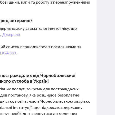
обові шини, капи та роботу з перенапруженнями
еред ветеранів?
дкрив власну стоматологічну клініку, що
і.
Джерело
вний список першоджерел з посиланнями та
 LIGA360.
я постраждалих від Чорнобильської
ного суглоба в Україні
огічних послуг, зокрема для постраждалих
ердив постанову, яка розширює безоплатне
ідністю, пов'язаною з Чорнобильською аварією.
іальні інституції, що підкреслює державну
послуг необхідно звернутися до медичних