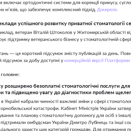
я включає ортодонтичні системи для корекції прикусу, сугл
х м’язів, що забезпечує комплексний підхід.
Джерело
иклади успішного розвитку приватної стоматології с
риклад, ветеран Віталій Штоколов у Житомирській області ві
ує підтримку ветеранського бізнесу у стоматологічній сфер
тань — це короткий підсумок змісту публікацій за день. По
 підсумок за добу доступні у
комерційній версії Платформи
 головне:
ку розширено безоплатні стоматологічні послуги дл
и та підвищено увагу до діагностики проблем щелеп
 в Україні набрали чинності важливі зміни у сфері стоматол
Чорнобильської катастрофи. Кабінет Міністрів України затв
ування та планову стоматологічну допомогу для осіб з інвал
 підтримали омбудсман України Дмитро Лубінець та інші соц
оціального захисту цих категорій громадян. Для отримання 