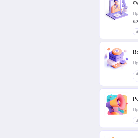
Ф
Пр
до
В
Пр
Р
Пр