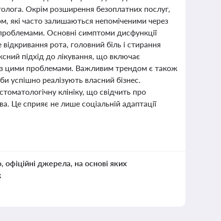
атолога. Окрім розширення безоплатних послуг,
ом, які часто залишаються непоміченими через
 проблемами. Основні симптоми дисфункції
відкривання рота, головний біль і стирання
ексний підхід до лікування, що включає
я з цими проблемами. Важливим трендом є також
жби успішно реалізують власний бізнес.
томатологічну клініку, що свідчить про
. Це сприяє не лише соціальній адаптації
о, офіційні джерела, на основі яких
к