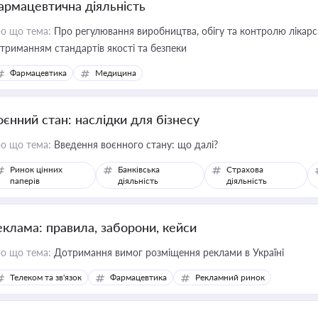
армацевтична діяльність
о що тема:
Про регулювання виробництва, обігу та контролю лікарсь
триманням стандартів якості та безпеки
Фармацевтика
Медицина
оєнний стан: наслідки для бізнесу
о що тема:
Введення воєнного стану: що далі?
Ринок цінних
Банківська
Страхова
паперів
діяльність
діяльність
еклама: правила, заборони, кейси
о що тема:
Дотримання вимог розміщення реклами в Україні
Телеком та зв'язок
Фармацевтика
Рекламний ринок