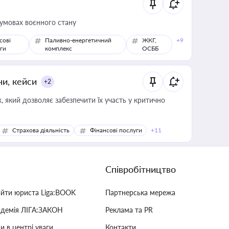
 умовах воєнного стану
сові
Паливно-енергетичний
ЖКГ,
+9
ги
комплекс
ОСББ
ни, кейси
+2
 який дозволяє забезпечити їх участь у критично
Страхова діяльність
Фінансові послуги
+11
Співробітництво
айти юриста Liga:BOOK
Партнерська мережа
адемія ЛІГА:ЗАКОН
Реклама та PR
и в центрі уваги
Контакти