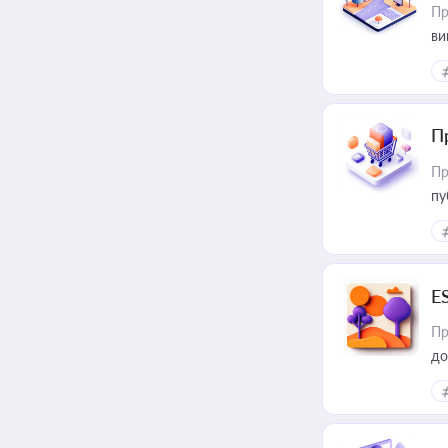
Пр
ви
П
Пр
пу
E
Пр
до