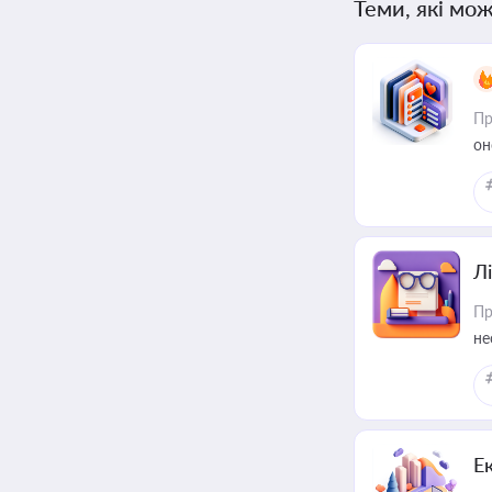
Теми, які мож
Пр
он
Лі
Пр
не
Е