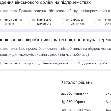
едення військового обліку на підприємствах
о що тема:
Правила ведення військового обліку на підприємствах в
Ринок цінних
Банківська
Страхова
Фінан
паперів
діяльність
діяльність
послу
ронювання співробітників: категорії, процедура, термі
о що тема:
Про процес бронювання співробітників на підприємствах,
жливих для економіки країни сферах під час мобілізації
Ринок цінних паперів
Банківська діяльність
Державна служба
Каталог рішень
Liga360: Керівник
Зн
Liga360: Юрист
Ак
Liga360: Бухгалтер
Тем