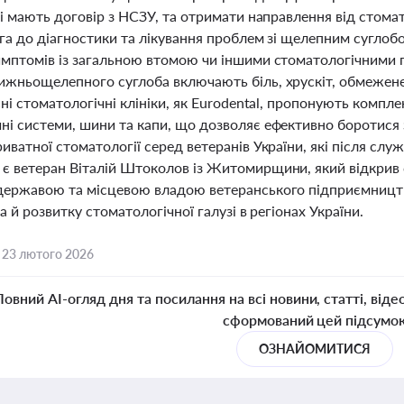
кі мають договір з НСЗУ, та отримати направлення від стом
га до діагностики та лікування проблем зі щелепним суглоб
имптомів із загальною втомою чи іншими стоматологічними
ижньощелепного суглоба включають біль, хрускіт, обмежене 
сні стоматологічні клініки, як Eurodental, пропонують компл
ні системи, шини та капи, що дозволяє ефективно боротис
иватної стоматології серед ветеранів України, які після слу
є ветеран Віталій Штоколов із Житомирщини, який відкрив с
державою та місцевою владою ветеранського підприємництва
 а й розвитку стоматологічної галузі в регіонах України.
,
23 лютого 2026
Повний AI-огляд дня та посилання на всі новини, статті, віде
сформований цей підсумо
ОЗНАЙОМИТИСЯ