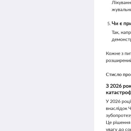
Лікуванн
жувальни
Чи є пр
Так, нап
демонстр
Кожне з пи
розширений
Стисло про
З 2026 ро
катастроф
У 2026 році
внаслідок 
зубопротез
Це рішення
увагу до с