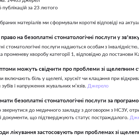
6 публікацій за 23 лютого
ібраних матеріалів ми сформували короткі відповіді на актуал
 право на безоплатні стоматологічні послуги у зв’я
ні стоматологічні послуги надаються особам з інвалідніст
а променеву хворобу категорії 1, відповідно до постанови К
птоми можуть свідчити про проблеми зі щелепним 
 включають біль у щелепі, хрускіт чи клацання при відкрива
 зубів і напруження жувальних м’язів.
Джерело
мати безоплатні стоматологічні послуги за програм
 звернутися до медичного закладу з договором з НСЗУ, отр
і документи, що підтверджують статус постраждалого.
Дже
оди лікування застосовують при проблемах зі щеле