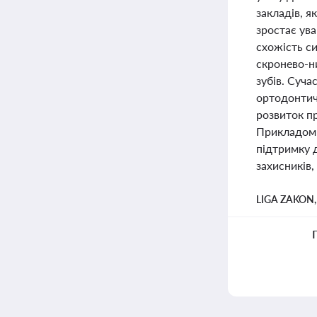
закладів, я
зростає ува
схожість с
скронево-н
зубів. Суча
ортодонтич
розвиток пр
Прикладом 
підтримку 
захисників,
LIGA ZAKON