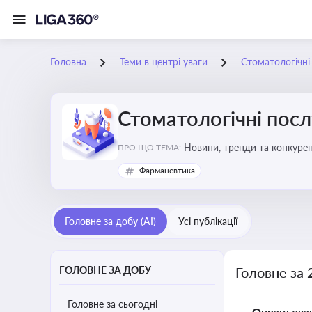
Головна
Теми в центрі уваги
Стоматологічні
Стоматологічні посл
Новини, тренди та конкурентні пер
ПРО ЩО ТЕМА:
обслуговування
Фармацевтика
Головне за добу (AI)
Усі публікації
ГОЛОВНЕ ЗА ДОБУ
Головне за 
Головне за сьогодні
Опрацьова