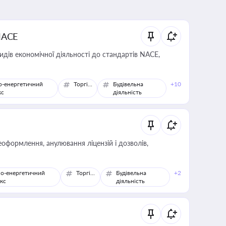
NACE
идів економічної діяльності до стандартів NACE,
о-енергетичний
Торгівля
Будівельна
+10
кс
діяльність
оформлення, анулювання ліцензій і дозволів,
о-енергетичний
Торгівля
Будівельна
+2
кс
діяльність