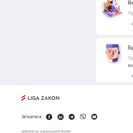
В
Пр
Б
Пр
ва
Зв'язатися:
забезпечує український бізнес