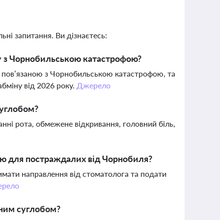
ьні запитання. Ви дізнаєтесь:
зку з Чорнобильською катастрофою?
ю, пов’язаною з Чорнобильською катастрофою, та
абміну від 2026 року.
Джерело
суглобом?
нні рота, обмежене відкривання, головний біль,
ою для постраждалих від Чорнобиля?
имати направлення від стоматолога та подати
рело
пним суглобом?