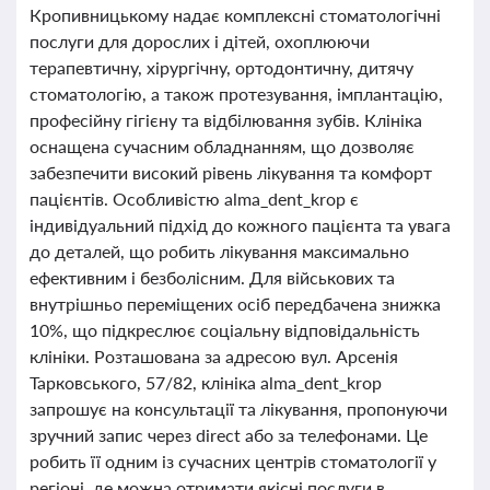
Кропивницькому надає комплексні стоматологічні
послуги для дорослих і дітей, охоплюючи
терапевтичну, хірургічну, ортодонтичну, дитячу
стоматологію, а також протезування, імплантацію,
професійну гігієну та відбілювання зубів. Клініка
оснащена сучасним обладнанням, що дозволяє
забезпечити високий рівень лікування та комфорт
пацієнтів. Особливістю alma_dent_krop є
індивідуальний підхід до кожного пацієнта та увага
до деталей, що робить лікування максимально
ефективним і безболісним. Для військових та
внутрішньо переміщених осіб передбачена знижка
10%, що підкреслює соціальну відповідальність
клініки. Розташована за адресою вул. Арсенія
Тарковського, 57/82, клініка alma_dent_krop
запрошує на консультації та лікування, пропонуючи
зручний запис через direct або за телефонами. Це
робить її одним із сучасних центрів стоматології у
регіоні, де можна отримати якісні послуги в