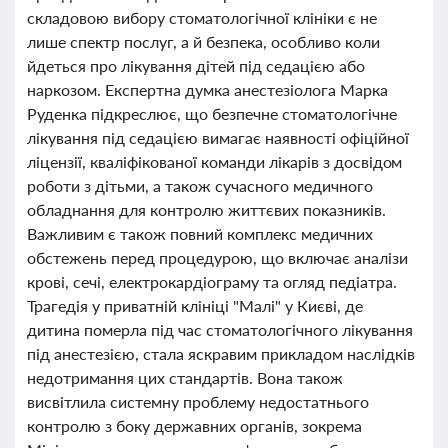
складовою вибору стоматологічної клініки є не
лише спектр послуг, а й безпека, особливо коли
йдеться про лікування дітей під седацією або
наркозом. Експертна думка анестезіолога Марка
Руденка підкреслює, що безпечне стоматологічне
лікування під седацією вимагає наявності офіційної
ліцензії, кваліфікованої команди лікарів з досвідом
роботи з дітьми, а також сучасного медичного
обладнання для контролю життєвих показників.
Важливим є також повний комплекс медичних
обстежень перед процедурою, що включає аналізи
крові, сечі, електрокардіограму та огляд педіатра.
Трагедія у приватній клініці "Малі" у Києві, де
дитина померла під час стоматологічного лікування
під анестезією, стала яскравим прикладом наслідків
недотримання цих стандартів. Вона також
висвітлила системну проблему недостатнього
контролю з боку державних органів, зокрема