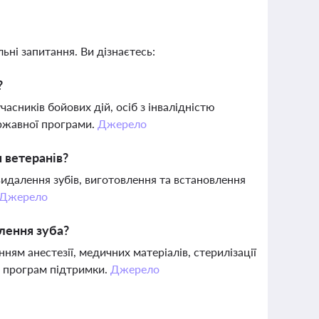
ьні запитання. Ви дізнаєтесь:
?
асників бойових дій, осіб з інвалідністю
ержавної програми.
Джерело
 ветеранів?
видалення зубів, виготовлення та встановлення
Джерело
лення зуба?
ям анестезії, медичних матеріалів, стерилізації
х програм підтримки.
Джерело