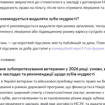
повинен звернутися до стоматолога у закладі з договором Н
ерджують право на пільгу, після чого отримати лікування т
комендується видаляти зуби мудрості?
рості рекомендується видаляти при ризику запалення, тиску
ичного лікування або підвищеному ризику карієсу сусідніх з
тань — це короткий підсумок змісту публікацій за день. По
 підсумок за добу доступні у
комерційній версії Платформи
 головне:
не зубопротезування ветеранам у 2026 році: умови, 
 закладах та рекомендації щодо зубів мудрості
 в Україні ветерани та військовослужбовці мають право на 
ування в рамках державної програми, що фінансується Наці
хоплює широкий спектр стоматологічних послуг, включно з 
 зубів, виготовленням та встановленням різних видів зубних
до медичного закладу, який має договір із НСЗУ, та надати