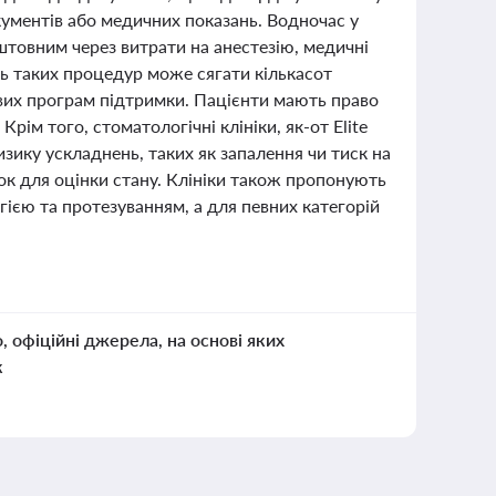
кументів або медичних показань. Водночас у
штовним через витрати на анестезію, медичні
ть таких процедур може сягати кількасот
цевих програм підтримки. Пацієнти мають право
ім того, стоматологічні клініки, як-от Elite
зику ускладнень, таких як запалення чи тиск на
ок для оцінки стану. Клініки також пропонують
ією та протезуванням, а для певних категорій
о, офіційні джерела, на основі яких
к