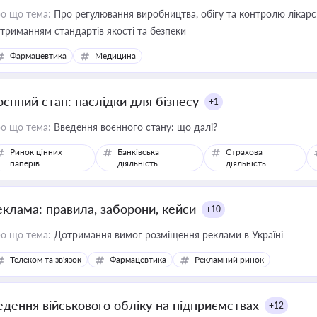
о що тема:
Про регулювання виробництва, обігу та контролю лікарсь
триманням стандартів якості та безпеки
Фармацевтика
Медицина
оєнний стан: наслідки для бізнесу
+1
о що тема:
Введення воєнного стану: що далі?
Ринок цінних
Банківська
Страхова
паперів
діяльність
діяльність
еклама: правила, заборони, кейси
+10
о що тема:
Дотримання вимог розміщення реклами в Україні
Телеком та зв'язок
Фармацевтика
Рекламний ринок
едення військового обліку на підприємствах
+12