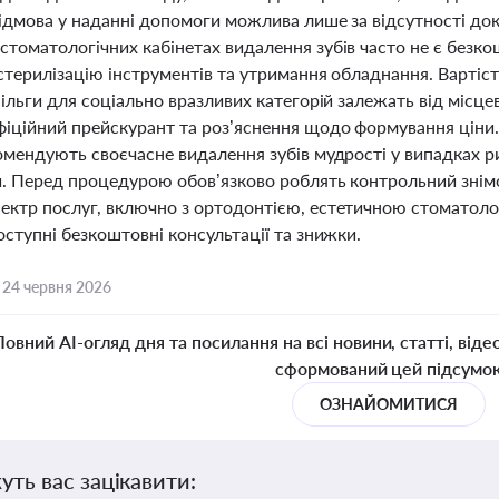
Відмова у наданні допомоги можлива лише за відсутності до
томатологічних кабінетах видалення зубів часто не є безко
стерилізацію інструментів та утримання обладнання. Вартіс
пільги для соціально вразливих категорій залежать від міс
іційний прейскурант та роз’яснення щодо формування ціни. Кр
омендують своєчасне видалення зубів мудрості у випадках ри
би. Перед процедурою обов’язково роблять контрольний знім
ектр послуг, включно з ортодонтією, естетичною стоматолог
оступні безкоштовні консультації та знижки.
,
24 червня 2026
Повний AI-огляд дня та посилання на всі новини, статті, віде
сформований цей підсумо
ОЗНАЙОМИТИСЯ
уть вас зацікавити: