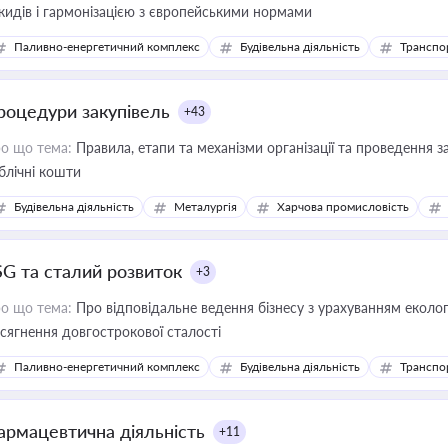
кидів і гармонізацією з європейськими нормами
Паливно-енергетичний комплекс
Будівельна діяльність
Транспо
роцедури закупівель
+43
о що тема:
Правила, етапи та механізми організації та проведення за
блічні кошти
Будівельна діяльність
Металургія
Харчова промисловість
SG та сталий розвиток
+3
о що тема:
Про відповідальне ведення бізнесу з урахуванням еколог
сягнення довгострокової сталості
Паливно-енергетичний комплекс
Будівельна діяльність
Транспо
армацевтична діяльність
+11