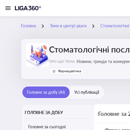
Головна
Теми в центрі уваги
Стоматологічні
Стоматологічні посл
Новини, тренди та конкурентні пер
ПРО ЩО ТЕМА:
обслуговування
Фармацевтика
Головне за добу (AI)
Усі публікації
ГОЛОВНЕ ЗА ДОБУ
Головне за 
Головне за сьогодні
Опрацьова