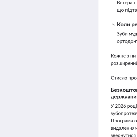
Ветеран 
що підтв
Коли ре
Зуби муд
ортодонт
Кожне з пи
розширений
Стисло про
Безкоштов
державних
У 2026 році
зубопротез
Програма о
видаленням
звернутися 