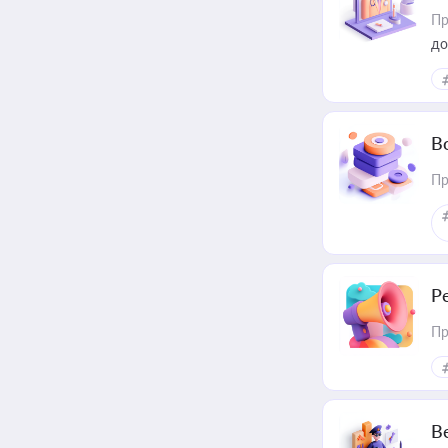
Пр
до
В
Пр
Р
Пр
В