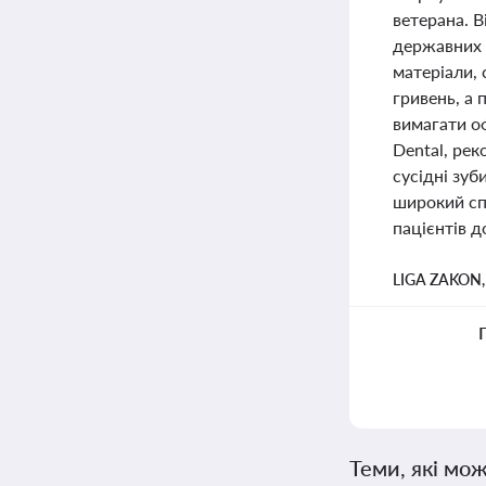
ветерана. 
державних с
матеріали, 
гривень, а 
вимагати оф
Dental, рек
сусідні зу
широкий сп
пацієнтів д
LIGA ZAKON
Теми, які мож