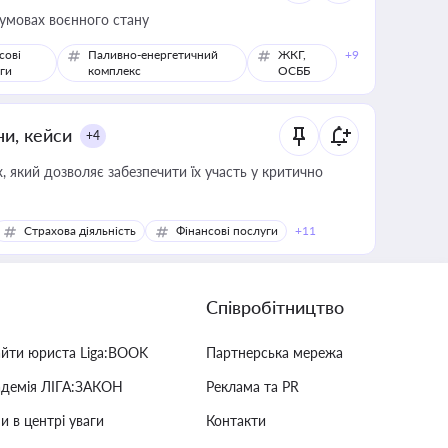
 умовах воєнного стану
сові
Паливно-енергетичний
ЖКГ,
+9
ги
комплекс
ОСББ
ни, кейси
+4
 який дозволяє забезпечити їх участь у критично
Страхова діяльність
Фінансові послуги
+11
Співробітництво
айти юриста Liga:BOOK
Партнерська мережа
адемія ЛІГА:ЗАКОН
Реклама та PR
и в центрі уваги
Контакти