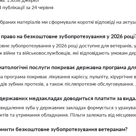
4 публікації за 24 червня
ібраних матеріалів ми сформували короткі відповіді на актуал
 право на безкоштовне зубопротезування у 2026 році
вне зубопротезування у 2026 році доступне для ветеранів, уч
к війни та військовослужбовців, які відповідають умовам д
матологічні послуги покриває державна програма для
 програма покриває лікування карієсу, пульпіту, хірургічне 
идів зубних протезів, а також післяпротезне обслуговування.
державних медзакладах доводиться платити за вида
 видалення зуба у державних закладах формується з урахуванн
нтів та утримання обладнання. Пільги залежать від місцеви
рмити безкоштовне зубопротезування ветеранам?