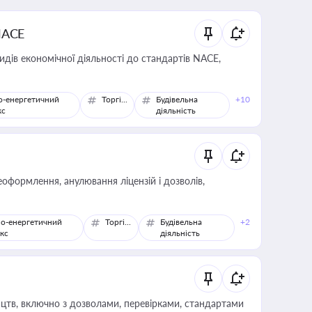
NACE
идів економічної діяльності до стандартів NACE,
о-енергетичний
Торгівля
Будівельна
+10
кс
діяльність
оформлення, анулювання ліцензій і дозволів,
о-енергетичний
Торгівля
Будівельна
+2
кс
діяльність
цтв, включно з дозволами, перевірками, стандартами