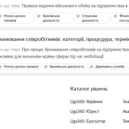
о що тема:
Правила ведення військового обліку на підприємствах в
Ринок цінних
Банківська
Страхова
Фінан
паперів
діяльність
діяльність
послу
ронювання співробітників: категорії, процедура, термі
о що тема:
Про процес бронювання співробітників на підприємствах,
жливих для економіки країни сферах під час мобілізації
Ринок цінних паперів
Банківська діяльність
Державна служба
Каталог рішень
Liga360: Керівник
Зн
Liga360: Юрист
Ак
Liga360: Бухгалтер
Тем