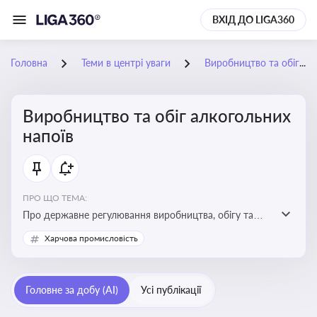
ВХІД ДО LIGA360
Головна
Теми в центрі уваги
Виробництво та обіг алкогольних напоїв
Виробництво та обіг алкогольних
напоїв
ПРО ЩО ТЕМА:
Про державне регулювання виробництва, обігу та
оподаткування алкогольної продукції, про
Харчова промисловість
ліцензування та правові ризики
Головне за добу (AI)
Усі публікації