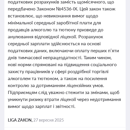
податкових розрахунків замість щомісячного, що
передбачено Законом №4536-IX. Цей закон також
встановлює, що невиконання вимог щодо
мінімальної середньої заробітної плати для
продавців алкоголю та тютюну призведе до
анулювання відповідної ліцензії. Розрахунок
середньої зарплати здійснюється на основі
податкових даних, включаючи оплату перших п’яти
днів тимчасової непрацездатності. Таким чином,
нові норми спрямовані на підвищення соціального
захисту працівників у сфері роздрібної торгівлі
алкоголем та тютюном, а також на посилення
контролю за дотриманням ліцензійних умов.
Підприємцям слід уважно стежити за змінами, щоб
уникнути ризику втрати ліцензії через недотримання
вимог щодо зарплат і звітності.
LIGA ZAKON,
27 вересня 2025