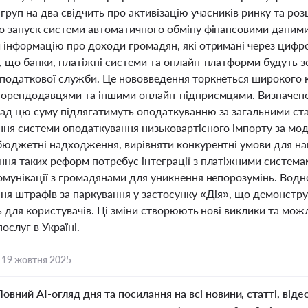
груп на два свідчить про активізацію учасників ринку та роз
о запуск системи автоматичного обміну фінансовими даним
 інформацію про доходи громадян, які отримані через циф
 що банки, платіжні системи та онлайн-платформи будуть зо
податкової служби. Це нововведення торкнеться широкого к
 орендодавцями та іншими онлайн-підприємцями. Визначено н
ад цю суму підлягатимуть оподаткуванню за загальними ста
ня системи оподаткування низьковартісного імпорту за моде
бюджетні надходження, вирівняти конкурентні умови для нац
ня таких реформ потребує інтеграції з платіжними систем
омунікації з громадянами для уникнення непорозумінь. Водн
ня штрафів за паркування у застосунку «Дія», що демонстру
ь для користувачів. Ці зміни створюють нові виклики та мож
ослуг в Україні.
,
19 жовтня 2025
Повний AI-огляд дня та посилання на всі новини, статті, віде