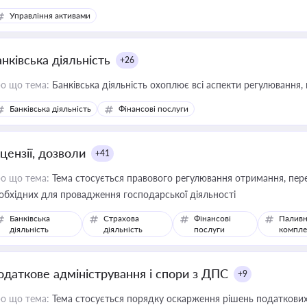
Управління активами
нківська діяльність
+26
о що тема:
Банківська діяльність охоплює всі аспекти регулювання, 
Банківська діяльність
Фінансові послуги
цензії, дозволи
+41
о що тема:
Тема стосується правового регулювання отримання, пере
обхідних для провадження господарської діяльності
Банківська
Страхова
Фінансові
Паливн
діяльність
діяльність
послуги
компле
одаткове адміністрування і спори з ДПС
+9
о що тема:
Тема стосується порядку оскарження рішень податкових