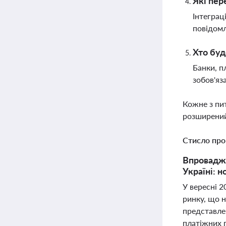
Які пер
Інтеграц
повідомл
Хто буд
Банки, п
зобов'яз
Кожне з пи
розширений
Стисло про
Впровадже
Україні: 
У вересні 2
ринку, що н
представле
платіжних п