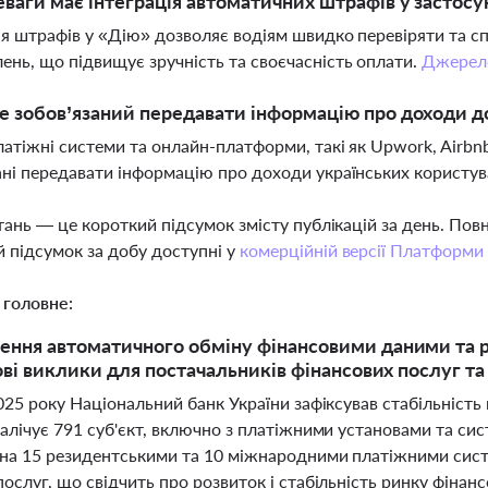
еваги має інтеграція автоматичних штрафів у застосу
ія штрафів у «Дію» дозволяє водіям швидко перевіряти та 
ень, що підвищує зручність та своєчасність оплати.
Джерел
е зобов’язаний передавати інформацію про доходи д
латіжні системи та онлайн-платформи, такі як Upwork, Airbnb, 
ані передавати інформацію про доходи українських користу
тань — це короткий підсумок змісту публікацій за день. По
 підсумок за добу доступні у
комерційній версії Платформи
 головне:
ння автоматичного обміну фінансовими даними та р
нові виклики для постачальників фінансових послуг та
025 року Національний банк України зафіксував стабільність 
алічує 791 суб'єкт, включно з платіжними установами та си
на 15 резидентськими та 10 міжнародними платіжними сист
ослуг, що свідчить про розвиток і стабільність ринку фінанс