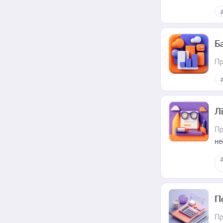
Ба
Пр
Лі
Пр
не
П
Пр