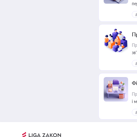
пе
П
Пр
зв
Ф
Пр
і 