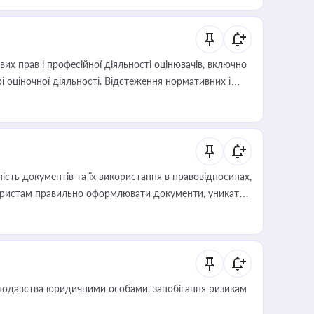
х прав і професійної діяльності оцінювачів, включно
і оціночної діяльності. Відстеження нормативних і
иста або бухгалтера під час оподаткування,
 статусу суб'єктів оціночної діяльності
сть документів та їх використання в правовідносинах,
а юристам правильно оформлювати документи, уникати
влади та контрагентами
нодавства юридичними особами, запобігання ризикам