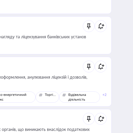
нагляду та ліцензування банківських установ
оформлення, анулювання ліцензій і дозволів,
о-енергетичний
Торгівля
Будівельна
+2
кс
діяльність
 органів, що виникають внаслідок податкових