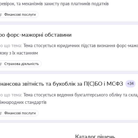
ревірок, та механізмів захисту прав платників податків
Фінансові послуги
ро форс-мажорні обставини
о що тема:
Тема стосується юридичних підстав визнання форс-мажор
'язку з їх настанням
Страхова діяльність
інансова звітність та бухоблік за П(С)БО і МСФЗ
+34
о що тема:
Тема стосується ведення бухгалтерського обліку та скла
міжнародних стандартів
Фінансові послуги
Каталог рішень