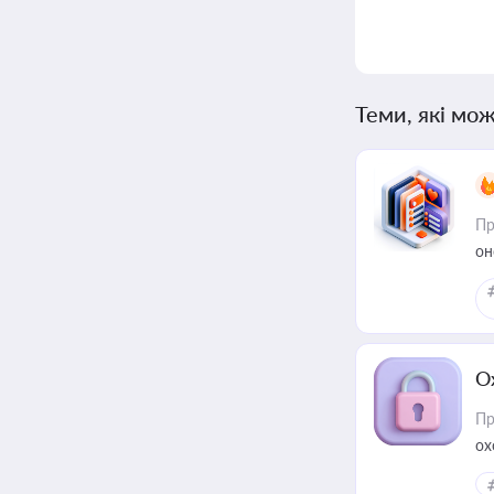
Теми, які мож
Пр
он
О
Пр
ох