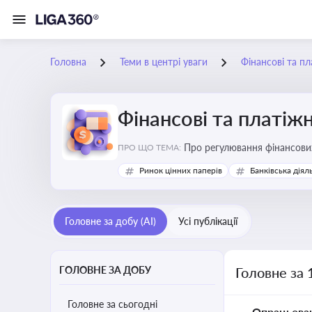
Головна
Теми в центрі уваги
Фінансові та пл
Фінансові та платіжн
ПРО ЩО ТЕМА:
Ринок цінних паперів
Банківська діял
Головне за добу (AI)
Усі публікації
ГОЛОВНЕ ЗА ДОБУ
Головне за 
Головне за сьогодні
Опрацьова