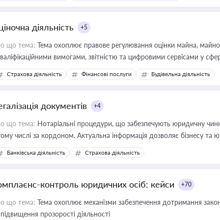
ціночна діяльність
+5
о що тема:
Тема охоплює правове регулювання оцінки майна, майнови
кваліфікаційними вимогами, звітністю та цифровими сервісами у сфер
дійних змін у цій сфері корисне для власника бізнесу, керівника, юр
Страхова діяльність
Фінансові послуги
Будівельна діяльність
иватизації, оренди державного майна, корпоративних угод і перевірки
егалізація документів
+4
о що тема:
Нотаріальні процедури, що забезпечують юридичну чинні
тому числі за кордоном. Актуальна інформація дозволяє бізнесу т
зиків недійсності та забезпечувати їх належне прийняття органами 
Банківська діяльність
Страхова діяльність
омплаєнс-контроль юридичних осіб: кейси
+70
о що тема:
Тема охоплює механізми забезпечення дотримання зако
 підвищення прозорості діяльності