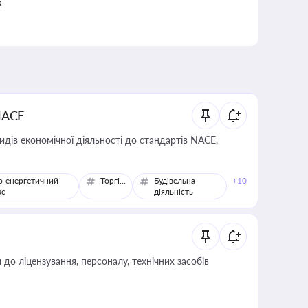
к
NACE
идів економічної діяльності до стандартів NACE,
о-енергетичний
Торгівля
Будівельна
+10
кс
діяльність
о ліцензування, персоналу, технічних засобів