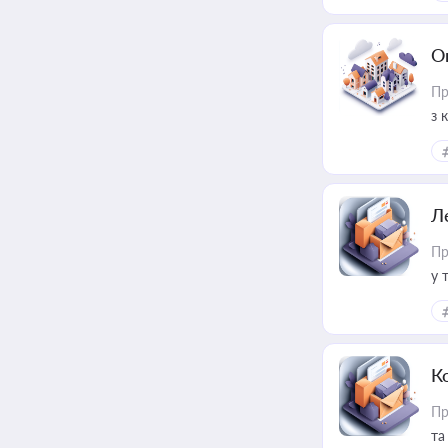
О
Пр
з 
ме
пр
Л
Пр
у 
ри
К
Пр
та