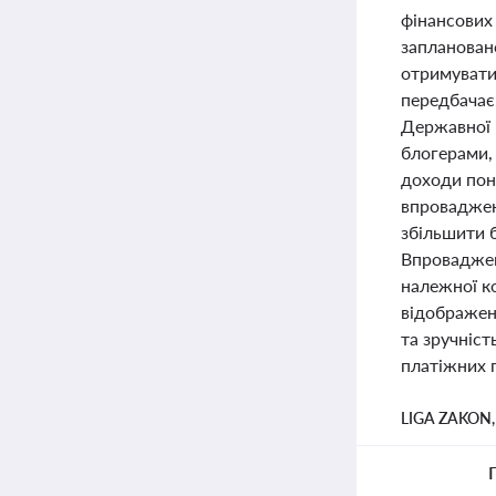
фінансових 
запланован
отримувати
передбачає,
Державної 
блогерами,
доходи пон
впроваджен
збільшити 
Впроваджен
належної к
відображен
та зручніст
платіжних п
LIGA ZAKON