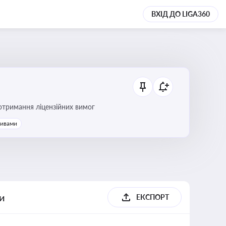
ВХІД ДО LIGA360
ання платежів та дотримання ліцензійних вимог
тивами
ги
ЕКСПОРТ