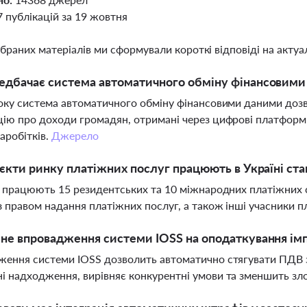
7 публікацій за 19 жовтня
ібраних матеріалів ми сформували короткі відповіді на актуал
дбачає система автоматичного обміну фінансовими д
оку система автоматичного обміну фінансовими даними до
ію про доходи громадян, отримані через цифрові платформ
аробітків.
Джерело
'єкти ринку платіжних послуг працюють в Україні ста
і працюють 15 резидентських та 10 міжнародних платіжних с
з правом надання платіжних послуг, а також інші учасники 
не впровадження системи IOSS на оподаткування імп
ення системи IOSS дозволить автоматично стягувати ПДВ з
 надходження, вирівняє конкурентні умови та зменшить зло