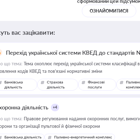
сформований цей підсумо
ОЗНАЙОМИТИСЯ
уть вас зацікавити:
Перехід української системи КВЕД до стандартів 
о що тема:
Тема охоплює перехід української системи класифікації в
овлення кодів КВЕД та пов'язані нормативні зміни
Банківська
Страхова
Фінансові
Паливн
діяльність
діяльність
послуги
компле
хоронна діяльність
+4
о що тема:
Правове регулювання надання охоронних послуг, вимоги д
орони та організації пультової й фізичної охорони
Банківська діяльність
Паливно-енергетичний комплекс