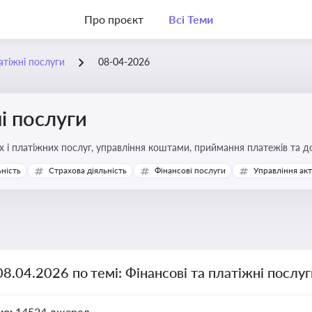
Про проєкт
Всі Теми
атіжні послуги
08-04-2026
і послуги
Про регулювання фінансових і платіжних послуг, управління коштами, прийм
ьність
Страхова діяльність
Фінансові послуги
Управління ак
08.04.2026 по темі: Фінансові та платіжні послу
но:
14524 джерел