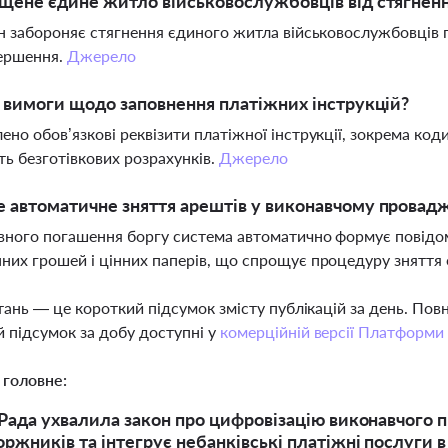
щене єдине житло військовослужбовців від стягнен
он забороняє стягнення єдиного житла військовослужбовців п
вершення.
Джерело
і вимоги щодо заповнення платіжних інструкцій?
ено обов’язкові реквізити платіжної інструкції, зокрема ко
ть безготівкових розрахунків.
Джерело
 автоматичне зняття арештів у виконавчому провад
вного погашення боргу система автоматично формує повідом
них грошей і цінних паперів, що спрощує процедуру знятт
тань — це короткий підсумок змісту публікацій за день. По
 підсумок за добу доступні у
комерційній версії Платформи
 головне:
Рада ухвалила закон про цифровізацію виконавчого 
ржників та інтегрує небанківські платіжні послуги 