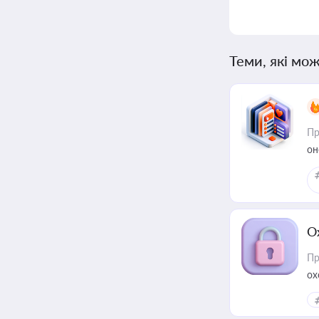
Теми, які мож
Пр
он
О
Пр
ох