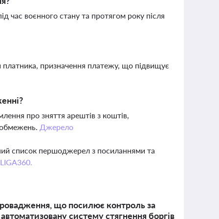
ня?
ід час воєнного стану та протягом року після
ди платника, призначення платежу, що підвищує
женні?
лення про зняття арештів з коштів,
я обмежень.
Джерело
вний список першоджерел з посиланнями та
 LIGA360.
провадження, що посилює контроль за
в автоматизовану систему стягнення боргів