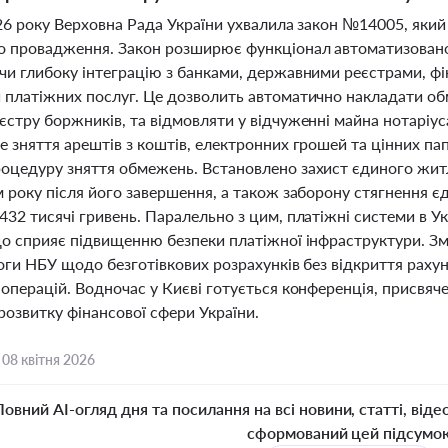
026 року Верховна Рада України ухвалила закон №14005, як
о провадження. Закон розширює функціонал автоматизовано
чи глибоку інтеграцію з банками, державними реєстрами, ф
 платіжних послуг. Це дозволить автоматично накладати обм
єстру боржників, та відмовляти у відчуженні майна нотаріус
 зняття арештів з коштів, електронних грошей та цінних па
оцедуру зняття обмежень. Встановлено захист єдиного житл
м року після його завершення, а також заборону стягнення 
32 тисячі гривень. Паралельно з цим, платіжні системи в Ук
що сприяє підвищенню безпеки платіжної інфраструктури. Зм
оги НБУ щодо безготівкових розрахунків без відкриття раху
операцій. Водночас у Києві готується конференція, присвяч
розвитку фінансової сфери України.
,
08 квітня 2026
Повний AI-огляд дня та посилання на всі новини, статті, віде
сформований цей підсумо