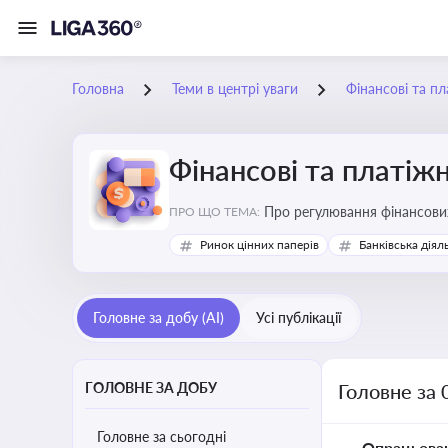
Головна
Теми в центрі уваги
Фінансові та пл
Фінансові та платіжн
ПРО ЩО ТЕМА:
Ринок цінних паперів
Банківська діял
Головне за добу (AI)
Усі публікації
ГОЛОВНЕ ЗА ДОБУ
Головне за 
Головне за сьогодні
Опрацьова