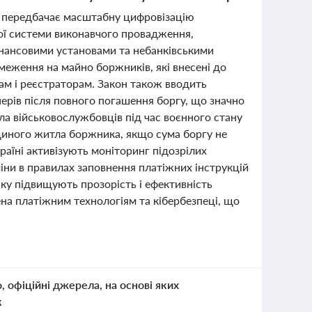
ий передбачає масштабну цифровізацію
ї системи виконавчого провадження,
інансовими установами та небанківськими
еження на майно боржників, які внесені до
ам і реєстраторам. Закон також вводить
перів після повного погашення боргу, що значно
а військовослужбовців під час воєнного стану
єдиного житла боржника, якщо сума боргу не
раїні активізують моніторинг підозрілих
іни в правилах заповнення платіжних інструкцій
нку підвищують прозорість і ефективність
ена платіжним технологіям та кібербезпеці, що
о, офіційні джерела, на основі яких
к