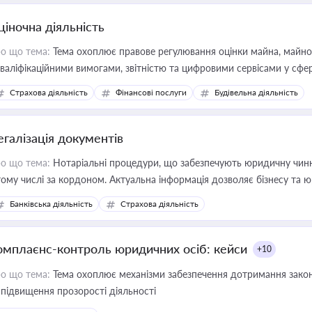
ціночна діяльність
о що тема:
Тема охоплює правове регулювання оцінки майна, майнови
кваліфікаційними вимогами, звітністю та цифровими сервісами у сфер
дійних змін у цій сфері корисне для власника бізнесу, керівника, юр
Страхова діяльність
Фінансові послуги
Будівельна діяльність
иватизації, оренди державного майна, корпоративних угод і перевірки
егалізація документів
о що тема:
Нотаріальні процедури, що забезпечують юридичну чинні
тому числі за кордоном. Актуальна інформація дозволяє бізнесу т
зиків недійсності та забезпечувати їх належне прийняття органами 
Банківська діяльність
Страхова діяльність
омплаєнс-контроль юридичних осіб: кейси
+10
о що тема:
Тема охоплює механізми забезпечення дотримання зако
 підвищення прозорості діяльності