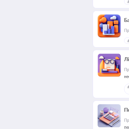
Ба
Пр
Лі
Пр
не
П
Пр
пе