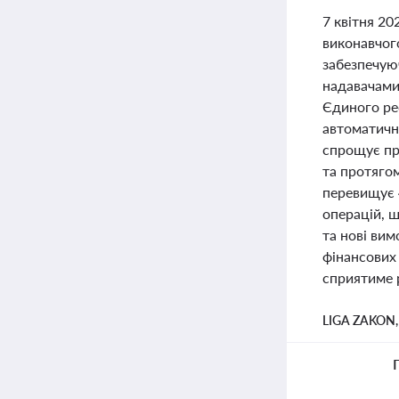
7 квітня 2
виконавчог
забезпечую
надавачами
Єдиного ре
автоматичне
спрощує пр
та протяго
перевищує 4
операцій, 
та нові вим
фінансових 
сприятиме 
LIGA ZAKON