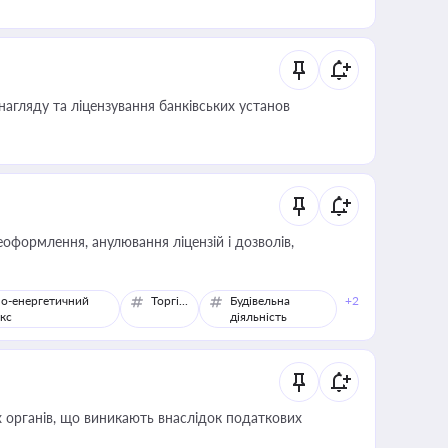
нагляду та ліцензування банківських установ
оформлення, анулювання ліцензій і дозволів,
о-енергетичний
Торгівля
Будівельна
+2
кс
діяльність
 органів, що виникають внаслідок податкових