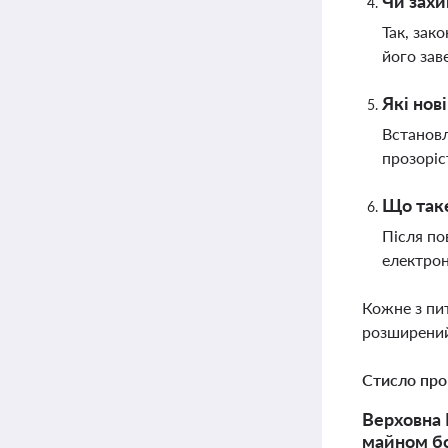
Чи захи
Так, зак
його за
Які нов
Встановл
прозоріс
Що таке
Після по
електрон
Кожне з пи
розширений
Стисло про
Верховна 
майном бо