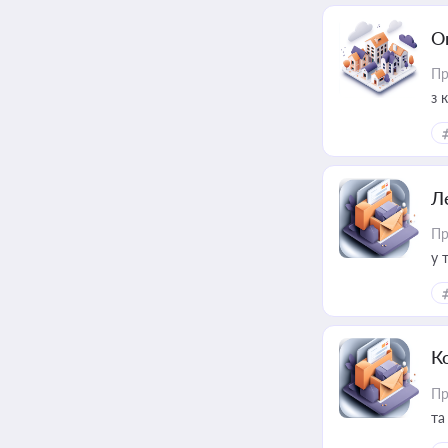
О
Пр
з 
ме
пр
Л
Пр
у 
ри
К
Пр
та