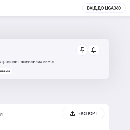
ВХІД ДО LIGA360
ання платежів та дотримання ліцензійних вимог
тивами
ги
ЕКСПОРТ