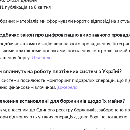
41 публікація за 8 квітня
ібраних матеріалів ми сформували короткі відповіді на актуал
едбачає закон про цифровізацію виконавчого прова
редбачає автоматизацію виконавчого провадження, інтегра
ськими платіжними послугами, посилення контролю за майн
гашення боргу.
Джерело
и вплинуть на роботу платіжних систем в Україні?
 системи посилюють моніторинг підозрілих операцій, що під
нню фінансовим злочинам.
Джерело
еження встановлені для боржників щодо їх майна?
м, внесеним до Єдиного реєстру боржників, заборонено про
ори відмовляють у таких операціях, доки борг не погашено.