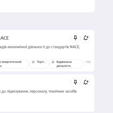
NACE
идів економічної діяльності до стандартів NACE,
о-енергетичний
Торгівля
Будівельна
+10
кс
діяльність
о ліцензування, персоналу, технічних засобів