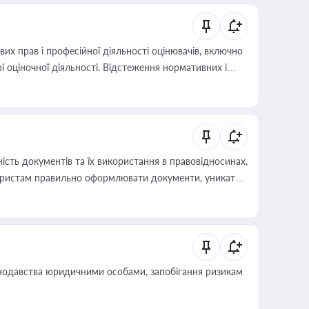
х прав і професійної діяльності оцінювачів, включно
і оціночної діяльності. Відстеження нормативних і
иста або бухгалтера під час оподаткування,
 статусу суб'єктів оціночної діяльності
сть документів та їх використання в правовідносинах,
а юристам правильно оформлювати документи, уникати
влади та контрагентами
нодавства юридичними особами, запобігання ризикам