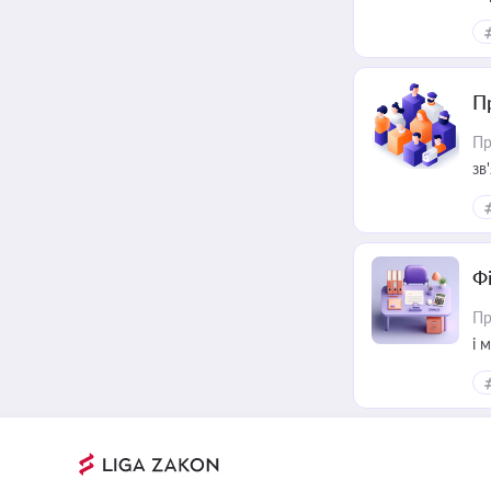
П
Пр
зв
Ф
Пр
і 