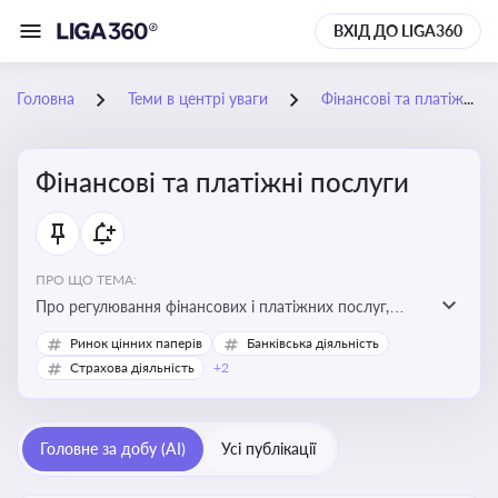
ВХІД ДО LIGA360
Головна
Теми в центрі уваги
Фінансові та платіжні послуги
Фінансові та платіжні послуги
ПРО ЩО ТЕМА:
Про регулювання фінансових і платіжних послуг,
управління коштами, приймання платежів та
Ринок цінних паперів
Банківська діяльність
дотримання ліцензійних вимог
Страхова діяльність
+2
Головне за добу (AI)
Усі публікації