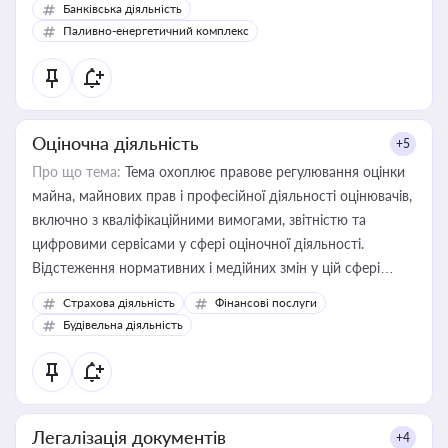
Банківська діяльність
Паливно-енергетичний комплекс
Оціночна діяльність
+5
Про що тема:
Тема охоплює правове регулювання оцінки
майна, майнових прав і професійної діяльності оцінювачів,
включно з кваліфікаційними вимогами, звітністю та
цифровими сервісами у сфері оціночної діяльності.
Відстеження нормативних і медійних змін у цій сфері
корисне для власника бізнесу, керівника, юриста або
Страхова діяльність
Фінансові послуги
бухгалтера під час оподаткування, приватизації, оренди
Будівельна діяльність
державного майна, корпоративних угод і перевірки
статусу суб'єктів оціночної діяльності
Легалізація документів
+4