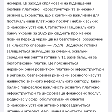
номерів. Ці заходи спрямовані на підвищення
безпеки платіжної інфраструктури та зниження
ризиків шахрайства, що є критично важливим для
постачальників платіжних послуг і небанківських
фінансових установ. Статистика Національного
банку України за 2025 рік свідчить про майже
повний перехід українців на безготівкові розрахунки
за кількістю операцій — 95,5%. Водночас готівка
залишається значущою за сумами, оскільки
середній чек зняття готівки у 11 разів більший за
безготівковий платіж. Це пояснюється
нерівномірним розвитком платіжної інфраструктури
в регіонах, безпековими ризиками воєнного часу та
наявністю значного неформального сектору. Такий
баланс підкреслює важливість розвитку платіжної
інфраструктури та цифровізації фінансових послуг.
Водночас у сфері обслуговування клієнтів
фінансових установ активно впроваджується
штучний інтелект. AI-рішення в контакт-центрах