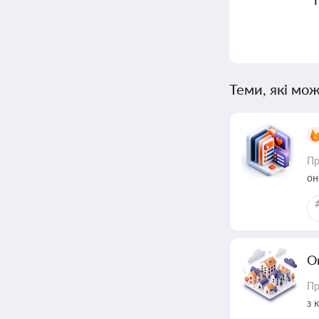
Теми, які мож
Пр
он
О
Пр
з 