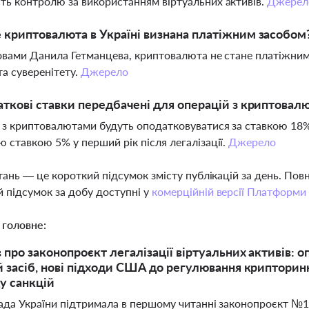
ть контролю за використанням віртуальних активів.
Джерел
 криптовалюта в Україні визнана платіжним засобом
ловами Данила Гетманцева, криптовалюта не стане платіжним 
та суверенітету.
Джерело
аткові ставки передбачені для операцій з криптовалю
 з криптовалютами будуть оподатковуватися за ставкою 18% 
ю ставкою 5% у перший рік після легалізації.
Джерело
тань — це короткий підсумок змісту публікацій за день. По
 підсумок за добу доступні у
комерційній версії Платформи
 головне:
 про законопроєкт легалізації віртуальних активів:
 засіб, нові підходи США до регулювання крипторинк
у санкцій
ада України підтримала в першому читанні законопроєкт №10