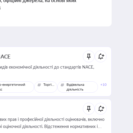
о, офіційні джерела, на основі яких
к
NACE
идів економічної діяльності до стандартів NACE,
о-енергетичний
Торгівля
Будівельна
+10
кс
діяльність
х прав і професійної діяльності оцінювачів, включно
і оціночної діяльності. Відстеження нормативних і