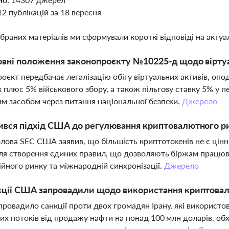
12 публікацій за 18 вересня
ібраних матеріалів ми сформували короткі відповіді на актуал
овні положення законопроєкту №10225-д щодо віртуал
оєкт передбачає легалізацію обігу віртуальних активів, оп
 плюс 5% військового збору, а також пільгову ставку 5% у 
м засобом через питання національної безпеки.
Джерело
ився підхід США до регулювання криптовалютного р
лова SEC США заявив, що більшість криптотокенів не є цінни
ля створення єдиних правил, що дозволяють біржам працюва
ійного ринку та міжнародній синхронізації.
Джерело
кції США запровадили щодо використання криптовал
ровадило санкції проти двох громадян Ірану, які використ
их потоків від продажу нафти на понад 100 млн доларів, об