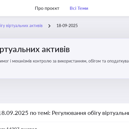
Про проєкт
Всі Теми
гу віртуальних активів
18-09-2025
іртуальних активів
имог і механізмів контролю за використанням, обігом та оподаткуван
18.09.2025 по темі: Регулювання обігу віртуальн
но:
14307 джерел