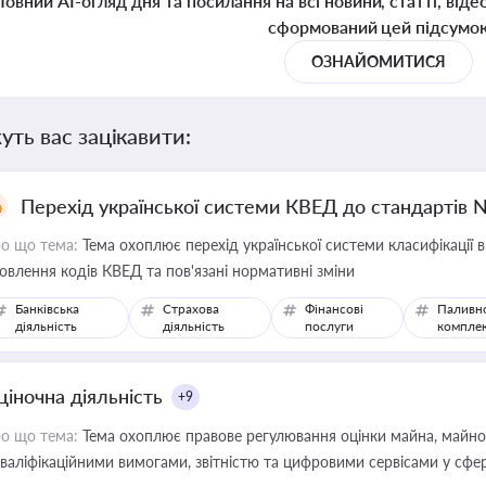
Повний AI-огляд дня та посилання на всі новини, статті, віде
сформований цей підсумо
ОЗНАЙОМИТИСЯ
уть вас зацікавити:
Перехід української системи КВЕД до стандартів 
о що тема:
Тема охоплює перехід української системи класифікації в
овлення кодів КВЕД та пов'язані нормативні зміни
Банківська
Страхова
Фінансові
Паливн
діяльність
діяльність
послуги
компле
ціночна діяльність
+9
о що тема:
Тема охоплює правове регулювання оцінки майна, майнови
кваліфікаційними вимогами, звітністю та цифровими сервісами у сфер