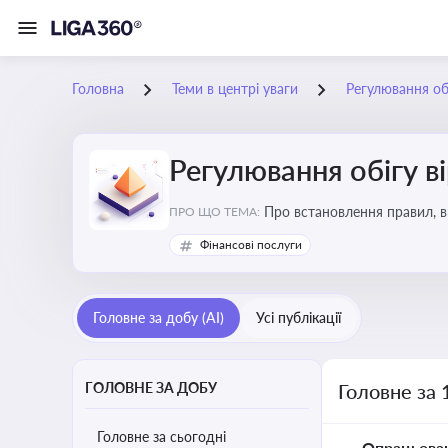
Головна
Теми в центрі уваги
Регулювання обі
Регулювання обігу в
Про встановлення правил, в
ПРО ЩО ТЕМА:
криптовалюти
Фінансові послуги
Головне за добу (AI)
Усі публікації
ГОЛОВНЕ ЗА ДОБУ
Головне за 
Головне за сьогодні
Опрацьова