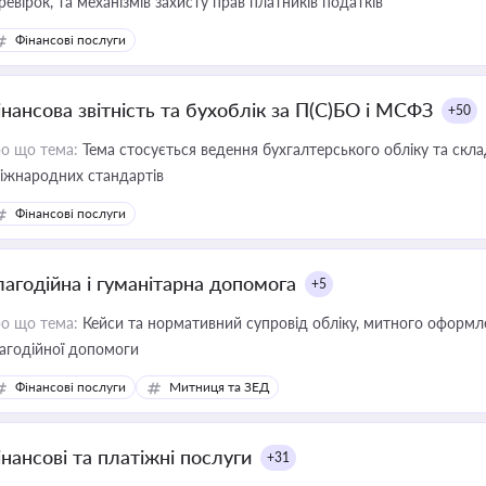
ревірок, та механізмів захисту прав платників податків
Фінансові послуги
інансова звітність та бухоблік за П(С)БО і МСФЗ
+50
о що тема:
Тема стосується ведення бухгалтерського обліку та скла
міжнародних стандартів
Фінансові послуги
лагодійна і гуманітарна допомога
+5
о що тема:
Кейси та нормативний супровід обліку, митного оформлен
агодійної допомоги
Фінансові послуги
Митниця та ЗЕД
інансові та платіжні послуги
+31