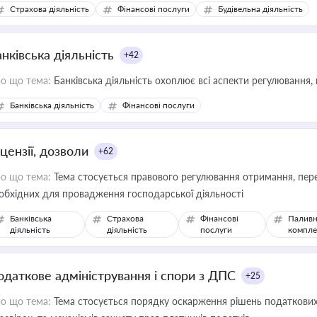
дійних змін у цій сфері корисне для власника бізнесу, керівника, юр
Страхова діяльність
Фінансові послуги
Будівельна діяльність
иватизації, оренди державного майна, корпоративних угод і перевірки
нківська діяльність
+42
о що тема:
Банківська діяльність охоплює всі аспекти регулювання, 
Банківська діяльність
Фінансові послуги
цензії, дозволи
+62
о що тема:
Тема стосується правового регулювання отримання, пере
обхідних для провадження господарської діяльності
Банківська
Страхова
Фінансові
Паливн
діяльність
діяльність
послуги
компле
одаткове адміністрування і спори з ДПС
+25
о що тема:
Тема стосується порядку оскарження рішень податкових