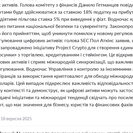
 активів. Голова комітету з фінансів Данило Гетманцев пові
тами буде здійснюватися за ставкою 18% податку на прибут
діятиме пільгова ставка 5% при виведенні у фіат. Водночас
ез питання національної безпеки та суверенітету. Законопр
з його прийняттям, щоб уникнути помилок у новому регулюв
гулювання цифрових активів: голова SEC Пол Аткінс заявив,
 запроваджено ініціативу Project Crypto для створення єдин
сунки» з торгівлею, кредитуванням і стейкінгом. Це відкри
вих активів і сприяє міжнародній синхронізації, що важлив
егулювання. Водночас Управління з контролю за іноземними
 іранців за використання криптовалют для обходу міжнародн
оларів. Цей випадок підкреслює важливість відповідальності
 контексті та демонструє, як цифрові активи можуть застос
давчі ініціативи та міжнародні тенденції свідчать про поси
, що має значення для бізнесу, юристів та фінансових фахівц
,
18 вересня 2025