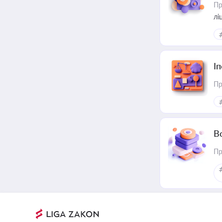
Пр
лі
І
Пр
В
Пр