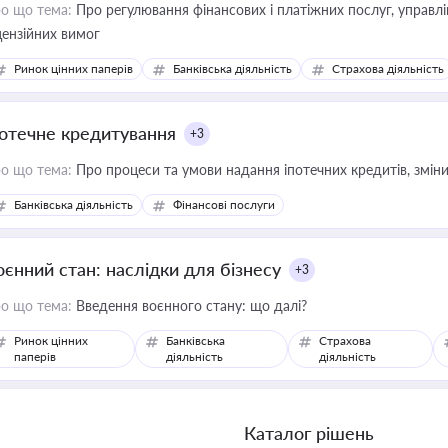
о що тема:
Про регулювання фінансових і платіжних послуг, управління коштами, приймання платежів та дотримання
цензійних вимог
Ринок цінних паперів
Банківська діяльність
Страхова діяльність
потечне кредитування
+3
о що тема:
Про процеси та умови надання іпотечних кредитів, зміни
Банківська діяльність
Фінансові послуги
оєнний стан: наслідки для бізнесу
+3
о що тема:
Введення воєнного стану: що далі?
Ринок цінних
Банківська
Страхова
паперів
діяльність
діяльність
Каталог рішень