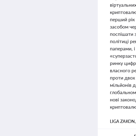
віртуальних
криптовалю
перший рік 
засобом чер
поспішати 
політиці ре
паперами, і
«суперзасто
ринку цифро
власного р
проти двох
мільйонів д
глобальному
нові законо
криптовалют
LIGA ZAKON