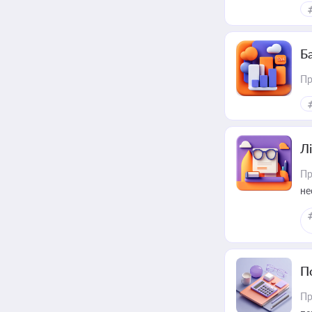
ме
пр
Ба
Пр
Лі
Пр
не
П
Пр