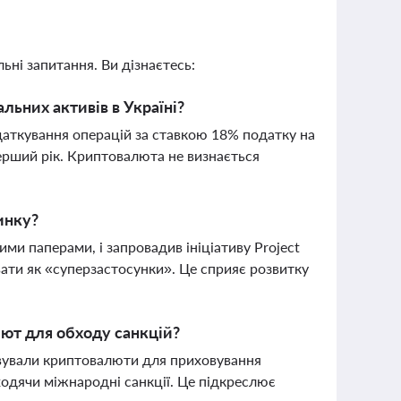
ьні запитання. Ви дізнаєтесь:
ьних активів в Україні?
одаткування операцій за ставкою 18% податку на
перший рік. Криптовалюта не визнається
инку?
ми паперами, і запровадив ініціативу Project
ти як «суперзастосунки». Це сприяє розвитку
ют для обходу санкцій?
овували криптовалюти для приховування
ходячи міжнародні санкції. Це підкреслює