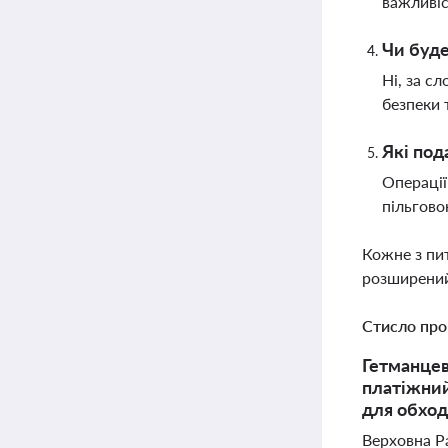
важливіс
Чи буде
Ні, за с
безпеки 
Які под
Операції
пільгово
Кожне з пи
розширений
Стисло про
Гетманцев
платіжний
для обход
Верховна Р