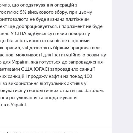
домив, що оподаткування операцій з
ок плюс 5% військового збору, при цьому
 криптовалюта не буде визнана платіжним
оєкт ще доопрацьовується, і парламент не буде
анні. У США відбувся суттєвий поворот у
 що більшість криптотокенів не є цінними
их правил, які дозволять біржам працювати як
ває нові можливості для інституційного розвитку
о для України, яка готується до запровадження
 активами США (OFAC) запровадило санкції
их санкцій і продажу нафти на понад 100
 за використання віртуальних активів у
овуватися у геополітичних стратегіях. Загалом,
лення регулювання та оподаткування
ів в Україні.