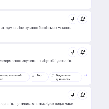
иста або бухгалтера під час оподаткування,
 статусу суб'єктів оціночної діяльності
нагляду та ліцензування банківських установ
оформлення, анулювання ліцензій і дозволів,
о-енергетичний
Торгівля
Будівельна
+2
кс
діяльність
 органів, що виникають внаслідок податкових