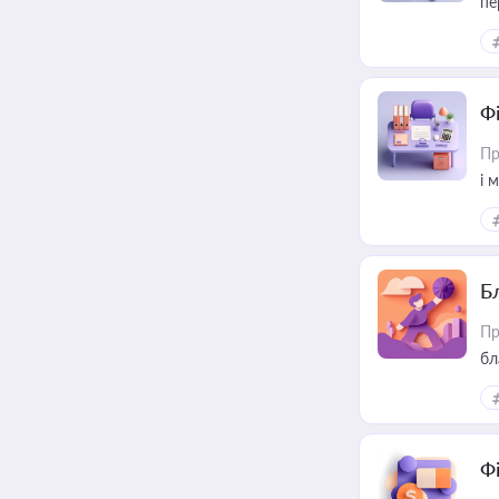
пе
Ф
Пр
і 
Б
Пр
бл
Ф