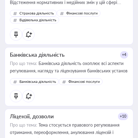
Відстеження нормативних і медійних змін у цій сфері
корисне для власника бізнесу, керівника, юриста або
Страхова діяльність
Фінансові послуги
бухгалтера під час оподаткування, приватизації, оренди
Будівельна діяльність
державного майна, корпоративних угод і перевірки
статусу суб'єктів оціночної діяльності
Банківська діяльність
+4
Про що тема:
Банківська діяльність охоплює всі аспекти
регулювання, нагляду та ліцензування банківських установ
Банківська діяльність
Фінансові послуги
Ліцензії, дозволи
+10
Про що тема:
Тема стосується правового регулювання
отримання, переоформлення, анулювання ліцензій і