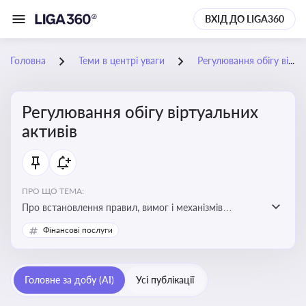
ВХІД ДО LIGA360
Головна
Теми в центрі уваги
Регулювання обігу віртуальних активів
Регулювання обігу віртуальних
активів
ПРО ЩО ТЕМА:
Про встановлення правил, вимог і механізмів
контролю за використанням, обігом та
Фінансові послуги
оподаткуванням віртуальних активів, таких як
криптовалюти
Головне за добу (AI)
Усі публікації