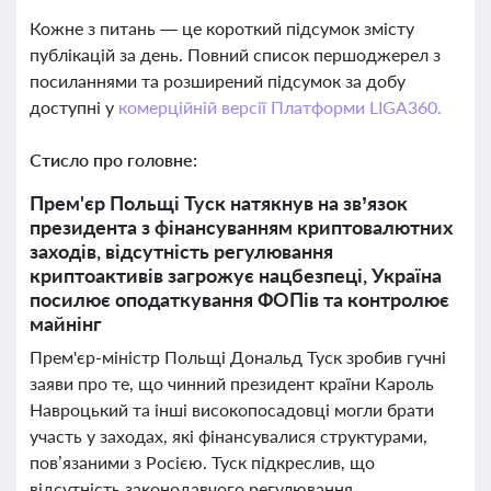
Кожне з питань — це короткий підсумок змісту
публікацій за день. Повний список першоджерел з
посиланнями та розширений підсумок за добу
доступні у
комерційній версії Платформи LIGA360.
Стисло про головне:
Прем'єр Польщі Туск натякнув на зв’язок
президента з фінансуванням криптовалютних
заходів, відсутність регулювання
криптоактивів загрожує нацбезпеці, Україна
посилює оподаткування ФОПів та контролює
майнінг
Прем'єр-міністр Польщі Дональд Туск зробив гучні
заяви про те, що чинний президент країни Кароль
Навроцький та інші високопосадовці могли брати
участь у заходах, які фінансувалися структурами,
пов’язаними з Росією. Туск підкреслив, що
відсутність законодавчого регулювання