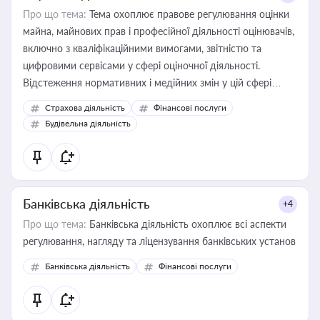
Про що тема:
Тема охоплює правове регулювання оцінки
майна, майнових прав і професійної діяльності оцінювачів,
включно з кваліфікаційними вимогами, звітністю та
цифровими сервісами у сфері оціночної діяльності.
Відстеження нормативних і медійних змін у цій сфері
корисне для власника бізнесу, керівника, юриста або
Страхова діяльність
Фінансові послуги
бухгалтера під час оподаткування, приватизації, оренди
Будівельна діяльність
державного майна, корпоративних угод і перевірки
статусу суб'єктів оціночної діяльності
Банківська діяльність
+4
Про що тема:
Банківська діяльність охоплює всі аспекти
регулювання, нагляду та ліцензування банківських установ
Банківська діяльність
Фінансові послуги