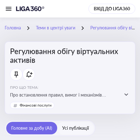
ВХІД ДО LIGA360
Головна
Теми в центрі уваги
Регулювання обігу віртуальних активів
Регулювання обігу віртуальних
активів
ПРО ЩО ТЕМА:
Про встановлення правил, вимог і механізмів
контролю за використанням, обігом та
Фінансові послуги
оподаткуванням віртуальних активів, таких як
криптовалюти
Головне за добу (AI)
Усі публікації