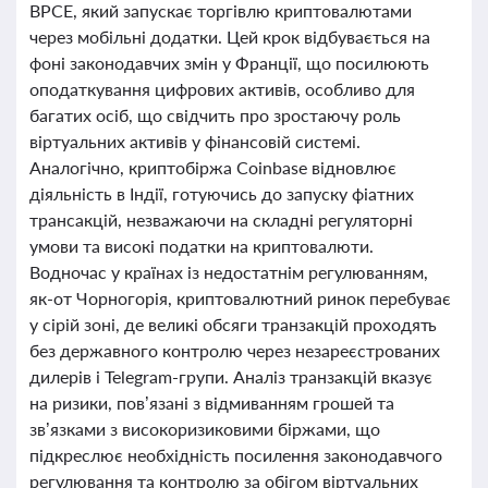
BPCE, який запускає торгівлю криптовалютами
через мобільні додатки. Цей крок відбувається на
фоні законодавчих змін у Франції, що посилюють
оподаткування цифрових активів, особливо для
багатих осіб, що свідчить про зростаючу роль
віртуальних активів у фінансовій системі.
Аналогічно, криптобіржа Coinbase відновлює
діяльність в Індії, готуючись до запуску фіатних
трансакцій, незважаючи на складні регуляторні
умови та високі податки на криптовалюти.
Водночас у країнах із недостатнім регулюванням,
як-от Чорногорія, криптовалютний ринок перебуває
у сірій зоні, де великі обсяги транзакцій проходять
без державного контролю через незареєстрованих
дилерів і Telegram-групи. Аналіз транзакцій вказує
на ризики, пов’язані з відмиванням грошей та
зв’язками з високоризиковими біржами, що
підкреслює необхідність посилення законодавчого
регулювання та контролю за обігом віртуальних