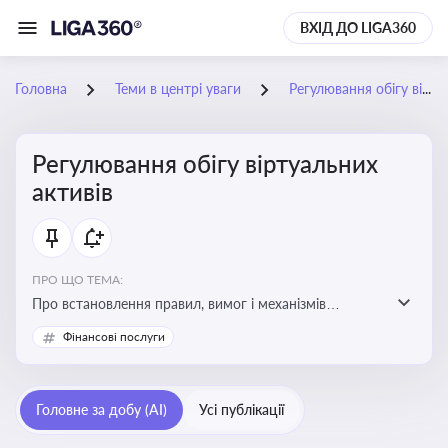
ВХІД ДО LIGA360
Головна
Теми в центрі уваги
Регулювання обігу віртуальних активів
Регулювання обігу віртуальних
активів
ПРО ЩО ТЕМА:
Про встановлення правил, вимог і механізмів
контролю за використанням, обігом та
Фінансові послуги
оподаткуванням віртуальних активів, таких як
криптовалюти
Головне за добу (AI)
Усі публікації