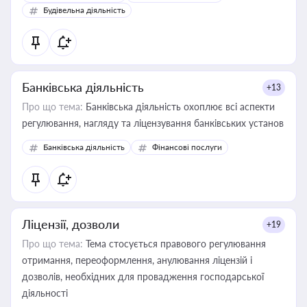
бухгалтера під час оподаткування, приватизації, оренди
Будівельна діяльність
державного майна, корпоративних угод і перевірки
статусу суб'єктів оціночної діяльності
Банківська діяльність
+13
Про що тема:
Банківська діяльність охоплює всі аспекти
регулювання, нагляду та ліцензування банківських установ
Банківська діяльність
Фінансові послуги
Ліцензії, дозволи
+19
Про що тема:
Тема стосується правового регулювання
отримання, переоформлення, анулювання ліцензій і
дозволів, необхідних для провадження господарської
діяльності