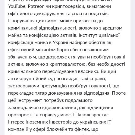
YouTube, Patreon чи криптосервіси, вимагаючи
офіційного декларування та сплати податків.
Ігнорування цих вимог може призвести до
кримінальної відповідальності, включно з арештом
майна та конфіскацією активів. Інститут цивільної
конфіскації майна в Україні набирає обертів як
ефективний механізм боротьби з незаконним
збагаченням, що дозволяє стягувати необґрунтовані
активи, включно з криптовалютою, без необхідності
кримінального переслідування власника. Вищий
антикорупційний суд розглядає такі справи,
застосовуючи презумпцію необґрунтованості, що
перекладає тягар доказування на відповідача. Проте
цей інструмент потребує подальшого
законодавчого вдосконалення для підвищення
прозорості та справедливості. Також зростає
інтерес іноземних інвесторів до українських IT-
компаній у сфері блокчейн та фінтех, що