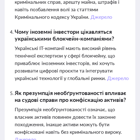
кримінальних справ, арешту майна, штрафів і
навіть позбавлення волі за статтями
Кримінального кодексу України.
Джерело
Чому іноземні інвестори цікавляться
українськими блокчейн-компаніями?
Українські IT-компанії мають високий рівень
технічної експертизи у сфері блокчейну, що
приваблює іноземних інвесторів, які хочуть
розвивати цифрові проєкти та інтегрувати
українські технології у глобальні ринки.
Джерело
Як презумпція необґрунтованості впливає
на судові справи про конфіскацію активів?
Презумпція необґрунтованості означає, що
власник активів повинен довести їх законне
походження, інакше активи можуть бути
конфісковані навіть без кримінального вироку.
Джерело