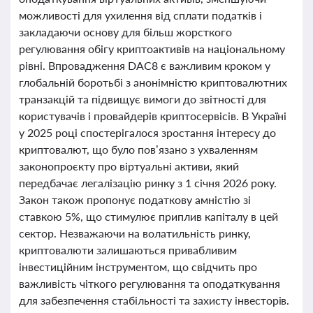
можливості для ухилення від сплати податків і
закладаючи основу для більш жорсткого
регулювання обігу криптоактивів на національному
рівні. Впровадження DAC8 є важливим кроком у
глобальній боротьбі з анонімністю криптовалютних
транзакцій та підвищує вимоги до звітності для
користувачів і провайдерів криптосервісів. В Україні
у 2025 році спостерігалося зростання інтересу до
криптовалют, що було пов’язано з ухваленням
законопроєкту про віртуальні активи, який
передбачає легалізацію ринку з 1 січня 2026 року.
Закон також пропонує податкову амністію зі
ставкою 5%, що стимулює приплив капіталу в цей
сектор. Незважаючи на волатильність ринку,
криптовалюти залишаються привабливим
інвестиційним інструментом, що свідчить про
важливість чіткого регулювання та оподаткування
для забезпечення стабільності та захисту інвесторів.