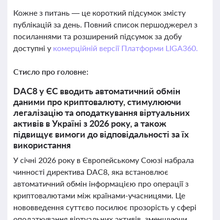
Кожне з питань — це короткий підсумок змісту
публікацій за день. Повний список першоджерел з
посиланнями та розширений підсумок за добу
доступні у
комерційній версії Платформи LIGA360.
Стисло про головне:
DAC8 у ЄС вводить автоматичний обмін
даними про криптовалюту, стимулюючи
легалізацію та оподаткування віртуальних
активів в Україні з 2026 року, а також
підвищує вимоги до відповідальності за їх
використання
У січні 2026 року в Європейському Союзі набрала
чинності директива DAC8, яка встановлює
автоматичний обмін інформацією про операції з
криптовалютами між країнами-учасницями. Це
нововведення суттєво посилює прозорість у сфері
оподаткування віртуальних активів, зменшуючи