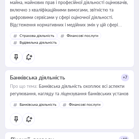
майна, майнових прав і професійної діяльності оцінювачів,
включно з кваліфікаційними вимогами, звітністю та
цифровими сервісами у сфері оціночної діяльності.
Відстеження нормативних і медійних змін у цій сфері
корисне для власника бізнесу, керівника, юриста або
Страхова діяльність
Фінансові послуги
бухгалтера під час оподаткування, приватизації, оренди
Будівельна діяльність
державного майна, корпоративних угод і перевірки
статусу суб'єктів оціночної діяльності
Банківська діяльність
+7
Про що тема:
Банківська діяльність охоплює всі аспекти
регулювання, нагляду та ліцензування банківських установ
Банківська діяльність
Фінансові послуги