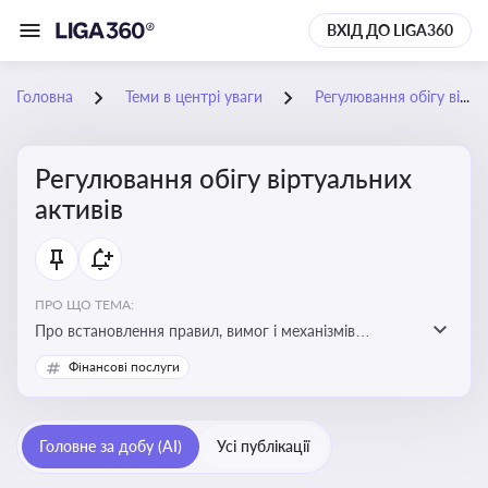
ВХІД ДО LIGA360
Головна
Теми в центрі уваги
Регулювання обігу віртуальних активів
Регулювання обігу віртуальних
активів
ПРО ЩО ТЕМА:
Про встановлення правил, вимог і механізмів
контролю за використанням, обігом та
Фінансові послуги
оподаткуванням віртуальних активів, таких як
криптовалюти
Головне за добу (AI)
Усі публікації