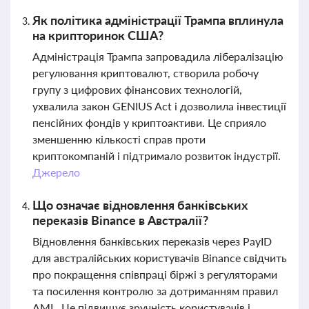
Як політика адміністрації Трампа вплинула
на крипторинок США?
Адміністрація Трампа запровадила лібералізацію
регулювання криптовалют, створила робочу
групу з цифрових фінансових технологій,
ухвалила закон GENIUS Act і дозволила інвестиції
пенсійних фондів у криптоактиви. Це сприяло
зменшенню кількості справ проти
криптокомпаній і підтримало розвиток індустрії.
Джерело
Що означає відновлення банківських
переказів Binance в Австралії?
Відновлення банківських переказів через PayID
для австралійських користувачів Binance свідчить
про покращення співпраці біржі з регуляторами
та посилення контролю за дотриманням правил
AML. Це підвищує зручність користувачів і