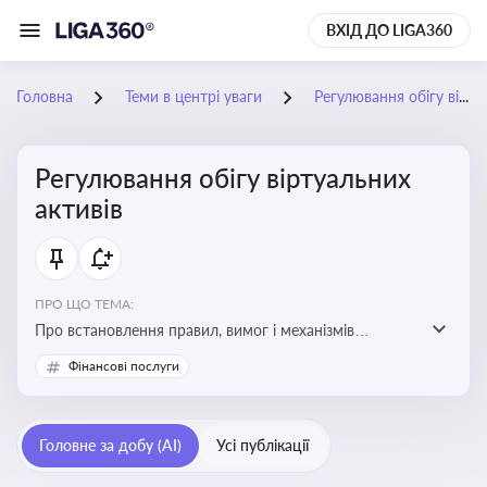
ВХІД ДО LIGA360
Головна
Теми в центрі уваги
Регулювання обігу віртуальних активів
Регулювання обігу віртуальних
активів
ПРО ЩО ТЕМА:
Про встановлення правил, вимог і механізмів
контролю за використанням, обігом та
Фінансові послуги
оподаткуванням віртуальних активів, таких як
криптовалюти
Головне за добу (AI)
Усі публікації