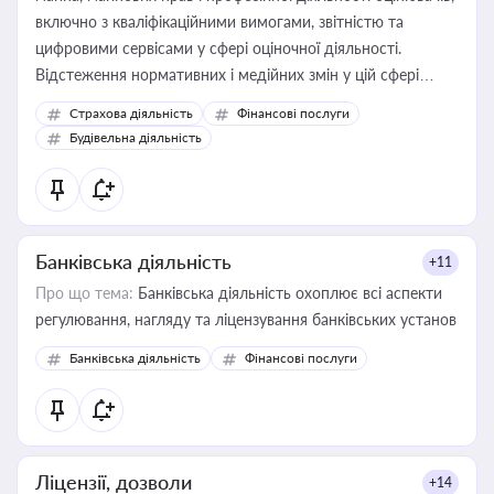
включно з кваліфікаційними вимогами, звітністю та
цифровими сервісами у сфері оціночної діяльності.
Відстеження нормативних і медійних змін у цій сфері
корисне для власника бізнесу, керівника, юриста або
Страхова діяльність
Фінансові послуги
бухгалтера під час оподаткування, приватизації, оренди
Будівельна діяльність
державного майна, корпоративних угод і перевірки
статусу суб'єктів оціночної діяльності
Банківська діяльність
+11
Про що тема:
Банківська діяльність охоплює всі аспекти
регулювання, нагляду та ліцензування банківських установ
Банківська діяльність
Фінансові послуги
Ліцензії, дозволи
+14