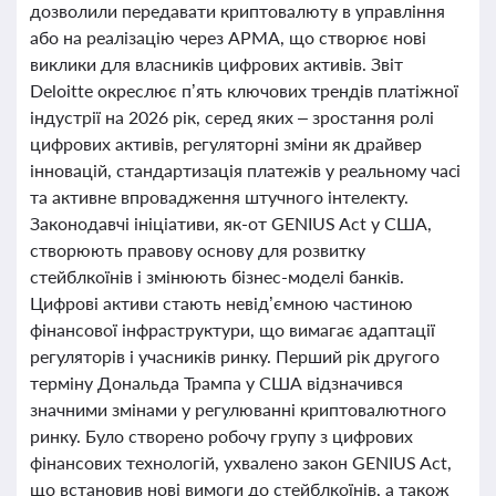
дозволили передавати криптовалюту в управління
або на реалізацію через АРМА, що створює нові
виклики для власників цифрових активів. Звіт
Deloitte окреслює п’ять ключових трендів платіжної
індустрії на 2026 рік, серед яких – зростання ролі
цифрових активів, регуляторні зміни як драйвер
інновацій, стандартизація платежів у реальному часі
та активне впровадження штучного інтелекту.
Законодавчі ініціативи, як-от GENIUS Act у США,
створюють правову основу для розвитку
стейблкоїнів і змінюють бізнес-моделі банків.
Цифрові активи стають невід’ємною частиною
фінансової інфраструктури, що вимагає адаптації
регуляторів і учасників ринку. Перший рік другого
терміну Дональда Трампа у США відзначився
значними змінами у регулюванні криптовалютного
ринку. Було створено робочу групу з цифрових
фінансових технологій, ухвалено закон GENIUS Act,
що встановив нові вимоги до стейблкоїнів, а також