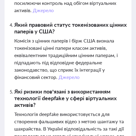
посилюючи контроль над обігом віртуальних
активів.
Джерело
Який правовий статус токенізованих цінних
паперів у США?
Комісія з цінних паперів і бірж США визнала
токенізовані цінні папери класом активів,
еквівалентним традиційним цінним паперам, і
підпадають під відповідне федеральне
законодавство, що сприяє їх інтеграції у
фінансовий сектор.
Джерело
Які ризики пов’язані з використанням
технології deepfake у сфері віртуальних
активів?
Технологія deepfake використовується для
створення фальшивих відео з метою шантажу та
шахрайства. В Україні відповідальність за такі дії
покладається на загальні кримінальні норми, але