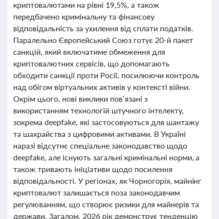
криптовалютами на рівні 19,5%, а також
передбачено кримінальну та фінансову
відповідальність за ухилення від сплати податків.
Паралельно Європейський Союз готує 20-й пакет
санкцій, який включатиме обмеження для
криптовалютних сервісів, що допомагають
обходити санкції проти Росії, посилюючи контроль
над обігом віртуальних активів у контексті війни.
Окрім цього, нові виклики пов’язані з
використанням технологій штучного інтелекту,
зокрема deepfake, які застосовуються для шантажу
та шахрайства з цифровими активами. В Україні
наразі відсутнє спеціальне законодавство щодо
deepfake, але існують загальні кримінальні норми, а
також тривають ініціативи щодо посилення
відповідальності. У регіонах, як Чорногорія, майнінг
криптовалют залишається поза законодавчим
регулюванням, що створює ризики для майнерів та
держави. Загалом, 2026 рік демонструє тенденцію