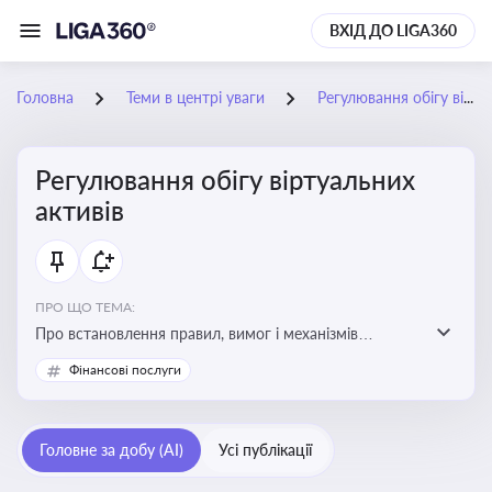
ВХІД ДО LIGA360
Головна
Теми в центрі уваги
Регулювання обігу віртуальних активів
Регулювання обігу віртуальних
активів
ПРО ЩО ТЕМА:
Про встановлення правил, вимог і механізмів
контролю за використанням, обігом та
Фінансові послуги
оподаткуванням віртуальних активів, таких як
криптовалюти
Головне за добу (AI)
Усі публікації