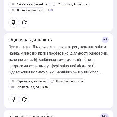
Банківська діяльність
Страхова діяльність
Фінансові послуги
+13
Оціночна діяльність
+9
Про що тема:
Тема охоплює правове регулювання оцінки
майна, майнових прав і професійної діяльності оцінювачів,
включно з кваліфікаційними вимогами, звітністю та
цифровими сервісами у сфері оціночної діяльності.
Відстеження нормативних і медійних змін у цій сфері
корисне для власника бізнесу, керівника, юриста або
Страхова діяльність
Фінансові послуги
бухгалтера під час оподаткування, приватизації, оренди
Будівельна діяльність
державного майна, корпоративних угод і перевірки
статусу суб'єктів оціночної діяльності
Банківська діяльність
+42