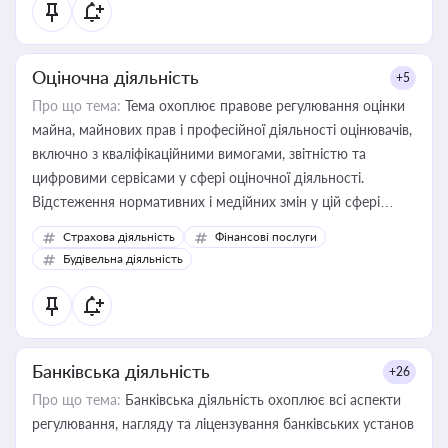
Оціночна діяльність
+5
Про що тема:
Тема охоплює правове регулювання оцінки
майна, майнових прав і професійної діяльності оцінювачів,
включно з кваліфікаційними вимогами, звітністю та
цифровими сервісами у сфері оціночної діяльності.
Відстеження нормативних і медійних змін у цій сфері
корисне для власника бізнесу, керівника, юриста або
Страхова діяльність
Фінансові послуги
бухгалтера під час оподаткування, приватизації, оренди
Будівельна діяльність
державного майна, корпоративних угод і перевірки
статусу суб'єктів оціночної діяльності
Банківська діяльність
+26
Про що тема:
Банківська діяльність охоплює всі аспекти
регулювання, нагляду та ліцензування банківських установ