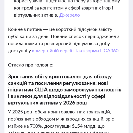
користувачів і підсилює потребу у жорсткішому
контролі за контентом у сфері азартних ігор і
віртуальних активів.
Джерело
Кожне з питань — це короткий підсумок змісту
публікацій за день. Повний список першоджерел з
посиланнями та розширений підсумок за добу
доступні у
комерційній версії Платформи LIGA360.
Стисло про головне:
Зростання обігу криптовалют для обходу
санкцій та посилення регулювання: нові
ініціативи США щодо заморожування коштів
і виклики для відповідальності у сфері
віртуальних активів у 2026 році
У 2025 році обсяг криптовалютних транзакцій,
пов'язаних з обходом міжнародних санкцій, зріс
майже на 700%, досягнувши $154 млрд, що
свідчить про активне використання цифрових