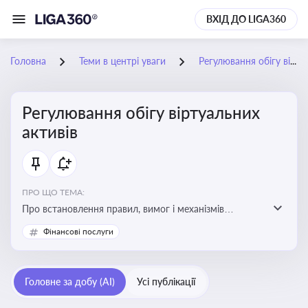
ВХІД ДО LIGA360
Головна
Теми в центрі уваги
Регулювання обігу віртуальних активів
Регулювання обігу віртуальних
активів
ПРО ЩО ТЕМА:
Про встановлення правил, вимог і механізмів
контролю за використанням, обігом та
Фінансові послуги
оподаткуванням віртуальних активів, таких як
криптовалюти
Головне за добу (AI)
Усі публікації