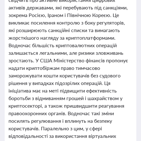
активів державами, які перебувають під санкціями,
зокрема Росією, Іраном і Північною Кореєю. Це
викликає посилення контролю з боку регуляторів,
які розширюють санкційні списки та вимагають
жорсткішого нагляду за криптоплатформами.
Водночас більшість криптовалютних операцій
залишається легальними, але ризики зловживань
зростають. У США Міністерство фінансів пропонує
надати криптобіржам право тимчасово
заморожувати кошти користувачів без судового
рішення у випадках підозрілих операцій. Ця
ініціатива має на меті підвищити ефективність
боротьби з відмиванням грошей і шахрайством у
криптосекторі, а також пришвидшити реагування
правоохоронних органів. Водночас такі зміни
посилять регулювання і вплинуть на безпеку
користувачів. Паралельно з цим, у сфері
відповідальності за використання віртуальних