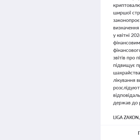
криптовалют
ширшої стра
законопроє
визначення 
у квітні 20
фінансовим
фінансового
звітів про 
підвищує п
шахрайства 
лікування в
розслідуют
відповідаль
держав до 
LIGA ZAKON