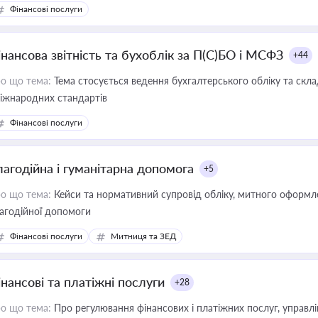
Фінансові послуги
інансова звітність та бухоблік за П(С)БО і МСФЗ
+44
о що тема:
Тема стосується ведення бухгалтерського обліку та скла
міжнародних стандартів
Фінансові послуги
лагодійна і гуманітарна допомога
+5
о що тема:
Кейси та нормативний супровід обліку, митного оформлен
агодійної допомоги
Фінансові послуги
Митниця та ЗЕД
інансові та платіжні послуги
+28
о що тема:
Про регулювання фінансових і платіжних послуг, управління коштами, приймання платежів та дотримання