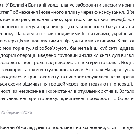
. У Великій Британії уряд планує заборонити внески у крип
тегії обмеження іноземного впливу через фінансування. В У
ктом про регулювання ринку криптоактивів, який передбача
основного регулятора ринку. Цей законопроєкт базується на
26 року. Паралельно з законодавчими ініціативами, українсь
и операціями, пов’язаними з віртуальними активами. З лютог
 моніторингу, які зобов’язують банки та інші суб’єкти додав
підозрілі операції. Введено груповий аналіз клієнтів для вия
розорість і контроль над використанням криптовалют. Водн
з використанням віртуальних активів. У справі Назарія Гуса
иводилася у криптовалюту та використовувалася не за призна
ься схеми відмивання грошей через криптовалютні операції,
ності за незаконне використання віртуальних активів. Загало
регулювання крипторинку, підвищення прозорості та боротьб
,
25 березня 2026
Повний AI-огляд дня та посилання на всі новини, статті, віде