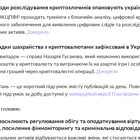
оди розслідування криптозлочинів опановують украї
НКЦПФР проходять тренінги з блокчейн-аналізу, цифрової кр
ого забезпечення для виявлення цифрових слідів та розслід
них активів.
Джерело
адки шахрайства з криптовалютами зафіксовані в Укр
випадок — справа Назарія Гусакова, який незаконно викорис
коштів у криптовалюту та витрачаючи їх на азартні ігри і ос
ня грошей через криптовалютні операції.
Джерело
тань — це короткий підсумок змісту публікацій за день. По
 підсумок за добу доступні у
комерційній версії Платформи
 головне:
 посилюють регулювання обігу та оподаткування вірту
и, посилення фінмоніторингу та кримінальна відпові
туальних активів відбуваються важливі зміни, які стосуються 