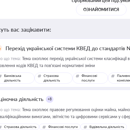
сформований цей підсумо
ОЗНАЙОМИТИСЯ
уть вас зацікавити:
Перехід української системи КВЕД до стандартів 
о що тема:
Тема охоплює перехід української системи класифікації в
овлення кодів КВЕД та пов'язані нормативні зміни
Банківська
Страхова
Фінансові
Паливн
діяльність
діяльність
послуги
компле
ціночна діяльність
+8
о що тема:
Тема охоплює правове регулювання оцінки майна, майнови
кваліфікаційними вимогами, звітністю та цифровими сервісами у сфер
дійних змін у цій сфері корисне для власника бізнесу, керівника, юр
Страхова діяльність
Фінансові послуги
Будівельна діяльність