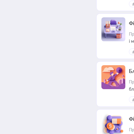
Ф
Пр
і 
Б
Пр
бл
Ф
Пр