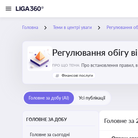
Головна
Теми в центрі уваги
Регулювання обі
Регулювання обігу в
Про встановлення правил, в
ПРО ЩО ТЕМА:
криптовалюти
Фінансові послуги
Головне за добу (AI)
Усі публікації
ГОЛОВНЕ ЗА ДОБУ
Головне за 
Головне за сьогодні
Опрацьова