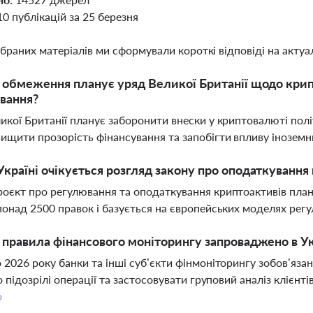
10 публікацій за 25 березня
ібраних матеріалів ми сформували короткі відповіді на актуал
і обмеження планує уряд Великої Британії щодо кри
вання?
икої Британії планує заборонити внески у криптовалюті пол
ищити прозорість фінансування та запобігти впливу інозем
Україні очікується розгляд закону про оподаткуванн
оєкт про регулювання та оподаткування криптоактивів плану
понад 2500 правок і базується на європейських моделях рег
і правила фінансового моніторингу запроваджено в Ук
 2026 року банки та інші суб’єкти фінмоніторингу зобов’язан
ро підозрілі операції та застосовувати груповий аналіз клієнт
о