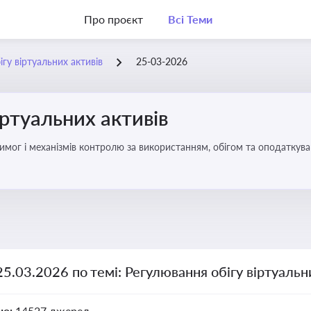
Про проєкт
Всі Теми
гу віртуальних активів
25-03-2026
іртуальних активів
имог і механізмів контролю за використанням, обігом та оподаткуван
25.03.2026 по темі: Регулювання обігу віртуальн
но:
14527 джерел