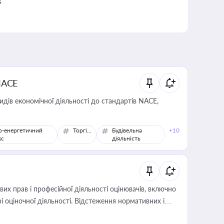
к
NACE
идів економічної діяльності до стандартів NACE,
о-енергетичний
Торгівля
Будівельна
+10
кс
діяльність
х прав і професійної діяльності оцінювачів, включно
і оціночної діяльності. Відстеження нормативних і
иста або бухгалтера під час оподаткування,