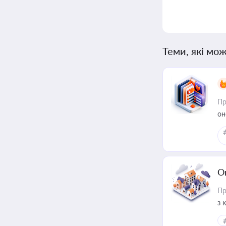
Теми, які мож
Пр
он
О
Пр
з 
ме