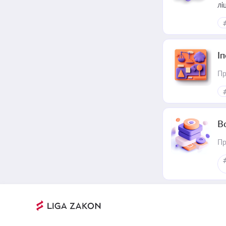
лі
І
Пр
В
Пр