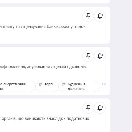
 статусу суб'єктів оціночної діяльності
нагляду та ліцензування банківських установ
оформлення, анулювання ліцензій і дозволів,
о-енергетичний
Торгівля
Будівельна
+2
кс
діяльність
 органів, що виникають внаслідок податкових