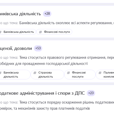
иватизації, оренди державного майна, корпоративних угод і перевірки
нківська діяльність
+28
о що тема:
Банківська діяльність охоплює всі аспекти регулювання, 
Банківська діяльність
Фінансові послуги
цензії, дозволи
+53
о що тема:
Тема стосується правового регулювання отримання, пере
обхідних для провадження господарської діяльності
Банківська
Страхова
Фінансові
Паливн
діяльність
діяльність
послуги
компле
одаткове адміністрування і спори з ДПС
+23
о що тема:
Тема стосується порядку оскарження рішень податкових
ревірок, та механізмів захисту прав платників податків