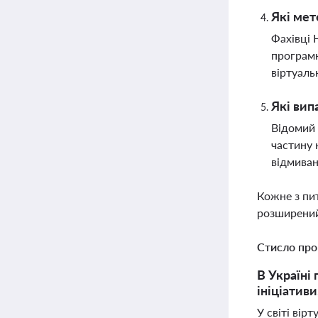
Які мет
Фахівці 
програмн
віртуаль
Які вип
Відомий 
частину 
відмиван
Кожне з пи
розширений
Стисло про
В Україні
ініціатив
У світі вір