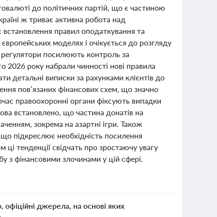
товалюті до політичних партій, що є частиною
країні ж триває активна робота над
є встановлення правил оподаткування та
 європейських моделях і очікується до розгляду
кі регулятори посилюють контроль за
о 2026 року набрали чинності нові правила
ати детальні виписки за рахунками клієнтів до
влення пов’язаних фінансових схем, що значно
очас правоохоронні органи фіксують випадки
кова встановлено, що частина донатів на
ченням, зокрема на азартні ігри. Також
 що підкреслює необхідність посилення
м ці тенденції свідчать про зростаючу увагу
у з фінансовими злочинами у цій сфері.
о, офіційні джерела, на основі яких