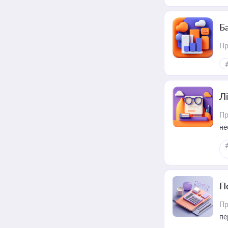
пр
Ба
Пр
Лі
Пр
не
П
Пр
пе