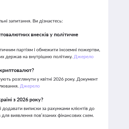
ьні запитання. Ви дізнаєтесь:
птовалютних внесків у політичне
ітичним партіям і обмежити іноземні пожертви,
них держав на внутрішню політику.
Джерело
я криптовалют?
ють розглянути у квітні 2026 року. Документ
улювання.
Джерело
раїні з 2026 року?
і додавати виписки за рахунками клієнтів до
ів для виявлення пов’язаних фінансових схем.