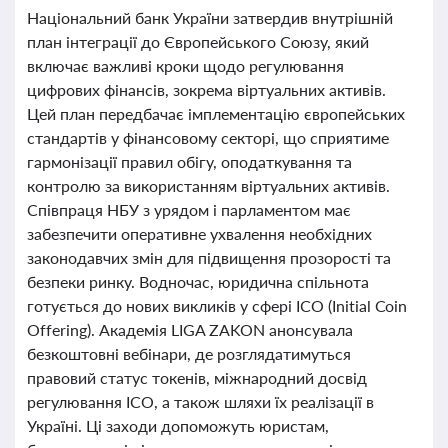
Національний банк України затвердив внутрішній
план інтеграції до Європейського Союзу, який
включає важливі кроки щодо регулювання
цифрових фінансів, зокрема віртуальних активів.
Цей план передбачає імплементацію європейських
стандартів у фінансовому секторі, що сприятиме
гармонізації правил обігу, оподаткування та
контролю за використанням віртуальних активів.
Співпраця НБУ з урядом і парламентом має
забезпечити оперативне ухвалення необхідних
законодавчих змін для підвищення прозорості та
безпеки ринку. Водночас, юридична спільнота
готується до нових викликів у сфері ІСО (Initial Coin
Offering). Академія LIGA ZAKON анонсувала
безкоштовні вебінари, де розглядатимуться
правовий статус токенів, міжнародний досвід
регулювання ІСО, а також шляхи їх реалізації в
Україні. Ці заходи допоможуть юристам,