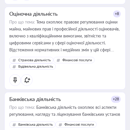
Оціночна діяльність
+8
Про що тема:
Тема охоплює правове регулювання оцінки
майна, майнових прав і професійної діяльності оцінювачів,
включно з кваліфікаційними вимогами, звітністю та
цифровими сервісами у сфері оціночної діяльності.
Відстеження нормативних і медійних змін у цій сфері
корисне для власника бізнесу, керівника, юриста або
Страхова діяльність
Фінансові послуги
бухгалтера під час оподаткування, приватизації, оренди
Будівельна діяльність
державного майна, корпоративних угод і перевірки
статусу суб'єктів оціночної діяльності
Банківська діяльність
+28
Про що тема:
Банківська діяльність охоплює всі аспекти
регулювання, нагляду та ліцензування банківських установ
Банківська діяльність
Фінансові послуги