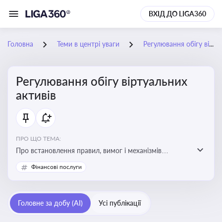
ВХІД ДО LIGA360
Головна
Теми в центрі уваги
Регулювання обігу віртуальних активів
Регулювання обігу віртуальних
активів
ПРО ЩО ТЕМА:
Про встановлення правил, вимог і механізмів
контролю за використанням, обігом та
Фінансові послуги
оподаткуванням віртуальних активів, таких як
криптовалюти
Головне за добу (AI)
Усі публікації