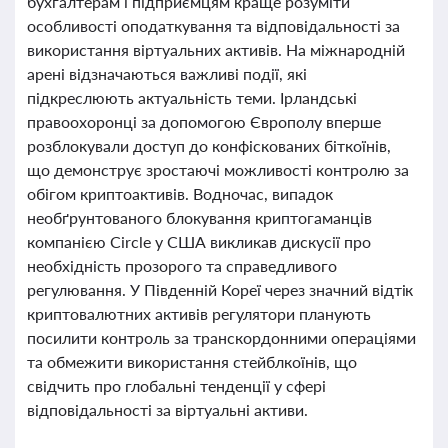
бухгалтерам і підприємцям краще розуміти
особливості оподаткування та відповідальності за
використання віртуальних активів. На міжнародній
арені відзначаються важливі події, які
підкреслюють актуальність теми. Ірландські
правоохоронці за допомогою Європолу вперше
розблокували доступ до конфіскованих біткоїнів,
що демонструє зростаючі можливості контролю за
обігом криптоактивів. Водночас, випадок
необґрунтованого блокування криптогаманців
компанією Circle у США викликав дискусії про
необхідність прозорого та справедливого
регулювання. У Південній Кореї через значний відтік
криптовалютних активів регулятори планують
посилити контроль за транскордонними операціями
та обмежити використання стейблкоїнів, що
свідчить про глобальні тенденції у сфері
відповідальності за віртуальні активи.