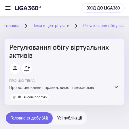
ВХІД ДО LIGA360
Головна
Теми в центрі уваги
Регулювання обігу віртуальних активів
Регулювання обігу віртуальних
активів
ПРО ЩО ТЕМА:
Про встановлення правил, вимог і механізмів
контролю за використанням, обігом та
Фінансові послуги
оподаткуванням віртуальних активів, таких як
криптовалюти
Головне за добу (AI)
Усі публікації