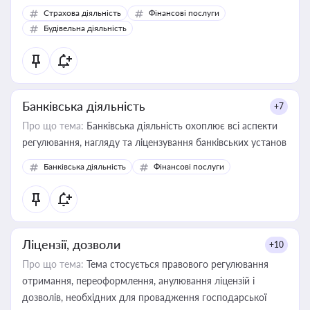
корисне для власника бізнесу, керівника, юриста або
Страхова діяльність
Фінансові послуги
бухгалтера під час оподаткування, приватизації, оренди
Будівельна діяльність
державного майна, корпоративних угод і перевірки
статусу суб'єктів оціночної діяльності
Банківська діяльність
+7
Про що тема:
Банківська діяльність охоплює всі аспекти
регулювання, нагляду та ліцензування банківських установ
Банківська діяльність
Фінансові послуги
Ліцензії, дозволи
+10
Про що тема:
Тема стосується правового регулювання
отримання, переоформлення, анулювання ліцензій і
дозволів, необхідних для провадження господарської