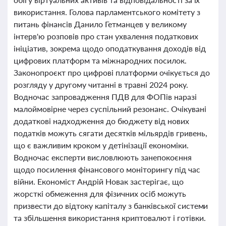
використання. Голова парламентського комітету з
питань фінансів Данило Гетманцев у великому
інтерв'ю розповів про стан ухвалення податкових
ініціатив, зокрема щодо оподаткування доходів від
цифрових платформ та міжнародних посилок.
Законопроєкт про цифрові платформи очікується до
розгляду у другому читанні в травні 2024 року.
Водночас запровадження ПДВ для ФОПів наразі
малоймовірне через суспільний резонанс. Очікувані
додаткові надходження до бюджету від нових
податків можуть сягати десятків мільярдів гривень,
що є важливим кроком у детінізації економіки.
Водночас експерти висловлюють занепокоєння
щодо посилення фінансового моніторингу під час
війни. Економіст Андрій Новак застерігає, що
жорсткі обмеження для фізичних осіб можуть
призвести до відтоку капіталу з банківської системи
та збільшення використання криптовалют і готівки.