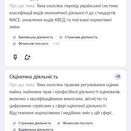
Про що тема:
Тема охоплює перехід української системи
класифікації видів економічної діяльності до стандартів
NACE, оновлення кодів КВЕД та пов'язані нормативні
зміни
Банківська діяльність
Страхова діяльність
Фінансові послуги
+13
Оціночна діяльність
+8
Про що тема:
Тема охоплює правове регулювання оцінки
майна, майнових прав і професійної діяльності оцінювачів,
включно з кваліфікаційними вимогами, звітністю та
цифровими сервісами у сфері оціночної діяльності.
Відстеження нормативних і медійних змін у цій сфері
корисне для власника бізнесу, керівника, юриста або
Страхова діяльність
Фінансові послуги
бухгалтера під час оподаткування, приватизації, оренди
Будівельна діяльність