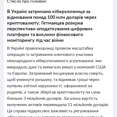
Стисло про головне:
В Україні затримано кіберзлочинця за
відмивання понад 100 млн доларів через
криптовалюту; Гетманцев розкрив
перспективи оподаткування цифрових
платформ та виклики фінансового
моніторингу під час війни
В Україні правоохоронці провели масштабну
операцію із затримання ключового учасника
міжнародного кіберзлочинного угруповання, яке
викрадало дані та вимагало викуп у компаній США
та Європи. Затриманий інсценував власну смерть,
щоб уникнути розшуку, та відмивав гроші через
купівлю елітної нерухомості, оформленої на
родичів, а також зберігав криптовалюту на суму
близько 3 мільйонів доларів. Загальна вартість
вилучених активів перевищила 11 мільйонів доларів.
Ця справа підкреслює важливість регулювання
обігу віртуальних активів та відповідальності за їх