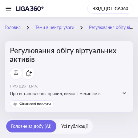
ВХІД ДО LIGA360
Головна
Теми в центрі уваги
Регулювання обігу віртуальних активів
Регулювання обігу віртуальних
активів
ПРО ЩО ТЕМА:
Про встановлення правил, вимог і механізмів
контролю за використанням, обігом та
Фінансові послуги
оподаткуванням віртуальних активів, таких як
криптовалюти
Головне за добу (AI)
Усі публікації