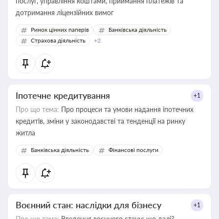
послуг, управління коштами, приймання платежів та
дотримання ліцензійних вимог
Ринок цінних паперів
Банківська діяльність
Страхова діяльність
+2
Іпотечне кредитування
+1
Про що тема:
Про процеси та умови надання іпотечних
кредитів, зміни у законодавстві та тенденції на ринку
житла
Банківська діяльність
Фінансові послуги
Воєнний стан: наслідки для бізнесу
+1
Про що тема:
Введення воєнного стану: що далі?