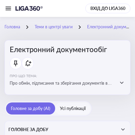
ВХІД ДО LIGA360
Головна
Теми в центрі уваги
Електронний документообіг
Електронний документообіг
ПРО ЩО ТЕМА:
Про обмін, підписання та зберігання документів в
електронній формі з юридичною силою без
використання паперу
Головне за добу (AI)
Усі публікації
ГОЛОВНЕ ЗА ДОБУ