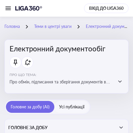
ВХІД ДО LIGA360
Головна
Теми в центрі уваги
Електронний документообіг
Електронний документообіг
ПРО ЩО ТЕМА:
Про обмін, підписання та зберігання документів в
електронній формі з юридичною силою без
використання паперу
Головне за добу (AI)
Усі публікації
ГОЛОВНЕ ЗА ДОБУ