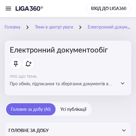
ВХІД ДО LIGA360
Головна
Теми в центрі уваги
Електронний документообіг
Електронний документообіг
ПРО ЩО ТЕМА:
Про обмін, підписання та зберігання документів в
електронній формі з юридичною силою без
використання паперу
Головне за добу (AI)
Усі публікації
ГОЛОВНЕ ЗА ДОБУ