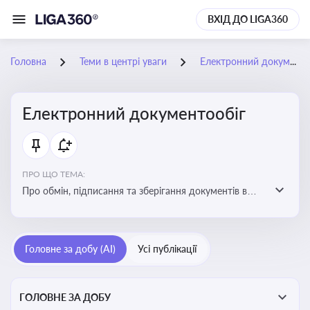
ВХІД ДО LIGA360
Головна
Теми в центрі уваги
Електронний документообіг
Електронний документообіг
ПРО ЩО ТЕМА:
Про обмін, підписання та зберігання документів в
електронній формі з юридичною силою без
використання паперу
Головне за добу (AI)
Усі публікації
ГОЛОВНЕ ЗА ДОБУ