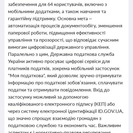
забезпечення для 64 користувачів, включно з
мобільними додатками, а також навчання та
гарантійну підтримку. Основна мета –
автоматизація процесів документообігу, зменшення
паперової роботи, підвищення ефективності
управління та прозорості, що відповідає сучасним
вимогам цифровізації державного управління.
Паралельно з цим, Державна податкова служба
України активно просуває цифрові сервіси для
платників податків, зокрема мобільний застосунок
"Моя податкова", який дозволяє зручно отримувати
інформацію про податкові зобов’язання, сплачувати
податки та отримувати повідомлення. Вхід до
застосунку можливий за допомогою
кваліфікованого електронного підпису (КЕП) або
через систему електронної ідентифікації ID.GOV.UA,
що значно спрощує взаємодію громадян з
податковою службою та економить час. Важливим
аспектом є і нормативно-правове регулювання