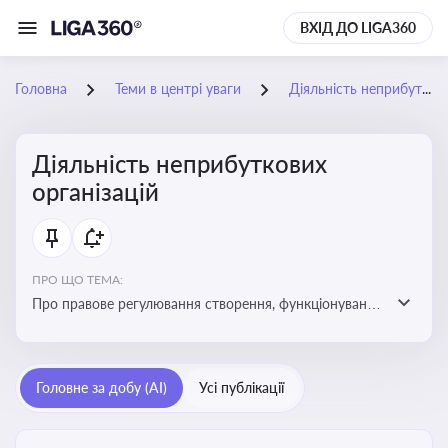
ВХІД ДО LIGA360
Головна
Теми в центрі уваги
Діяльність неприбуткових організацій
Діяльність неприбуткових
організацій
ПРО ЩО ТЕМА:
Про правове регулювання створення, функціонування
та податковий статус неприбуткових організацій
Головне за добу (AI)
Усі публікації