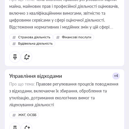
майна, майнових прав і професійної діяльності оцінювачів,
включно з кваліфікаційними вимогами, звітністю та
цифровими сервісами у сфері оціночної діяльності.
Відстеження нормативних і медійних змін у цій сфері
корисне для власника бізнесу, керівника, юриста або
Страхова діяльність
Фінансові послуги
бухгалтера під час оподаткування, приватизації, оренди
Будівельна діяльність
державного майна, корпоративних угод і перевірки
статусу суб'єктів оціночної діяльності
Управління відходами
+4
Про що тема:
Правове регулювання процесів поводження
з відходами, включаючи їх збирання, оброблення та
утилізацію, дотримання екологічних вимог та
ліцензування діяльності
ЖКГ, ОСББ