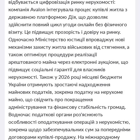
відбувається цифровізація ринку нерухомості:
компанія Avalon інтегрувала процес купівлі житла з
державною платформою Дія, що дозволяє
здійснити повний цикл угоди онлайн без фізичного
візиту. Це підвищує прозорість і довіру на ринку.
Одночасно Міністерство юстиції впроваджує нові
механізми захисту житла військових від стягнення, а
також оптимізує процедури реалізації
арештованого майна через електронні аукціони, що
підвищує соціальні гарантії для власників
нерухомості. Також у 2026 році місцеві бюджети
України отримують зростаючі надходження
майнових податків, зокрема податку на нерухоме
майно, що свідчить про покращення
адміністрування та фінансову стабільність громад.
Водночас податкові органи роз'яснюють
особливості оподаткування операцій з нерухомістю,
зокрема щодо забезпечувальних сум за попередніми
договорами купівлі-продажу. На міжнародному