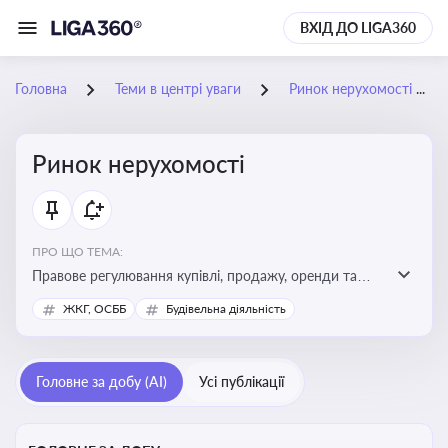
ВХІД ДО LIGA360
Головна
Теми в центрі уваги
Ринок нерухомості
Ринок нерухомості
ПРО ЩО ТЕМА:
Правове регулювання купівлі, продажу, оренди та
управління нерухомістю, що є ключовим для бізнесу,
ЖКГ, ОСББ
Будівельна діяльність
інвесторів, забудовників і власників об’єктів майна
Головне за добу (AI)
Усі публікації