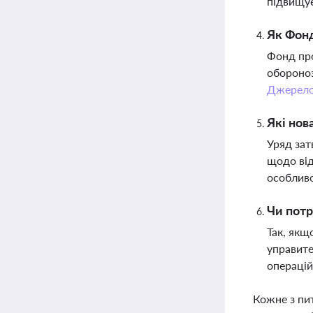
підвищує
Як Фонд
Фонд про
обороноз
Джерел
Які нов
Уряд зат
щодо від
особливо
Чи потр
Так, якщ
управите
операцій
Кожне з пи