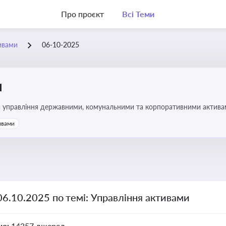
Про проєкт
Всі Теми
ивами
06-10-2025
и
и управління державними, комунальними та корпоративними активами, 
икористання майна підприємств і держави
ивами
06.10.2025 по темі: Управління активами
но:
14357 джерел