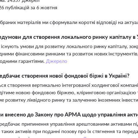
26 публікацій за 6 жовтня
ібраних матеріалів ми сформували короткі відповіді на актуал
едумови для створення локального ринку капіталу в 
і існують умови для розвитку локального ринку капіталу, зок
ними фінансовими ринками та розвиток нових інструментів, 
родними гарантіями.
Джерело
дбачає створення нової фондової біржі в Україні?
ся створення вертикально інтегрованої холдингової компанії
дітиме новою фондовою біржею, кліринговою організацією 
е розвитку ліквідного ринку та залученню іноземних інвест
ни внесено до Закону про АРМА щодо управління акт
редбачає припинення управління арештованими активами під
таких активів при поданні позову про їх стягнення та переда