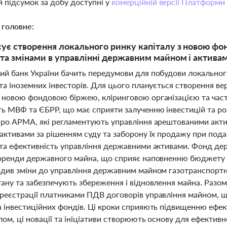
 підсумок за добу доступні у
комерційній версії Платформи
 головне:
ує створення локального ринку капіталу з новою фо
 та змінами в управлінні державним майном і актива
ий банк України бачить передумови для побудови локального
та іноземних інвесторів. Для цього планується створення ве
 новою фондовою біржею, кліринговою організацією та час
ь МВФ та ЄБРР, що має сприяти залученню інвестицій та роз
про АРМА, які регламентують управління арештованими акти
активами за рішенням суду та заборону їх продажу при пода
 та ефективність управління державними активами. Фонд де
 оренди державного майна, що сприяє наповненню бюджету т
рдив зміни до управління державним майном газотранспортно
ану та забезпечують збереження і відновлення майна. Разом
реєстрації платниками ПДВ договорів управління майном, щ
а інвестиційних фондів. Ці кроки сприяють підвищенню ефек
лом, ці новації та ініціативи створюють основу для ефекти