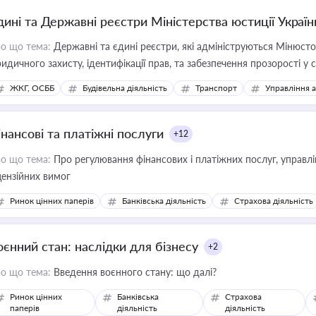
дині та Державні реєстри Міністерства юстиції Україн
о що тема:
Державні та єдині реєстри, які адмініструються Мінюсто
идичного захисту, ідентифікації прав, та забезпечення прозорості у с
ЖКГ, ОСББ
Будівельна діяльність
Транспорт
Управління 
інансові та платіжні послуги
+12
о що тема:
Про регулювання фінансових і платіжних послуг, управління коштами, приймання платежів та дотримання
цензійних вимог
Ринок цінних паперів
Банківська діяльність
Страхова діяльність
оєнний стан: наслідки для бізнесу
+2
о що тема:
Введення воєнного стану: що далі?
Ринок цінних
Банківська
Страхова
паперів
діяльність
діяльність