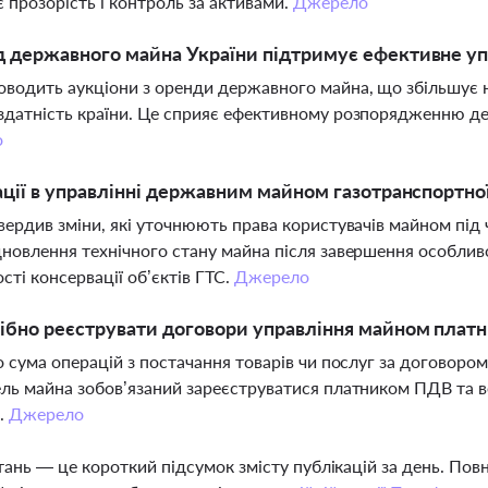
 прозорість і контроль за активами.
Джерело
 державного майна України підтримує ефективне уп
водить аукціони з оренди державного майна, що збільшує
датність країни. Це сприяє ефективному розпорядженню де
о
ації в управлінні державним майном газотранспортно
вердив зміни, які уточнюють права користувачів майном під
новлення технічного стану майна після завершення особлив
сті консервації об’єктів ГТС.
Джерело
ібно реєструвати договори управління майном пла
о сума операцій з постачання товарів чи послуг за договором
ль майна зобов’язаний зареєструватися платником ПДВ та в
.
Джерело
тань — це короткий підсумок змісту публікацій за день. По