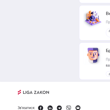
В
Пр
Б
Пр
ва
Зв'язатися: