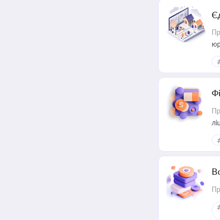
Є
Пр
юр
Ф
Пр
лі
В
Пр