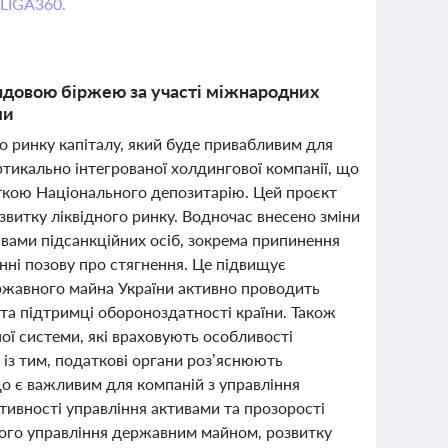
 LIGA360.
ндовою біржею за участі міжнародних
ми
 ринку капіталу, який буде привабливим для
ртикально інтегрованої холдингової компанії, що
ткою Національного депозитарію. Цей проєкт
витку ліквідного ринку. Водночас внесено зміни
вами підсанкційних осіб, зокрема припинення
нні позову про стягнення. Це підвищує
ржавного майна України активно проводить
а підтримці обороноздатності країни. Також
ї системи, які враховують особливості
 із тим, податкові органи роз’яснюють
о є важливим для компаній з управління
тивності управління активами та прозорості
вного управління державним майном, розвитку