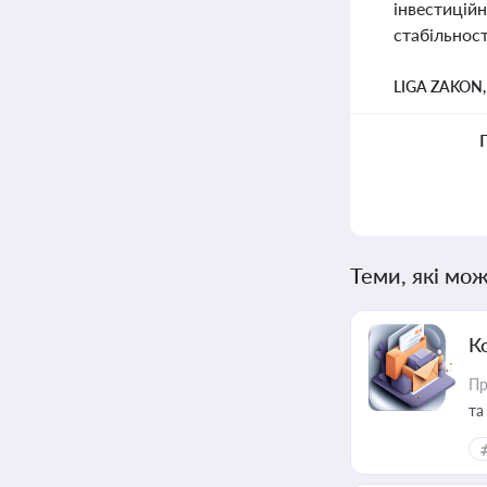
інвестиційн
стабільності
LIGA ZAKON
Теми, які мож
К
Пр
та