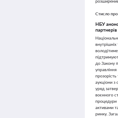
розширений
Стисло про
НБУ анонс
партнерів
Національн
внутрішніх 
володітиме
підтримуют
до Закону 
управління 
прозорість
аукціони з
уряд затве
воєнного ст
процедури 
активами т
ринку. Зага