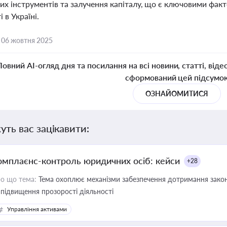
их інструментів та залучення капіталу, що є ключовими фак
 в Україні.
,
06 жовтня 2025
Повний AI-огляд дня та посилання на всі новини, статті, віде
сформований цей підсумо
ОЗНАЙОМИТИСЯ
уть вас зацікавити:
омплаєнс-контроль юридичних осіб: кейси
+28
о що тема:
Тема охоплює механізми забезпечення дотримання зако
 підвищення прозорості діяльності
Управління активами