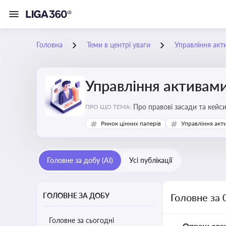
Головна
Теми в центрі уваги
Управління акт
Управління активам
Про правові засади та кейс
ПРО ЩО ТЕМА:
збереження та ефективне в
Ринок цінних паперів
Управління акт
Головне за добу (AI)
Усі публікації
ГОЛОВНЕ ЗА ДОБУ
Головне за 
Головне за сьогодні
Опрацьова