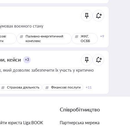
 умовах воєнного стану
сові
Паливно-енергетичний
ЖКГ,
+9
ги
комплекс
ОСББ
ни, кейси
+3
 який дозволяє забезпечити їх участь у критично
Страхова діяльність
Фінансові послуги
+11
Співробітництво
айти юриста Liga:BOOK
Партнерська мережа