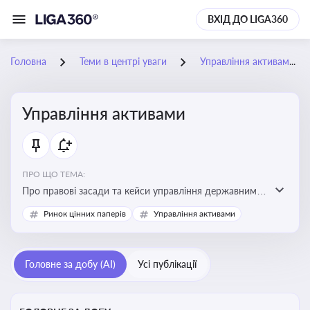
ВХІД ДО LIGA360
Головна
Теми в центрі уваги
Управління активами
Управління активами
ПРО ЩО ТЕМА:
Про правові засади та кейси управління державними,
комунальними та корпоративними активами, для
Ринок цінних паперів
Управління активами
юристів і керівників, які відповідають за збереження
та ефективне використання майна підприємств і
держави
Головне за добу (AI)
Усі публікації