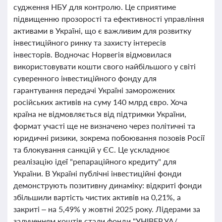
судження НБУ для контролю. Це сприятиме
підвищенню прозорості та ефективності управління
активами в Україні, що є важливим для розвитку
інвестиційного ринку та захисту інтересів
інвесторів. Водночас Норвегія відмовилася
використовувати кошти свого найбільшого у світі
суверенного інвестиційного фонду для
гарантування передачі Україні заморожених
російських активів на суму 140 млрд євро. Хоча
країна не відмовляється від підтримки України,
формат участі ще не визначено через політичні та
юридичні ризики, зокрема побоювання позовів Росії
та блокування санкцій у ЄС. Це ускладнює
реалізацію ідеї "репараційного кредиту" для
України. В Україні публічні інвестиційні фонди
демонструють позитивну динаміку: відкриті фонди
збільшили вартість чистих активів на 0,21%, а
закриті – на 5,49% у жовтні 2025 року. Лідерами за
залученням коштів стали фонди "УНІВЕР.УА/