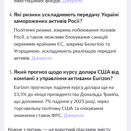
інвестиційних фондів.
Джерело
Які ризики ускладнюють передачу Україні
заморожених активів Росії?
Політичні ризики, зокрема побоювання позовів
Росії, а також можливе блокування санкцій
окремими країнами ЄС, зокрема Бельгією та
Угорщиною, ускладнюють реалізацію передачі
активів.
Джерело
Який прогноз щодо курсу долара США від
компанії з управління активами Eurizon?
Eurizon прогнозує падіння курсу долара ще на
13,5% до кінця президентства Дональда Трампа,
що доповнює 7% падіння у 2025 році, через
торговельну політику США та очікування
зниження ставок ФРС.
Джерело
Кожне з питань — це короткий підсумок змісту