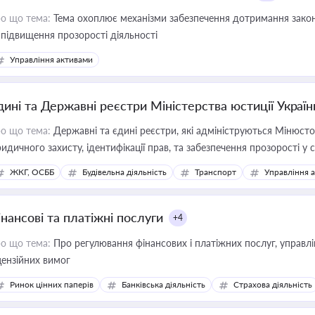
о що тема:
Тема охоплює механізми забезпечення дотримання зако
 підвищення прозорості діяльності
Управління активами
дині та Державні реєстри Міністерства юстиції Україн
о що тема:
Державні та єдині реєстри, які адмініструються Мінюсто
идичного захисту, ідентифікації прав, та забезпечення прозорості у с
ЖКГ, ОСББ
Будівельна діяльність
Транспорт
Управління 
інансові та платіжні послуги
+4
о що тема:
Про регулювання фінансових і платіжних послуг, управління коштами, приймання платежів та дотримання
цензійних вимог
Ринок цінних паперів
Банківська діяльність
Страхова діяльність