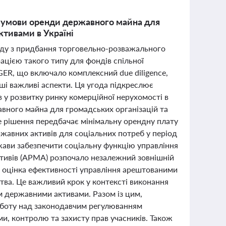
і умови оренди державного майна для
тивами в Україні
году з придбання торговельно-розважального
ацією такого типу для фондів спільної
GER, що включало комплексний due diligence,
ші важливі аспекти. Ця угода підкреслює
в у розвитку ринку комерційної нерухомості в
авного майна для громадських організацій та
е рішення передбачає мінімальну орендну плату
авних активів для соціальних потреб у період
жави забезпечити соціальну функцію управління
тивів (АРМА) розпочало незалежний зовнішній
 є оцінка ефективності управління арештованими
тва. Це важливий крок у контексті виконання
м державними активами. Разом із цим,
роботу над законодавчим регулюванням
и, контролю та захисту прав учасників. Також