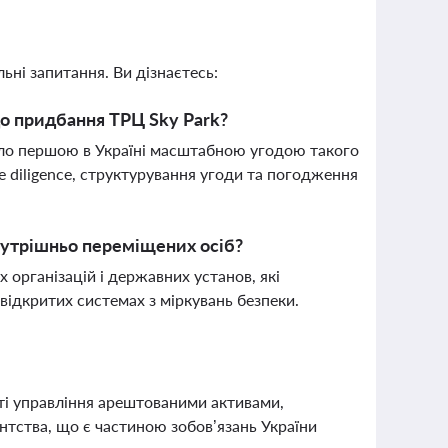
ьні запитання. Ви дізнаєтесь:
до придбання ТРЦ Sky Park?
стало першою в Україні масштабною угодою такого
 diligence, структурування угоди та погодження
нутрішньо переміщених осіб?
 організацій і державних установ, які
ідкритих системах з міркувань безпеки.
і управління арештованими активами,
нтства, що є частиною зобов’язань України