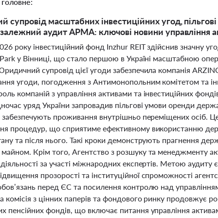
 головне:
 супровід масштабних інвестиційних угод, пільгов
залежний аудит АРМА: ключові новини управління ак
026 року інвестиційний фонд Inzhur REIT здійснив значну у
Park у Вінниці, що стало першою в Україні масштабною опер
 Юридичний супровід цієї угоди забезпечила компанія ARZIN
ання угоди, погодження з Антимонопольним комітетом та ін
оль компаній з управління активами та інвестиційних фонді
дночас уряд України запровадив пільгові умови оренди держ
кі забезпечують проживання внутрішньо переміщених осіб. Ц
ня процедур, що сприятиме ефективному використанню держ
тану та після нього. Такі кроки демонструють прагнення дер
майном. Крім того, Агентство з розшуку та менеджменту ак
 діяльності за участі міжнародних експертів. Метою аудиту
підвищення прозорості та інституційної спроможності агентс
обов’язань перед ЄС та посилення контролю над управління
а комісія з цінних паперів та фондового ринку продовжує 
х пенсійних фондів, що включає питання управління активам