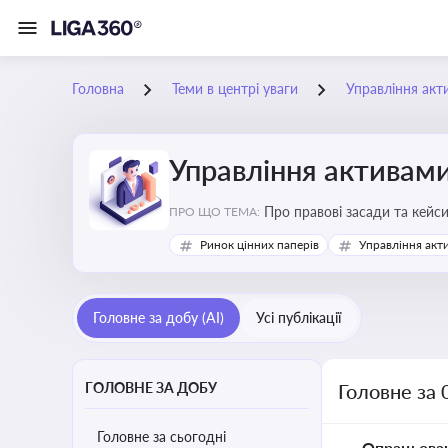
Головна
Теми в центрі уваги
Управління акт
Управління активам
Про правові засади та кейс
ПРО ЩО ТЕМА:
збереження та ефективне в
Ринок цінних паперів
Управління акт
Головне за добу (AI)
Усі публікації
ГОЛОВНЕ ЗА ДОБУ
Головне за 
Головне за сьогодні
Опрацьова