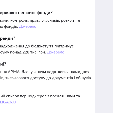
державні пенсійні фонди?
ами, контроль, права учасників, розкриття
их фондів.
Джерело
оренди?
 надходження до бюджету та підтримує
суму понад 228 тис. грн.
Джерело
ні?
вління АРМА, блокуванням податкових накладних
, тимчасового доступу до документів і обшуків
вний список першоджерел з посиланнями та
 LIGA360.