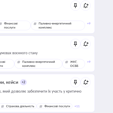
Фінансові
Паливно-енергетичний
+9
послуги
комплекс
 умовах воєнного стану
сові
Паливно-енергетичний
ЖКГ,
+9
ги
комплекс
ОСББ
ни, кейси
+2
 який дозволяє забезпечити їх участь у критично
Страхова діяльність
Фінансові послуги
+11