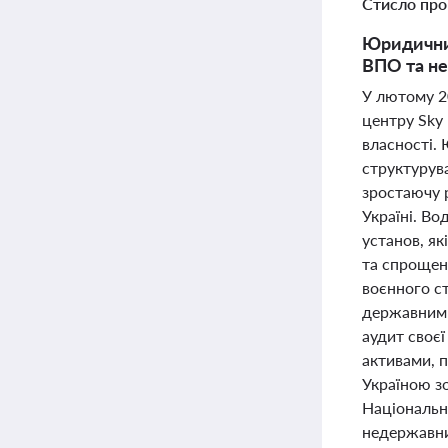
Стисло про
Юридичний
ВПО та не
У лютому 2
центру Sky 
власності.
структурув
зростаючу р
Україні. Во
установ, я
та спрощен
воєнного с
державним 
аудит своєї
активами, 
Україною з
Національн
недержавни