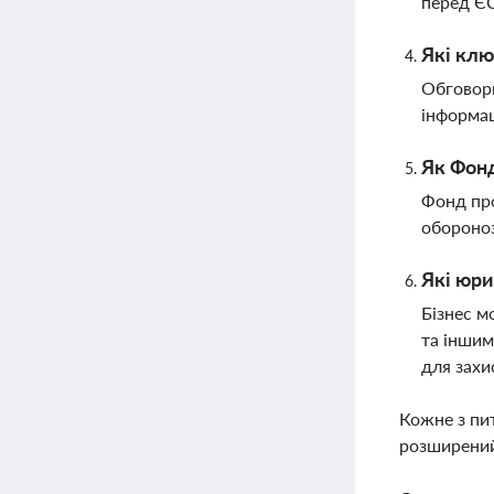
перед Є
Які клю
Обговорю
інформац
Як Фонд
Фонд про
обороноз
Які юри
Бізнес м
та іншим
для захи
Кожне з пи
розширений