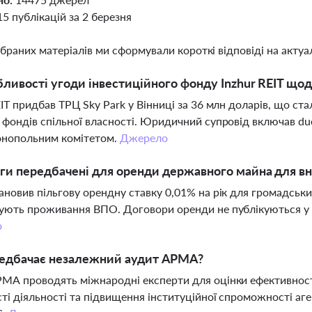
15 публікацій за 2 березня
ібраних матеріалів ми сформували короткі відповіді на актуал
бливості угоди інвестиційного фонду Inzhur REIT що
EIT придбав ТРЦ Sky Park у Вінниці за 36 млн доларів, що 
 фондів спільної власності. Юридичний супровід включав due
онопольним комітетом.
Джерело
ьги передбачені для оренди державного майна для в
ановив пільгову орендну ставку 0,01% на рік для громадських
ують проживання ВПО. Договори оренди не публікуються у в
о
едбачає незалежний аудит АРМА?
МА проводять міжнародні експерти для оцінки ефективност
ті діяльності та підвищення інституційної спроможності аге