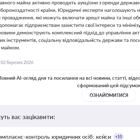
вного майна активно проводить аукціони з оренди держав
обороноздатності країни. Юридичні експерти наголошують на
і провадження, які можуть включати арешт майна та інші о
допомагає підприємствам захистити свої інтереси та мінімі
і новини демонструють комплексний підхід до управління акт
их інструментів, соціальну відповідальність держави та пос
 майном.
,
02 березня 2026
Повний AI-огляд дня та посилання на всі новини, статті, віде
сформований цей підсумо
ОЗНАЙОМИТИСЯ
уть вас зацікавити:
омплаєнс-контроль юридичних осіб: кейси
+10