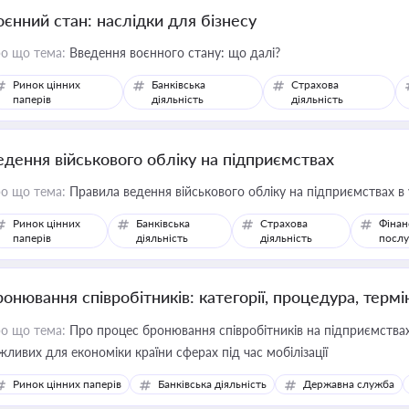
оєнний стан: наслідки для бізнесу
о що тема:
Введення воєнного стану: що далі?
Ринок цінних
Банківська
Страхова
паперів
діяльність
діяльність
едення військового обліку на підприємствах
о що тема:
Правила ведення військового обліку на підприємствах в
Ринок цінних
Банківська
Страхова
Фінан
паперів
діяльність
діяльність
послу
ронювання співробітників: категорії, процедура, термі
о що тема:
Про процес бронювання співробітників на підприємствах,
жливих для економіки країни сферах під час мобілізації
Ринок цінних паперів
Банківська діяльність
Державна служба