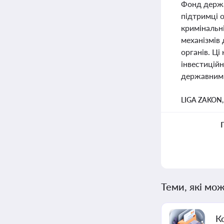
Фонд держа
підтримці 
кримінальн
механізмів 
органів. Ц
інвестиційн
державним
LIGA ZAKON
Теми, які мож
К