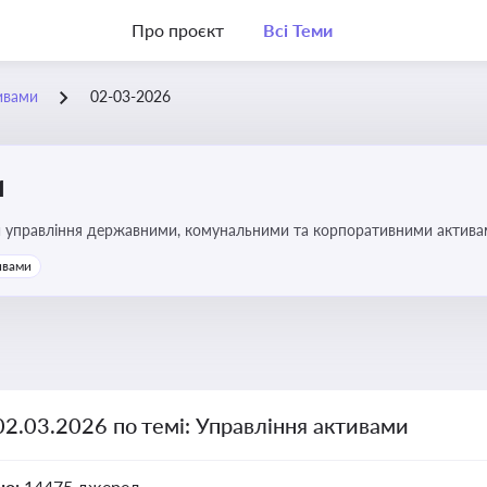
Про проєкт
Всі Теми
ивами
02-03-2026
и
и управління державними, комунальними та корпоративними активами, 
икористання майна підприємств і держави
ивами
02.03.2026 по темі: Управління активами
но:
14475 джерел