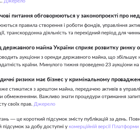
С.
Джерело
чові питання обговорюються у законопроєкті про не
ються правила створення і роботи фондів, управління актив
ії, транскордонна діяльність та перехідний період для чинн
 державного майна України сприяє розвитку ринку 
водить аукціони з оренди державного майна, що збільшує
датність країни. Минулого тижня проведено 23 аукціони на 
дичні ризики має бізнес у кримінальному проваджен
оже стикатися з арештом майна, передачею активів в упра
и обмеженнями. Важливо знати процедури отримання запитів
сту своїх прав.
Джерело
тань — це короткий підсумок змісту публікацій за день. По
 підсумок за добу доступні у
комерційній версії Платформи