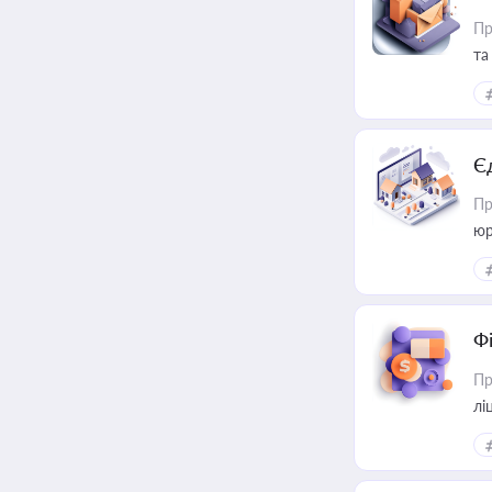
Пр
та
Є
Пр
юр
Ф
Пр
лі