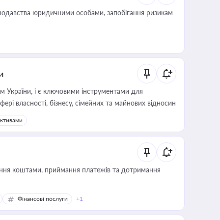
нодавства юридичними особами, запобігання ризикам
и
м України, і є ключовими інструментами для
фері власності, бізнесу, сімейних та майнових відносин
активами
Фінансові послуги
+1