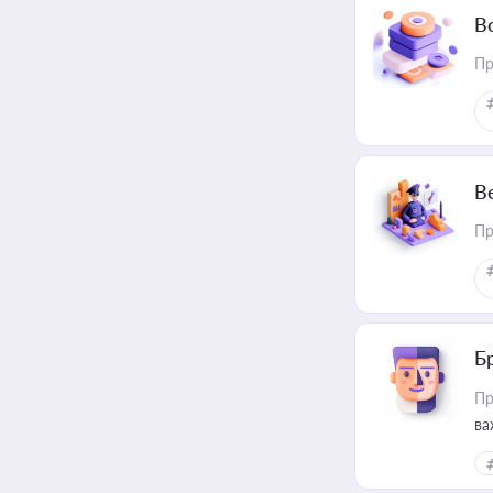
В
Пр
В
Пр
Б
Пр
ва