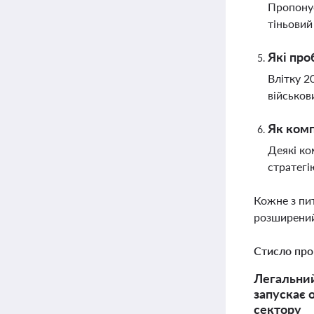
Пропонує
тіньовий
Які про
Влітку 2
військов
Як комп
Деякі ко
стратегі
Кожне з пи
розширений
Стисло про
Легальний
запускає 
сектору