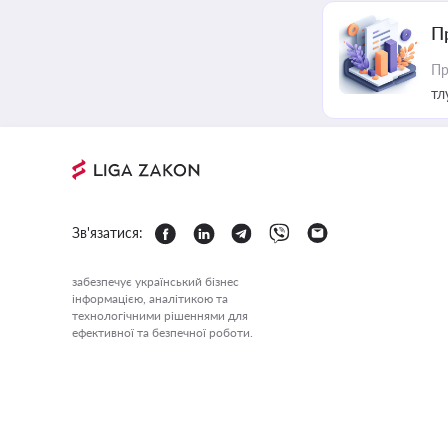
П
Пр
тл
Зв'язатися:
забезпечує український бізнес
інформацією, аналітикою та
технологічними рішеннями для
ефективної та безпечної роботи.