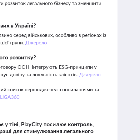
 розвиток легального бізнесу та зменшити
вих в Україні?
зино серед військових, особливо в регіонах із
цієї групи.
Джерело
ого розвитку?
договору ООН, інтегрують ESG-принципи у
ує довіру та лояльність клієнтів.
Джерело
вний список першоджерел з посиланнями та
 LIGA360.
 у тіні, PlayCity посилює контроль,
играші для стимулювання легального