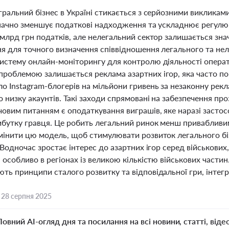
гральний бізнес в Україні стикається з серйозними викликам
 значно зменшує податкові надходження та ускладнює регулюв
млрд грн податків, але нелегальний сектор залишається знач
я для точного визначення співвідношення легального та не
истему онлайн-моніторингу для контролю діяльності операт
роблемою залишається реклама азартних ігор, яка часто по
 Instagram-блогерів на мільйони гривень за незаконну рекл
 низку акаунтів. Такі заходи спрямовані на забезпечення пр
вим питанням є оподаткування виграшів, яке наразі застосо
ибутку гравця. Це робить легальний ринок менш привабливим 
мінити цю модель, щоб стимулювати розвиток легального бі
 Водночас зростає інтерес до азартних ігор серед військови
 особливо в регіонах із великою кількістю військових части
ть принципи сталого розвитку та відповідальної гри, інтег
,
28 серпня 2025
Повний AI-огляд дня та посилання на всі новини, статті, віде