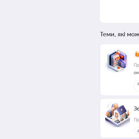
Теми, які мож
Пр
он
З
Пр