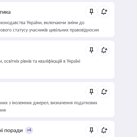
итика
конодавства України, включаючи зміни до
ового статусу учасників цивільних правовідносин
світніх рівнів та кваліфікацій в Україні
аних з іноземних джерел, визначення податкових
ння
ні поради
+4