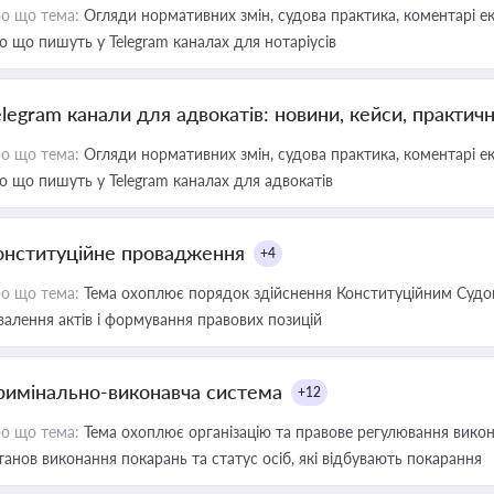
о що тема:
Огляди нормативних змін, судова практика, коментарі екс
о що пишуть у Telegram каналах для нотаріусів
elegram канали для адвокатів: новини, кейси, практич
о що тема:
Огляди нормативних змін, судова практика, коментарі екс
о що пишуть у Telegram каналах для адвокатів
онституційне провадження
+4
о що тема:
Тема охоплює порядок здійснення Конституційним Судом
валення актів і формування правових позицій
римінально-виконавча система
+12
о що тема:
Тема охоплює організацію та правове регулювання викона
танов виконання покарань та статус осіб, які відбувають покарання