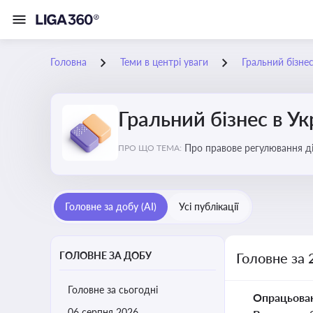
Головна
Теми в центрі уваги
Гральний бізнес
Гральний бізнес в Ук
Про правове регулювання ді
ПРО ЩО ТЕМА:
доступу, та реальні кейси
Головне за добу (AI)
Усі публікації
ГОЛОВНЕ ЗА ДОБУ
Головне за 
Головне за сьогодні
Опрацьова
06 серпня 2026