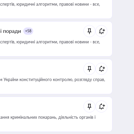
пертів, юридичні алгоритми, правові новини - все,
ні поради
+58
пертів, юридичні алгоритми, правові новини - все,
 України конституційного контролю, розгляду справ,
ння кримінальних покарань, діяльність органів і