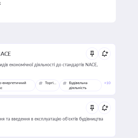
к
NACE
идів економічної діяльності до стандартів NACE,
о-енергетичний
Торгівля
Будівельна
+10
кс
діяльність
я та введення в експлуатацію об’єктів будівництва