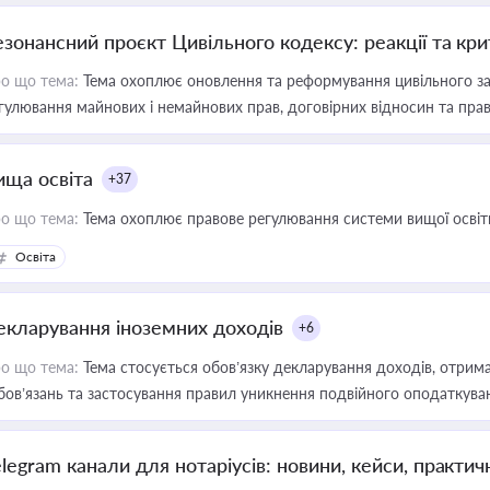
езонансний проєкт Цивільного кодексу: реакції та кр
о що тема:
Тема охоплює оновлення та реформування цивільного за
гулювання майнових і немайнових прав, договірних відносин та прав
ища освіта
+37
о що тема:
Тема охоплює правове регулювання системи вищої освіти, о
Освіта
екларування іноземних доходів
+6
о що тема:
Тема стосується обов’язку декларування доходів, отрим
бов’язань та застосування правил уникнення подвійного оподаткува
elegram канали для нотаріусів: новини, кейси, практич