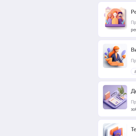
Р
Пр
ре
В
Пр
Д
Пр
зо
T