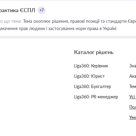
рактика ЄСПЛ
+7
о що тема:
Тема охоплює рішення, правові позиції та стандарти Євр
умачення прав людини і застосування норм права в Україні
Каталог рішень
Liga360: Керівник
Зн
Liga360: Юрист
Ак
Liga360: Бухгалтер
Тем
Liga360: PR-менеджер
Усі
Пол
Умо