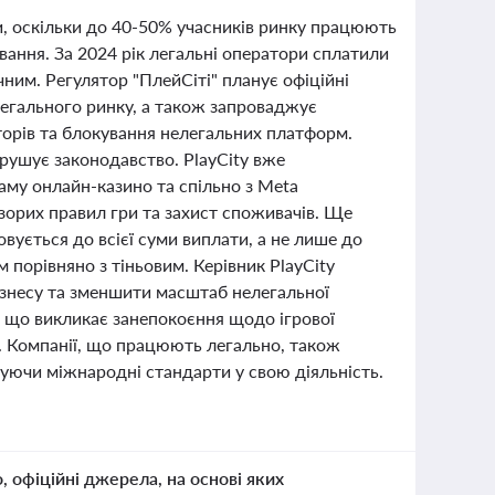
и, оскільки до 40-50% учасників ринку працюють
ання. За 2024 рік легальні оператори сплатили
ним. Регулятор "ПлейСіті" планує офіційні
легального ринку, а також запроваджує
орів та блокування нелегальних платформ.
рушує законодавство. PlayCity вже
аму онлайн-казино та спільно з Meta
озорих правил гри та захист споживачів. Ще
вується до всієї суми виплати, а не лише до
порівняно з тіньовим. Керівник PlayCity
знесу та зменшити масштаб нелегальної
х, що викликає занепокоєння щодо ігрової
н. Компанії, що працюють легально, також
руючи міжнародні стандарти у свою діяльність.
о, офіційні джерела, на основі яких