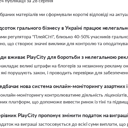
24 публікації за 28 серпня
ібраних матеріалів ми сформували короткі відповіді на актуал
дсоток грального бізнесу в Україні працює нелегальн
ами регулятора "ПлейСіті", близько 40-50% учасників гральног
но, що створює значні виклики для контролю та оподаткув
оди вживає PlayCity для боротьби з нелегальною рек
 накладає великі штрафи на блогерів за незаконну рекламу о
, які порушують закон, і проводить перевірки для забезпеч
дбачає нова система онлайн-моніторингу азартних іг
онлайн-моніторингу контролюватиме діяльність ліцензіатів,
них платформ, що допоможе вивести ринок із тіні та підвищ
рівник PlayCity пропонує змінити податок на виграш
одаток на виграші застосовується до всієї суми виплати, щ