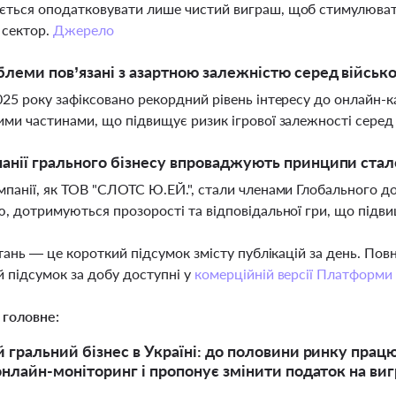
ться оподатковувати лише чистий виграш, щоб стимулювати
 сектор.
Джерело
блеми пов’язані з азартною залежністю серед військо
025 року зафіксовано рекордний рівень інтересу до онлайн-ка
ими частинами, що підвищує ризик ігрової залежності серед 
анії грального бізнесу впроваджують принципи стал
мпанії, як ТОВ "СЛОТС Ю.ЕЙ.", стали членами Глобального 
ю, дотримуються прозорості та відповідальної гри, що підвищ
тань — це короткий підсумок змісту публікацій за день. По
 підсумок за добу доступні у
комерційній версії Платформи
 головне:
 гральний бізнес в Україні: до половини ринку працює
онлайн-моніторинг і пропонує змінити податок на в