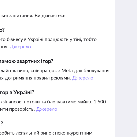
ьні запитання. Ви дізнаєтесь:
о?
о бізнесу в Україні працюють у тіні, тобто
ання.
Джерело
ламою азартних ігор?
нлайн-казино, співпрацює з Meta для блокування
ення дотримання правил реклами.
Джерело
ор в Україні?
 фінансові потоки та блокуватиме майже 1 500
ити прозорість.
Джерело
і?
о робить легальний ринок неконкурентним.