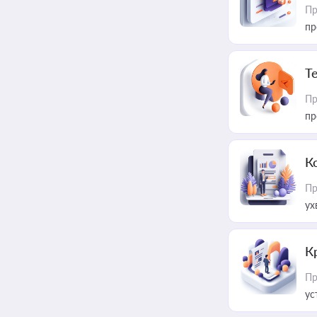
Пр
пр
T
Пр
пр
К
Пр
ух
К
Пр
ус