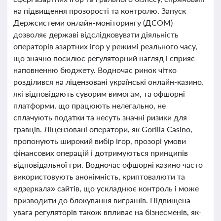
на підвищення прозорості та контролю. Запуск
Держсистеми онлайн-моніторингу (ДСОМ)
дозволяє державі відслідковувати діяльність
операторів азартних ігор у режимі реального часу,
що значно посилює регуляторний нагляд і сприяє
наповненню бюджету. Водночас ринок чітко
розділився на ліцензовані українські онлайн-казино,
які відповідають суворим вимогам, та офшорні
платформи, що працюють нелегально, не
сплачують податки та несуть значні ризики для
гравців. Ліцензовані оператори, як Gorilla Casino,
пропонують широкий вибір ігор, прозорі умови
фінансових операцій і дотримуються принципів
відповідальної гри. Водночас офшорні казино часто
використовують анонімність, криптовалюти та
«дзеркала» сайтів, що ускладнює контроль і може
призводити до блокування виграшів. Підвищена
увага регуляторів також впливає на бізнесменів, як-