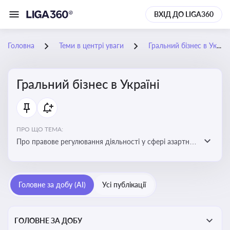
ВХІД ДО LIGA360
Головна
Теми в центрі уваги
Гральний бізнес в Україні
Гральний бізнес в Україні
ПРО ЩО ТЕМА:
Про правове регулювання діяльності у сфері азартних
ігор в Україні, що включає ліцензування,
оподаткування, моніторинг та обмеження доступу, та
реальні кейси
Головне за добу (AI)
Усі публікації
ГОЛОВНЕ ЗА ДОБУ