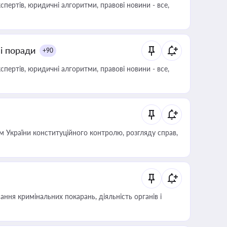
пертів, юридичні алгоритми, правові новини - все,
ні поради
+90
пертів, юридичні алгоритми, правові новини - все,
 України конституційного контролю, розгляду справ,
ння кримінальних покарань, діяльність органів і