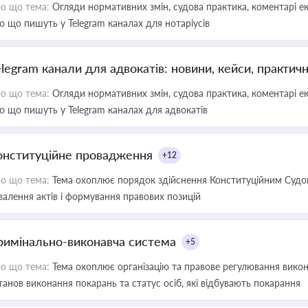
о що тема:
Огляди нормативних змін, судова практика, коментарі екс
о що пишуть у Telegram каналах для нотаріусів
elegram канали для адвокатів: новини, кейси, практич
о що тема:
Огляди нормативних змін, судова практика, коментарі екс
о що пишуть у Telegram каналах для адвокатів
онституційне провадження
+12
о що тема:
Тема охоплює порядок здійснення Конституційним Судом
валення актів і формування правових позицій
римінально-виконавча система
+5
о що тема:
Тема охоплює організацію та правове регулювання викона
танов виконання покарань та статус осіб, які відбувають покарання