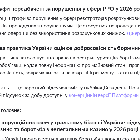
афи передбачені за порушення у сфері РРО у 2026 ро
оці штрафи за порушення у сфері реєстраторів розрахункови
ків, проведених з порушеннями. Це стосується непроведення
ня операцій без використання розрахункових книжок.
Джер
ва практика України оцінює добросовісність боржни
рактика наголошує, що право на реструктуризацію боргів м
обов’язки, надає повну інформацію про майновий стан і пра
овісність, зокрема витрати на азартні ігри, можуть стати п
тань — це короткий підсумок змісту публікацій за день. По
 підсумок за добу доступні у
комерційній версії Платформи
 головне:
 корупційних схем у гральному бізнесі України: під
зино та боротьба з нелегальними казино у 2026 році
і в Україні продовжується активна боротьба з корупцією та 