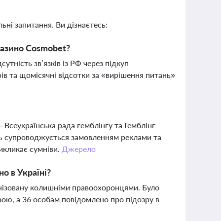
ьні запитання. Ви дізнаєтесь:
казино Cosmobet?
тність зв’язків із РФ через підкуп
рів та щомісячні відсотки за «вирішення питань»
 Всеукраїнська рада гемблінгу та Гемблінг
ість супроводжується замовленням реклами та
икликає сумніви.
Джерело
о в Україні?
анізовану колишніми правоохоронцями. Було
ою, а 36 особам повідомлено про підозру в