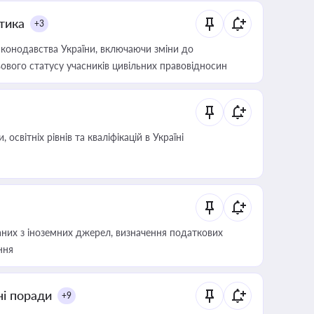
итика
+3
конодавства України, включаючи зміни до
ового статусу учасників цивільних правовідносин
світніх рівнів та кваліфікацій в Україні
аних з іноземних джерел, визначення податкових
ння
ні поради
+9