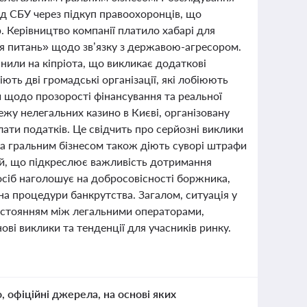
д СБУ через підкуп правоохоронців, що
р. Керівництво компанії платило хабарі для
ня питань» щодо зв’язку з державою-агресором.
нили на кіпріота, що викликає додаткові
ють дві громадські організації, які лобіюють
и щодо прозорості фінансування та реальної
жу нелегальних казино в Києві, організовану
ти податків. Це свідчить про серйозні виклики
за гральним бізнесом також діють суворі штрафи
ій, що підкреслює важливість дотримання
сіб наголошує на добросовісності боржника,
на процедури банкрутства. Загалом, ситуація у
тистоянням між легальними операторами,
і виклики та тенденції для учасників ринку.
о, офіційні джерела, на основі яких