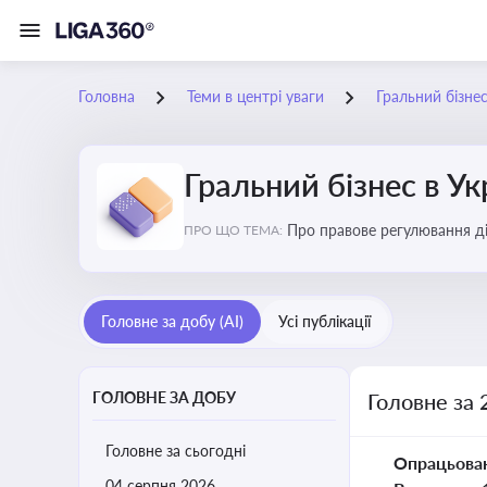
Головна
Теми в центрі уваги
Гральний бізнес
Гральний бізнес в Ук
Про правове регулювання ді
ПРО ЩО ТЕМА:
доступу, та реальні кейси
Головне за добу (AI)
Усі публікації
ГОЛОВНЕ ЗА ДОБУ
Головне за 
Головне за сьогодні
Опрацьова
04 серпня 2026