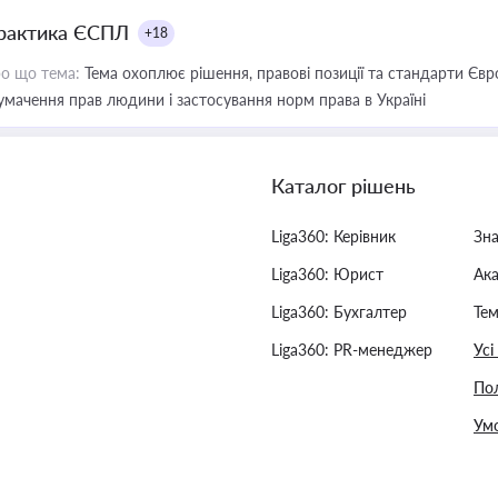
рактика ЄСПЛ
+18
о що тема:
Тема охоплює рішення, правові позиції та стандарти Євр
умачення прав людини і застосування норм права в Україні
Каталог рішень
Liga360: Керівник
Зн
Liga360: Юрист
Ак
Liga360: Бухгалтер
Тем
Liga360: PR-менеджер
Усі
Пол
Умо