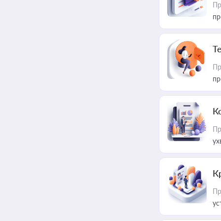
Пр
пр
T
Пр
пр
К
Пр
ух
К
Пр
ус