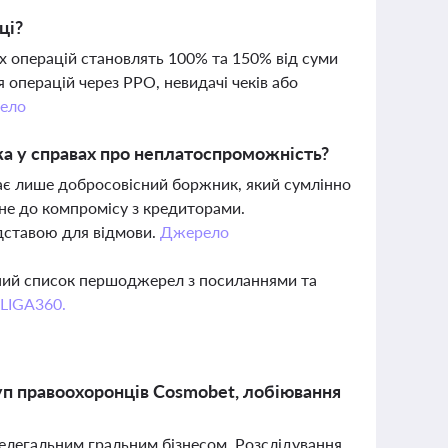
ці?
х операцій становлять 100% та 150% від суми
 операцій через РРО, невидачі чеків або
ело
ка у справах про неплатоспроможність?
ає лише добросовісний боржник, який сумлінно
гне до компромісу з кредиторами.
ідставою для відмови.
Джерело
вний список першоджерел з посиланнями та
 LIGA360.
куп правоохоронців Cosmobet, лобіювання
нелегальним гральним бізнесом. Розслідування