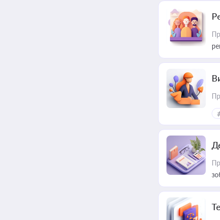
Р
Пр
ре
В
Пр
Д
Пр
зо
T