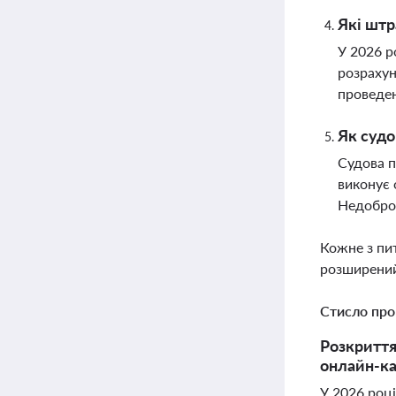
Які штр
У 2026 р
розрахун
проведен
Як судо
Судова п
виконує 
Недоброс
Кожне з пи
розширений
Стисло про
Розкриття
онлайн-ка
У 2026 роц