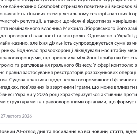
о онлайн-казино Cosmobet отримало позитивний висновок ві
о наявність тіньових схем у легальному секторі азартних іго
«чистої» репутації, а також щомісячні відсотки за «вирішен
иття номінального власника Михайла Зборовського його замі
о прозорості власності та контролю. Одночасно в Україні ді
лайн-казино, але їхня діяльність супроводжується сумнівам
я ринку. Водночас правоохоронці ліквідували масштабну мере
правоохоронцями, що приносила мільйонні прибутки без спла
нтролю та регулювання грального бізнесу. У сфері контролю 
ня правил застосування реєстраторів розрахункових операц
тва. Судова практика щодо неплатоспроможності фізичних о
ипадках, пов’язаних із азартними іграми, що може впливати 
бізнесі України у 2026 році характеризується активним про
ми структурами та правоохоронними органами, що формує нов
,
27 лютого 2026
Повний AI-огляд дня та посилання на всі новини, статті, віде