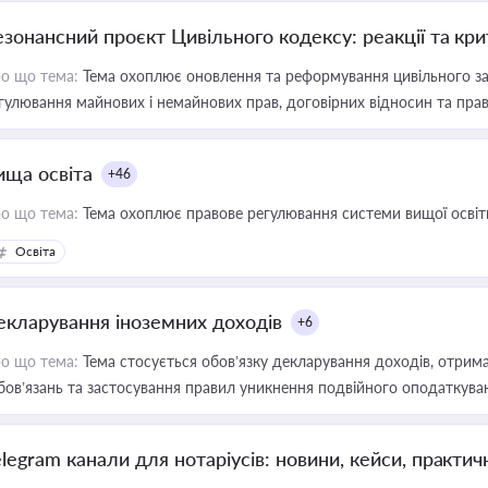
езонансний проєкт Цивільного кодексу: реакції та кр
о що тема:
Тема охоплює оновлення та реформування цивільного за
гулювання майнових і немайнових прав, договірних відносин та прав
ища освіта
+46
о що тема:
Тема охоплює правове регулювання системи вищої освіти, о
Освіта
екларування іноземних доходів
+6
о що тема:
Тема стосується обов’язку декларування доходів, отрим
бов’язань та застосування правил уникнення подвійного оподаткува
elegram канали для нотаріусів: новини, кейси, практич