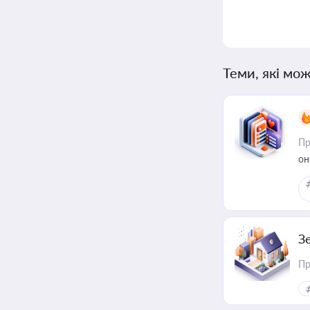
Теми, які мож
Пр
он
З
Пр