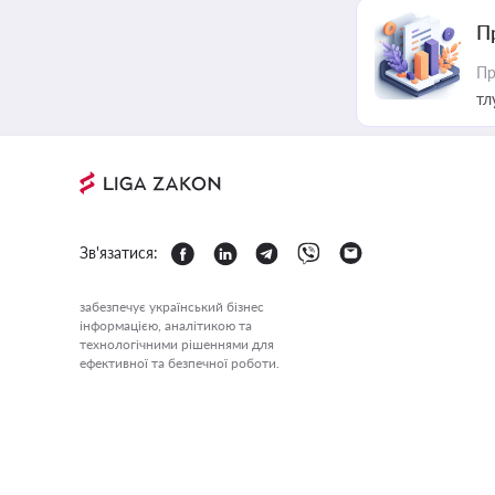
П
Пр
тл
Зв'язатися:
забезпечує український бізнес
інформацією, аналітикою та
технологічними рішеннями для
ефективної та безпечної роботи.