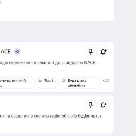
к
NACE
+2
идів економічної діяльності до стандартів NACE,
о-енергетичний
Торгівля
Будівельна
+10
кс
діяльність
я та введення в експлуатацію об’єктів будівництва