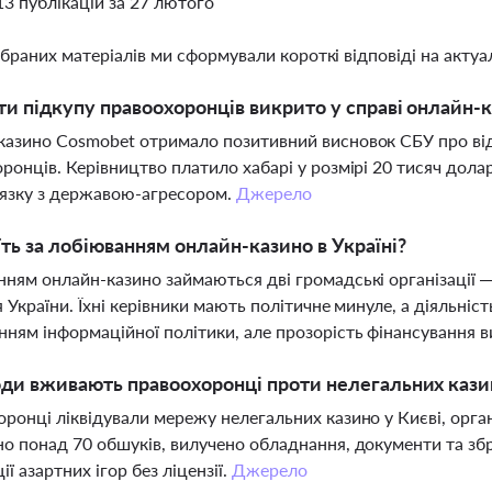
13 публікацій за 27 лютого
ібраних матеріалів ми сформували короткі відповіді на актуал
ти підкупу правоохоронців викрито у справі онлайн-
азино Cosmobet отримало позитивний висновок СБУ про відсу
ронців. Керівництво платило хабарі у розмірі 20 тисяч дола
’язку з державою-агресором.
Джерело
їть за лобіюванням онлайн-казино в Україні?
ням онлайн-казино займаються дві громадські організації —
я України. Їхні керівники мають політичне минуле, а діяльн
ням інформаційної політики, але прозорість фінансування в
оди вживають правоохоронці проти нелегальних казин
ронці ліквідували мережу нелегальних казино у Києві, орг
о понад 70 обшуків, вилучено обладнання, документи та збр
ії азартних ігор без ліцензії.
Джерело