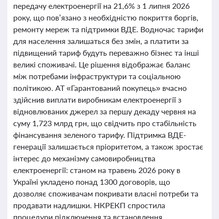
передачу електроенергії на 21,6% з 1 липня 2026
року, що пов’язано з необхідністю покриття боргів,
ремонту мереж та підтримки ВДЕ. Водночас тарифи
для населення залишаться без змін, а платити за
підвищений тариф будуть переважно бізнес та інші
великі споживачі. Це рішення відображає баланс
між потребами інфраструктури та соціальною
політикою. АТ «Гарантований покупець» вчасно
здійснив виплати виробникам електроенергії з
відновлюваних джерел за першу декаду червня на
суму 1,723 млрд грн, що свідчить про стабільність
фінансування зеленого тарифу. Підтримка ВДЕ-
генерації залишається пріоритетом, а також зростає
інтерес до механізму самовиробництва
електроенергії: станом на травень 2026 року в
Україні укладено понад 1300 договорів, що
дозволяє споживачам покривати власні потреби та
продавати надлишки. НКРЕКП спростила
процедури підключення та встановлення