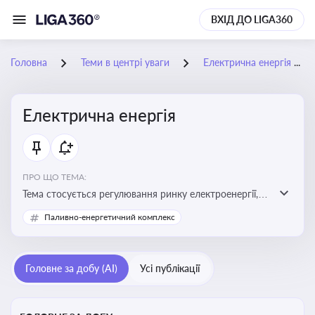
ВХІД ДО LIGA360
Головна
Теми в центрі уваги
Електрична енергія
Електрична енергія
ПРО ЩО ТЕМА:
Тема стосується регулювання ринку електроенергії,
включаючи її виробництво, постачання та фінансові
Паливно-енергетичний комплекс
стимули для відновлюваної енергетики
Головне за добу (AI)
Усі публікації