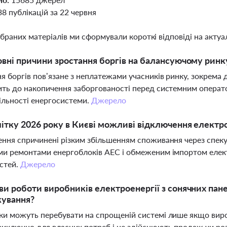
38 публікацій за 22 червня
ібраних матеріалів ми сформували короткі відповіді на актуал
овні причини зростання боргів на балансуючому ринку
я боргів пов’язане з неплатежами учасників ринку, зокрема
ть до накопичення заборгованості перед системним операто
ільності енергосистеми.
Джерело
ітку 2026 року в Києві можливі відключення електро
ння спричинені різким збільшенням споживання через спеку
и ремонтами енергоблоків АЕС і обмеженим імпортом елект
стей.
Джерело
ви роботи виробників електроенергії з сонячних пан
кування?
и можуть перебувати на спрощеній системі лише якщо вир
иключно для власних потреб і не здійснюють продаж чи роз