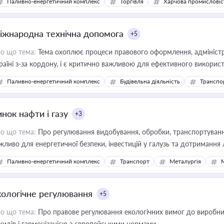
Паливно-енергетичний комплекс
Торгівля
Харчова промисловіс
іжнародна технічна допомога
+5
о що тема:
Тема охоплює процеси правового оформлення, адміністр
раїні з-за кордону, і є критично важливою для ефективного використ
фраструктурних проєктів
Паливно-енергетичний комплекс
Будівельна діяльність
Транспо
нок нафти і газу
+3
о що тема:
Про регулювання видобування, обробки, транспортування
жливо для енергетичної безпеки, інвестицій у галузь та дотримання 
Паливно-енергетичний комплекс
Транспорт
Металургія
кологічне регулювання
+5
о що тема:
Про правове регулювання екологічних вимог до виробни
кидів і гармонізацією з європейськими нормами