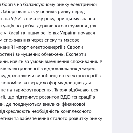
ня боргів на балансуючому ринку електричної
. Заборгованість учасників ринку перед
 на 9,5% з початку року, при цьому значна
ситуація потребує державного втручання для
у Києві та інших регіонах України почався
ям споживання через спеку та масове
жений імпорт електроенергії з Європи
остей і вимушених обмежень. Експерти
ини, навіть за умови зменшення споживання. У
ків електроенергії з відновлюваних джерел.
ку, дозволяючи виробництво електроенергії з
 економіки затвердило форму довідки для
ине на тарифоутворення. Також відбуваються
гії, що підтримує розвиток ВДЕ-генерації в
їни, де поєднуються виклики фінансової
и підкреслюють необхідність комплексного
етики та забезпечення сталого розвитку ринку