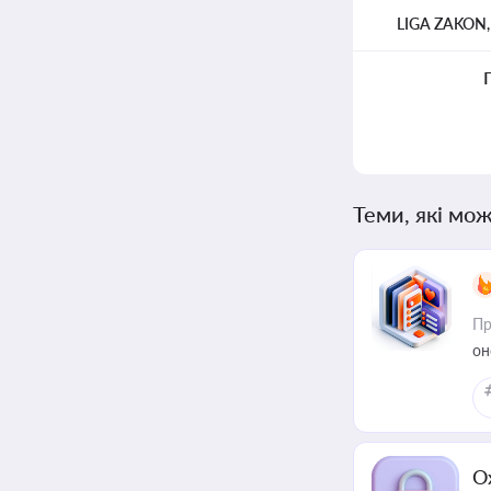
LIGA ZAKON
Теми, які мож
Пр
он
О