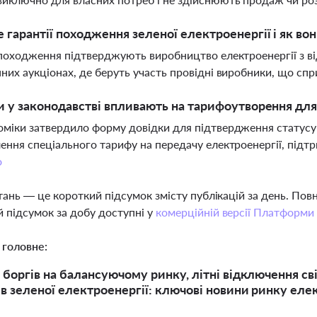
 гарантії походження зеленої електроенергії і як во
 походження підтверджують виробництво електроенергії з ві
них аукціонах, де беруть участь провідні виробники, що спр
и у законодавстві впливають на тарифоутворення для
міки затвердило форму довідки для підтвердження статусу 
ення спеціального тарифу на передачу електроенергії, підт
о
тань — це короткий підсумок змісту публікацій за день. По
 підсумок за добу доступні у
комерційній версії Платформи
 головне:
 боргів на балансуючому ринку, літні відключення сві
в зеленої електроенергії: ключові новини ринку елек