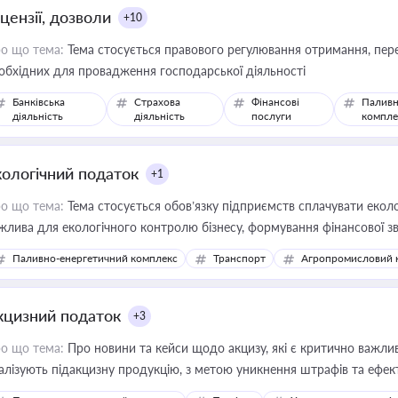
цензії, дозволи
+10
о що тема:
Тема стосується правового регулювання отримання, пере
обхідних для провадження господарської діяльності
Банківська
Страхова
Фінансові
Паливн
діяльність
діяльність
послуги
компле
кологічний податок
+1
о що тема:
Тема стосується обов’язку підприємств сплачувати еколо
жлива для екологічного контролю бізнесу, формування фінансової 
конодавства
Паливно-енергетичний комплекс
Транспорт
Агропромисловий 
кцизний податок
+3
о що тема:
Про новини та кейси щодо акцизу, які є критично важли
алізують підакцизну продукцію, з метою уникнення штрафів та ефек