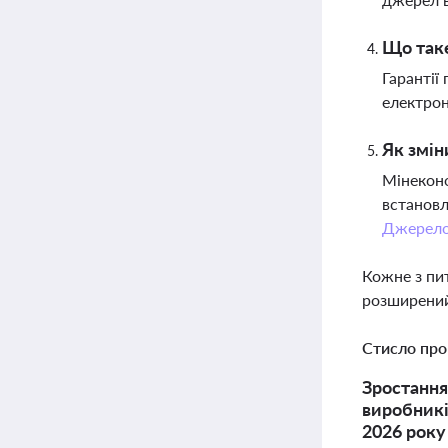
Що таке
Гарантії
електрон
Як змін
Мінеконо
встановл
Джерел
Кожне з пи
розширений
Стисло про
Зростання
виробникі
2026 року