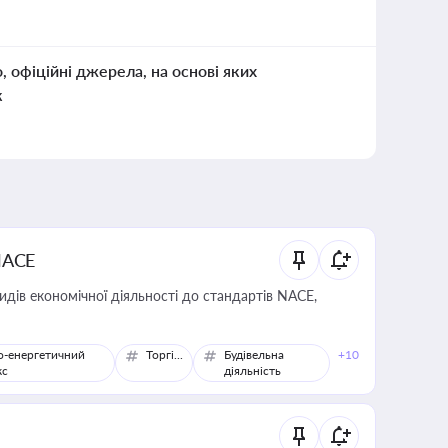
о, офіційні джерела, на основі яких
к
NACE
идів економічної діяльності до стандартів NACE,
о-енергетичний
Торгівля
Будівельна
+10
кс
діяльність