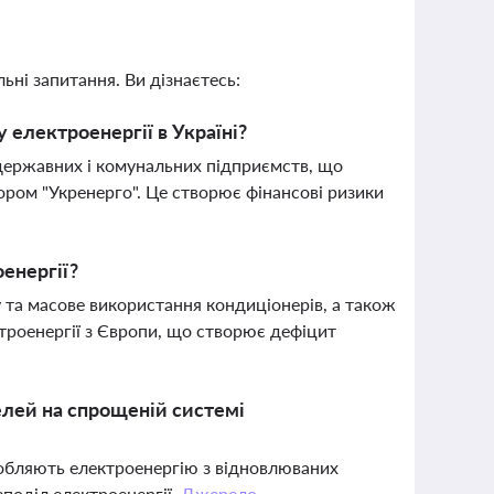
ьні запитання. Ви дізнаєтесь:
 електроенергії в Україні?
 державних і комунальних підприємств, що
ром "Укренерго". Це створює фінансові ризики
енергії?
 та масове використання кондиціонерів, а також
роенергії з Європи, що створює дефіцит
елей на спрощеній системі
обляють електроенергію з відновлюваних
поділ електроенергії.
Джерело