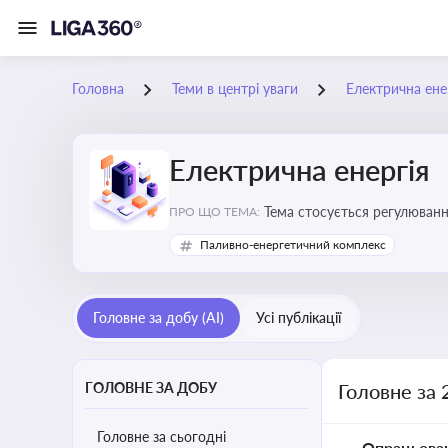
Головна
Теми в центрі уваги
Електрична ене
Електрична енергія
Тема стосується регулюванн
ПРО ЩО ТЕМА:
Паливно-енергетичний комплекс
Головне за добу (AI)
Усі публікації
ГОЛОВНЕ ЗА ДОБУ
Головне за 
Головне за сьогодні
Опрацьова