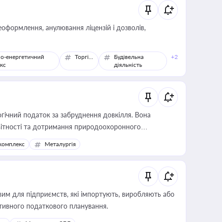
оформлення, анулювання ліцензій і дозволів,
о-енергетичний
Торгівля
Будівельна
+2
кс
діяльність
гічний податок за забруднення довкілля. Вона
звітності та дотримання природоохоронного
комплекс
Металургія
вим для підприємств, які імпортують, виробляють або
тивного податкового планування.