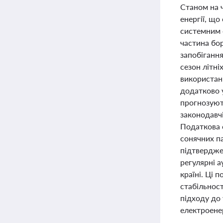
Станом на ч
енергії, що
системним 
частина бо
запобіганн
сезон літні
використан
додатково 
прогнозуют
законодавчі
Податкова 
сонячних п
підтвердже
регулярні а
країні. Ці 
стабільност
підходу до
електроенер