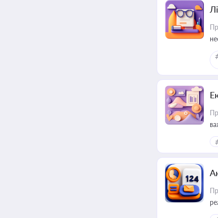
Лі
Пр
не
Е
Пр
ва
за
А
Пр
ре