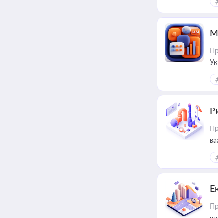
М
Пр
Ук
ін
Ри
Пр
ва
Е
Пр
ви