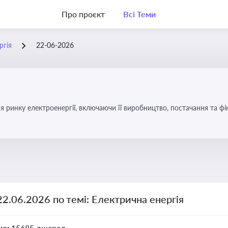
Про проєкт
Всі Теми
ргія
22-06-2026
я ринку електроенергії, включаючи її виробництво, постачання та ф
22.06.2026 по темі: Електрична енергія
но:
15685 джерел