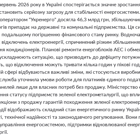
ервень 2026 року в Україні спостерігається значне зростан
 становить серйозну загрозу для стабільності енергосистеми
оператором "Укренерго" досягла 46,3 млрд грн, збільшуючись
ргів припадає на державні та комунальні підприємства. Ця 
я подальшому погіршенню фінансового стану ринку. Водночас 
х відключень електроенергії, спричинений різким збільшенн
ня кондиціонерів. Планові ремонти енергоблоків АЕС і обме
ускладнюють ситуацію, що призводить до дефіциту потужн
ь, що відключення можуть тривати кілька годин у пікові год
й сфері відбуваються важливі зміни, які стосуються виробни
служба уточнила умови роботи для платників єдиного подат
анелей лише для власних потреб без продажу. Міністерство
ння статусу підприємств зеленої електрометалургії, що впл
укціони з продажу гарантій походження зеленої електроенер
події відображають складний стан енергетичного ринку Укра
і, технічної надійності та законодавчого регулювання. Вон
 управління енергосистемою, підтримки відновлюваної енерг
гії.