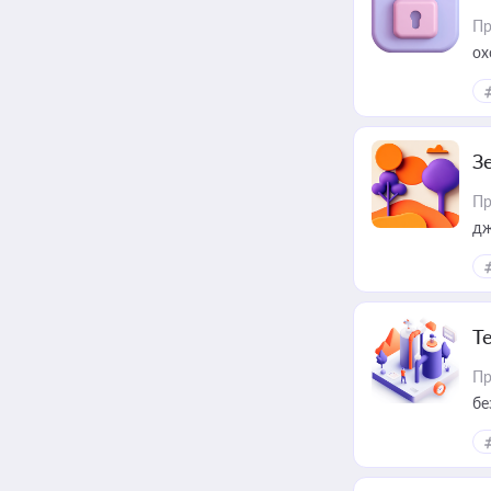
Пр
ох
З
Пр
дж
Т
Пр
бе