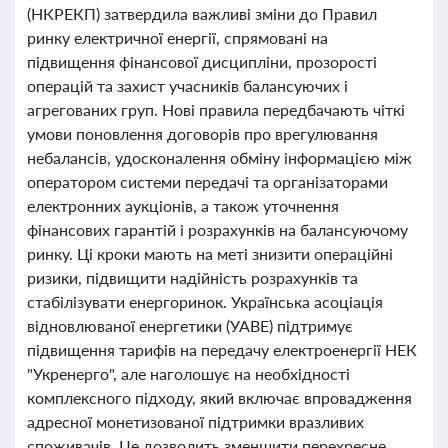
(НКРЕКП) затвердила важливі зміни до Правил
ринку електричної енергії, спрямовані на
підвищення фінансової дисципліни, прозорості
операцій та захист учасників балансуючих і
агрегованих груп. Нові правила передбачають чіткі
умови поновлення договорів про врегулювання
небалансів, удосконалення обміну інформацією між
оператором системи передачі та організаторами
електронних аукціонів, а також уточнення
фінансових гарантій і розрахунків на балансуючому
ринку. Ці кроки мають на меті знизити операційні
ризики, підвищити надійність розрахунків та
стабілізувати енергоринок. Українська асоціація
відновлюваної енергетики (УАВЕ) підтримує
підвищення тарифів на передачу електроенергії НЕК
"Укренерго", але наголошує на необхідності
комплексного підходу, який включає впровадження
адресної монетизованої підтримки вразливих
споживачів. Це дозволить зменшити перехресне