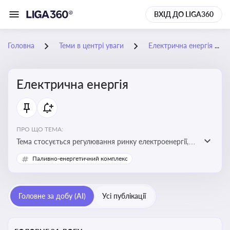
ВХІД ДО LIGA360
Головна
Теми в центрі уваги
Електрична енергія
Електрична енергія
ПРО ЩО ТЕМА:
Тема стосується регулювання ринку електроенергії,
включаючи її виробництво, постачання та фінансові
Паливно-енергетичний комплекс
стимули для відновлюваної енергетики
Головне за добу (AI)
Усі публікації