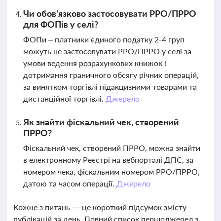
Чи обов'язково застосовувати РРО/ПРРО
для ФОПів у селі?
ФОПи – платники єдиного податку 2-4 груп
можуть не застосовувати РРО/ПРРО у селі за
умови ведення розрахункових книжок і
дотримання граничного обсягу річних операцій,
за винятком торгівлі підакцизними товарами та
дистанційної торгівлі.
Джерело
Як знайти фіскальний чек, створений
ПРРО?
Фіскальний чек, створений ПРРО, можна знайти
в електронному Реєстрі на вебпорталі ДПС, за
номером чека, фіскальним номером РРО/ПРРО,
датою та часом операції.
Джерело
Кожне з питань — це короткий підсумок змісту
публікацій за день. Повний список першоджерел з