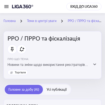
ВХІД ДО LIGA360
Головна
Теми в центрі уваги
РРО / ПРРО та фіскалізація
РРО / ПРРО та фіскалізація
ПРО ЩО ТЕМА:
Новини та зміни щодо використання реєстраторів
розрахункових операцій, аналіз законодавства про
Торгівля
РРО, позиції ДПС та судів щодо РРО
Головне за добу (AI)
Усі публікації