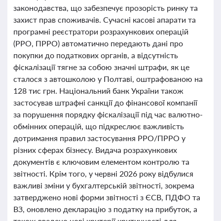
законодавства, що забезпечує прозорість ринку та
захист прав споживачів. Сучасні касові апарати та
програмні реєстратори розрахункових операцій
(РРО, ПРРО) автоматично передають дані про
покупки до податкових органів, а відсутність
фіскалізації тягне за собою значні штрафи, як це
сталося з автошколою у Полтаві, оштрафованою на
128 тис грн. Національний банк України також
застосував штрафні санкції до фінансової компанії
за порушення порядку фіскалізації під час валютно-
обмінних операцій, що підкреслює важливість
дотримання правил застосування РРО/ПРРО у
різних сферах бізнесу. Видача розрахункових
документів є ключовим елементом контролю та
звітності. Крім того, у червні 2026 року відбулися
важливі зміни у бухгалтерській звітності, зокрема
затверджено нові форми звітності з ЄСВ, ПДФО та
ВЗ, оновлено декларацію з податку на прибуток, а
також введено нові критерії критичності для