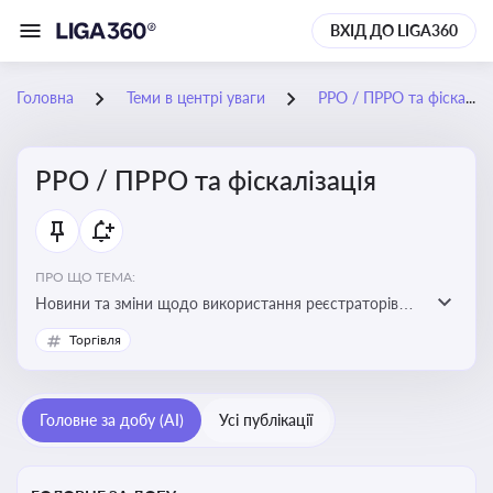
ВХІД ДО LIGA360
Головна
Теми в центрі уваги
РРО / ПРРО та фіскалізація
РРО / ПРРО та фіскалізація
ПРО ЩО ТЕМА:
Новини та зміни щодо використання реєстраторів
розрахункових операцій, аналіз законодавства про
Торгівля
РРО, позиції ДПС та судів щодо РРО
Головне за добу (AI)
Усі публікації