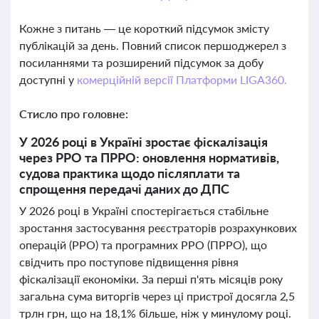
Кожне з питань — це короткий підсумок змісту
публікацій за день. Повний список першоджерел з
посиланнями та розширений підсумок за добу
доступні у
комерційній версії Платформи LIGA360.
Стисло про головне:
У 2026 році в Україні зростає фіскалізація
через РРО та ПРРО: оновлення нормативів,
судова практика щодо післяплати та
спрощення передачі даних до ДПС
У 2026 році в Україні спостерігається стабільне
зростання застосування реєстраторів розрахункових
операцій (РРО) та програмних РРО (ПРРО), що
свідчить про поступове підвищення рівня
фіскалізації економіки. За перші п'ять місяців року
загальна сума виторгів через ці пристрої досягла 2,5
трлн грн, що на 18,1% більше, ніж у минулому році.