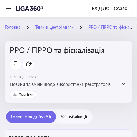
ВХІД ДО LIGA360
Головна
Теми в центрі уваги
РРО / ПРРО та фіскалізація
РРО / ПРРО та фіскалізація
ПРО ЩО ТЕМА:
Новини та зміни щодо використання реєстраторів
розрахункових операцій, аналіз законодавства про
Торгівля
РРО, позиції ДПС та судів щодо РРО
Головне за добу (AI)
Усі публікації