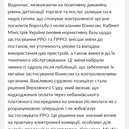
Водночас, незважаючи на позитивну динаміку,
рівень детінізації торгівлі та послуг залишається
недостатнім, що спонукає контролюючі органи
посилити боротьбу з нелегальним бізнесом. Кабінет
Міністрів України оновив нормативну базу щодо
застосування РРО та ПРРО, внісши зміни до
постанов, які уточнюють умови та випадки
використання цих пристроїв, а також вимоги до їх
технічного обслуговування. Ці зміни набрали
чинності одразу після публікації, що забезпечує їх
негайне застосування бізнесом та контролюючими
органами. Важливою судовою позицією стало
рішення Верховного Суду, який визнав, що
надходження оплати через небанківського
платіжного посередника на умовах післяплати не є
розрахунковою операцією і не зобов’язує
застосовувати РРО. Це рішення має значний вплив
на практику електронної комерції, особливо для
онлайн-продажів із післяплатою. Крім того, Мінфін