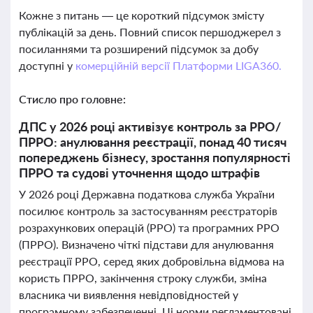
Кожне з питань — це короткий підсумок змісту
публікацій за день. Повний список першоджерел з
посиланнями та розширений підсумок за добу
доступні у
комерційній версії Платформи LIGA360.
Стисло про головне:
ДПС у 2026 році активізує контроль за РРО/
ПРРО: анулювання реєстрації, понад 40 тисяч
попереджень бізнесу, зростання популярності
ПРРО та судові уточнення щодо штрафів
У 2026 році Державна податкова служба України
посилює контроль за застосуванням реєстраторів
розрахункових операцій (РРО) та програмних РРО
(ПРРО). Визначено чіткі підстави для анулювання
реєстрації РРО, серед яких добровільна відмова на
користь ПРРО, закінчення строку служби, зміна
власника чи виявлення невідповідностей у
програмному забезпеченні. Ці норми регламентовані