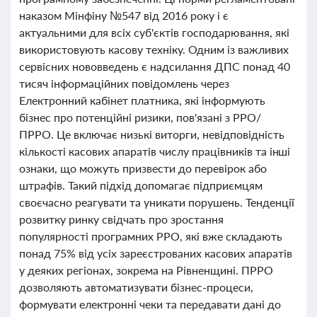
наказом Мінфіну №547 від 2016 року і є
актуальними для всіх суб'єктів господарювання, які
використовують касову техніку. Одним із важливих
сервісних нововведень є надсилання ДПС понад 40
тисяч інформаційних повідомлень через
Електронний кабінет платника, які інформують
бізнес про потенційні ризики, пов'язані з РРО/
ПРРО. Це включає низькі виторги, невідповідність
кількості касових апаратів числу працівників та інші
ознаки, що можуть призвести до перевірок або
штрафів. Такий підхід допомагає підприємцям
своєчасно реагувати та уникати порушень. Тенденції
розвитку ринку свідчать про зростання
популярності програмних РРО, які вже складають
понад 75% від усіх зареєстрованих касових апаратів
у деяких регіонах, зокрема на Рівненщині. ПРРО
дозволяють автоматизувати бізнес-процеси,
формувати електронні чеки та передавати дані до