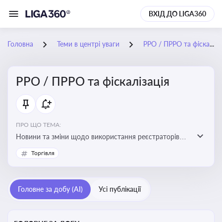
ВХІД ДО LIGA360
Головна
Теми в центрі уваги
РРО / ПРРО та фіскалізація
РРО / ПРРО та фіскалізація
ПРО ЩО ТЕМА:
Новини та зміни щодо використання реєстраторів
розрахункових операцій, аналіз законодавства про
Торгівля
РРО, позиції ДПС та судів щодо РРО
Головне за добу (AI)
Усі публікації