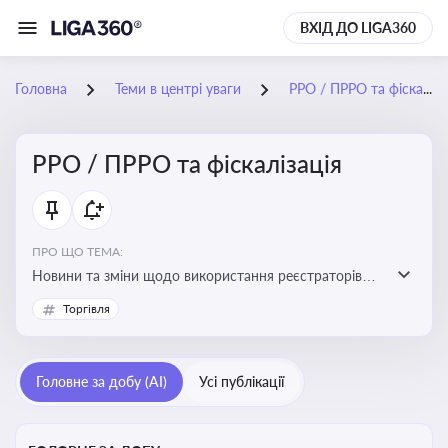
ВХІД ДО LIGA360
Головна
Теми в центрі уваги
РРО / ПРРО та фіскалізація
РРО / ПРРО та фіскалізація
ПРО ЩО ТЕМА:
Новини та зміни щодо використання реєстраторів
розрахункових операцій, аналіз законодавства про
Торгівля
РРО, позиції ДПС та судів щодо РРО
Головне за добу (AI)
Усі публікації