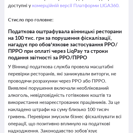
доступні у
комерційній версії Платформи LIGA360.
Стисло про головне:
Податкова оштрафувала вінницькі ресторани
на 100 тис. грн за порушення фіскалізації,
нагадує про обов’язкове застосування РРО/
ПРРО при оплаті через LiqPay та строки
подання звітності за РРО/ПРРО
У Вінниці податкова служба провела масштабні
перевірки ресторанів, які занижували виторги, не
проводячи розрахунки через РРО або ПРРО.
Виявлені порушення включали необлікований
алкоголь, невідповідність готівкових коштів та
використання незареєстрованих працівників. За це
накладено штрафи на суму близько 100 тисяч
гривень. Перевірки змусили бізнес фіскалізувати всі
операції, що позитивно вплинуло на податкові
надходження. Законодавство зобов’язує