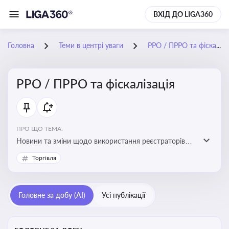
ВХІД ДО LIGA360
Головна
Теми в центрі уваги
РРО / ПРРО та фіскалізація
РРО / ПРРО та фіскалізація
ПРО ЩО ТЕМА:
Новини та зміни щодо використання реєстраторів
розрахункових операцій, аналіз законодавства про
Торгівля
РРО, позиції ДПС та судів щодо РРО
Головне за добу (AI)
Усі публікації