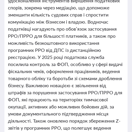
удосконалення інструментів вирішення податкових
спорів, зокрема через медіацію, що допоможе
зменшити кількість судових справ і спростити
комунікацію між бізнесом і владою. Водночас
податківці нагадують про обов’язок застосування
РРО/ПРРО для більшості платників, а також про
можливість безкоштовного використання
програмних РРО від ДПС із дистанційною
реєстрацією. У 2025 році податкова служба
посилила контроль за ФОП, особливо у сфері видачі
фіскальних чеків, оформлення працівників, ведення
товарного обліку та боротьби зі схемами дроблення
бізнесу. Важливою новацією є звільнення від
штрафів за порушення застосування РРО/ПРРО для
ФОП, які працюють на територіях тимчасової
окупації, активних або можливих бойових дій, за
умови документального підтвердження місця
діяльності. Також оновлено порядок збереження Z-
звітів у програмних РРО, що полегшує ведення