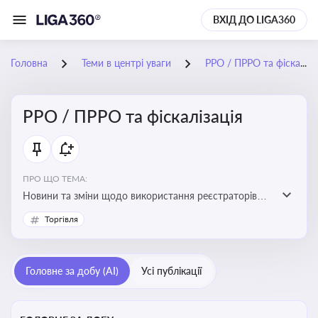
ВХІД ДО LIGA360
Головна
Теми в центрі уваги
РРО / ПРРО та фіскалізація
РРО / ПРРО та фіскалізація
ПРО ЩО ТЕМА:
Новини та зміни щодо використання реєстраторів
розрахункових операцій, аналіз законодавства про
Торгівля
РРО, позиції ДПС та судів щодо РРО
Головне за добу (AI)
Усі публікації