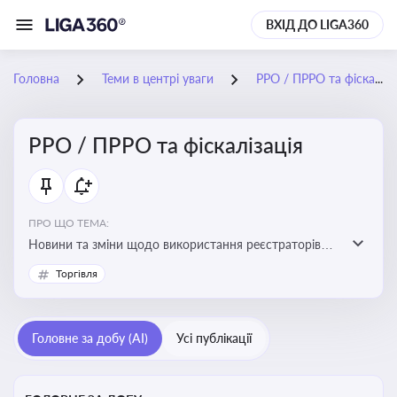
ВХІД ДО LIGA360
Головна
Теми в центрі уваги
РРО / ПРРО та фіскалізація
РРО / ПРРО та фіскалізація
ПРО ЩО ТЕМА:
Новини та зміни щодо використання реєстраторів
розрахункових операцій, аналіз законодавства про
Торгівля
РРО, позиції ДПС та судів щодо РРО
Головне за добу (AI)
Усі публікації