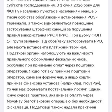
суб'єктів господарювання. З 1 січня 2026 року для
ФОП у населених пунктах з населенням менше 5
тисяч осіб стає обов’язковим встановлення POS-
терміналів, а також відновлюється повноцінне
застосування штрафних санкцій за порушення
правил використання РРО/ПРРО. При цьому ФОП
1-ї групи звільнені від обов’язку застосовувати РРО,
але мають встановити платіжний термінал.
Податкові органи наголошують на важливості
правильного оформлення фіскальних чеків,
особливо при прийманні оплат через поштових
операторів. Якщо готівку приймає поштовий
оператор, саме він формує чек, а якщо кошти
приймає фінансова установа (наприклад, NovaPay),
то чек має формувати постачальник послуг. Однак
існує судова практика, яка визнає оплату через
NovaPay безготівковою операцією без необхідності
фіскалізації. Податківці також надали практичні