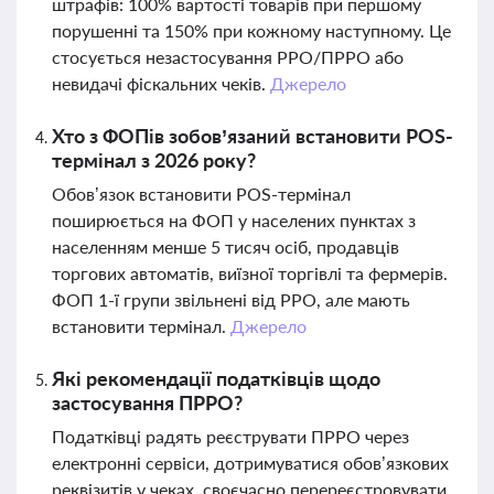
штрафів: 100% вартості товарів при першому
порушенні та 150% при кожному наступному. Це
стосується незастосування РРО/ПРРО або
невидачі фіскальних чеків.
Джерело
Хто з ФОПів зобов’язаний встановити POS-
термінал з 2026 року?
Обов’язок встановити POS-термінал
поширюється на ФОП у населених пунктах з
населенням менше 5 тисяч осіб, продавців
торгових автоматів, виїзної торгівлі та фермерів.
ФОП 1-ї групи звільнені від РРО, але мають
встановити термінал.
Джерело
Які рекомендації податківців щодо
застосування ПРРО?
Податківці радять реєструвати ПРРО через
електронні сервіси, дотримуватися обов’язкових
реквізитів у чеках, своєчасно перереєстровувати