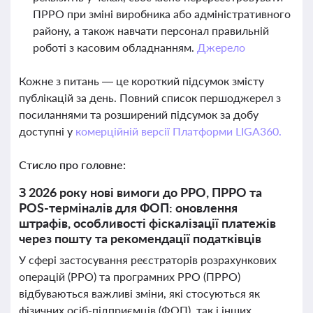
ПРРО при зміні виробника або адміністративного
району, а також навчати персонал правильній
роботі з касовим обладнанням.
Джерело
Кожне з питань — це короткий підсумок змісту
публікацій за день. Повний список першоджерел з
посиланнями та розширений підсумок за добу
доступні у
комерційній версії Платформи LIGA360.
Стисло про головне:
З 2026 року нові вимоги до РРО, ПРРО та
POS-терміналів для ФОП: оновлення
штрафів, особливості фіскалізації платежів
через пошту та рекомендації податківців
У сфері застосування реєстраторів розрахункових
операцій (РРО) та програмних РРО (ПРРО)
відбуваються важливі зміни, які стосуються як
фізичних осіб-підприємців (ФОП), так і інших