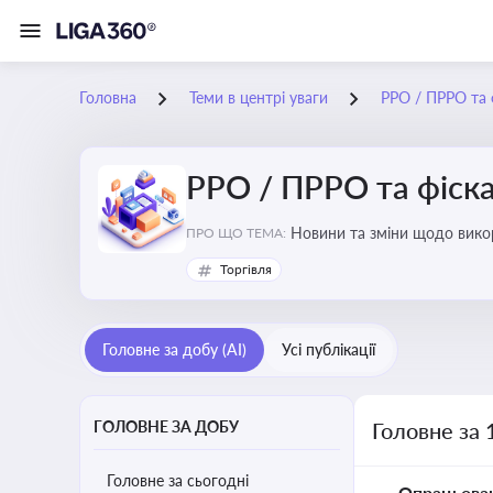
Головна
Теми в центрі уваги
РРО / ПРРО та ф
РРО / ПРРО та фіска
ПРО ЩО ТЕМА:
Торгівля
Головне за добу (AI)
Усі публікації
ГОЛОВНЕ ЗА ДОБУ
Головне за 
Головне за сьогодні
Опрацьова