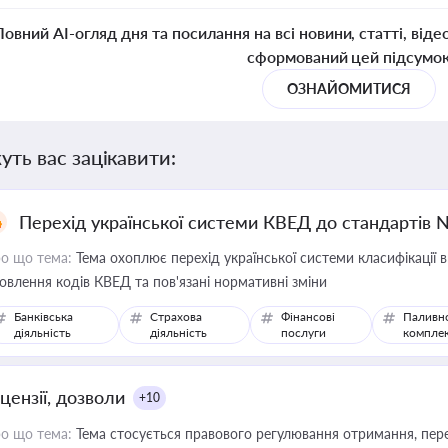
Повний AI-огляд дня та посилання на всі новини, статті, віде
сформований цей підсумо
ОЗНАЙОМИТИСЯ
уть вас зацікавити:
Перехід української системи КВЕД до стандартів 
о що тема:
Тема охоплює перехід української системи класифікації в
овлення кодів КВЕД та пов'язані нормативні зміни
Банківська
Страхова
Фінансові
Паливн
діяльність
діяльність
послуги
компле
цензії, дозволи
+10
о що тема:
Тема стосується правового регулювання отримання, пере