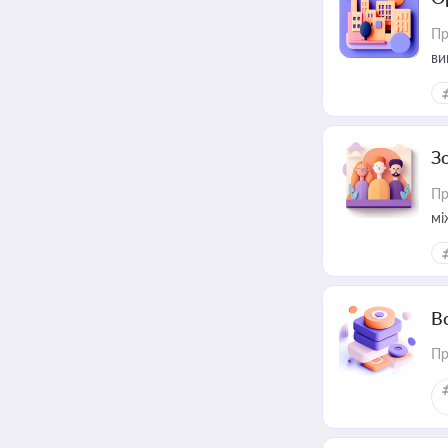
Пр
ви
З
Пр
мі
В
Пр