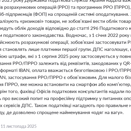
ів розрахункових операцій (РРО) та програмних РРО (ПРРО), 
іб-підприємців (ФОП) на спрощеній системі оподаткування. 
алізують «ризикові» товари, не зобов’язані вести облік това
едуть облік доходів відповідно до статті 296 Податкового к
податкового законодавства. Водночас, з 1 січня 2022 року 
дійснюють розрахункові операції, зобов’язані застосовувати 
 становлять лише платники першої групи. ДПС наголошує
бою штрафи, які з 1 серпня 2025 року застосовуються у пов
вання РРО/ПРРО залежить від реквізитів, закодованих у QR-к
у форматі IBAN, оплата вважається безготівковою і РРО/ПРРО
AN, застосування РРО/ПРРО є обов’язковим. Для малого б
ня ПРРО, яке можна встановити на смартфон або комп’ютер
рім того, фахівці Офісів податкових консультантів надали п
ь про високий попит на професійну підтримку у питаннях о
х сервісів ДПС. Також податківці нагадують про правильне 
ду, де дозволено спрощене найменування «одяг на вагу».
,
11 листопада 2025