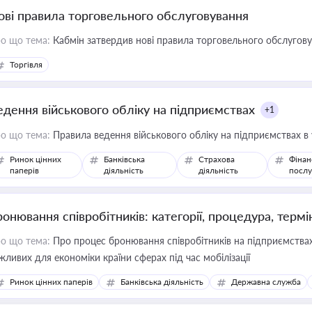
ові правила торговельного обслуговування
о що тема:
Кабмін затвердив нові правила торговельного обслугов
Торгівля
едення військового обліку на підприємствах
+1
о що тема:
Правила ведення військового обліку на підприємствах в
Ринок цінних
Банківська
Страхова
Фінан
паперів
діяльність
діяльність
послу
ронювання співробітників: категорії, процедура, термі
о що тема:
Про процес бронювання співробітників на підприємствах,
жливих для економіки країни сферах під час мобілізації
Ринок цінних паперів
Банківська діяльність
Державна служба