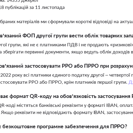
18 публікацій за 11 листопада
ібраних матеріалів ми сформували короткі відповіді на актуал
в’язаний ФОП другої групи вести облік товарних зап
ої групи, які не є платниками ПДВ і не продають «ризикові»
та зберігати первинні документи, якщо ведуть облік доходів 
ов’язаний застосовувати РРО або ПРРО при розрахун
я 2022 року всі платники єдиного податку другої – четвертої 
стосовувати РРО або ПРРО, крім платників першої групи.
Д
ває формат QR-коду на обов’язковість застосуванн
R-коді містяться банківські реквізити у форматі IBAN, опл
. Якщо реквізити не відповідають формату IBAN, застосува
є безкоштовне програмне забезпечення для ПРРО?