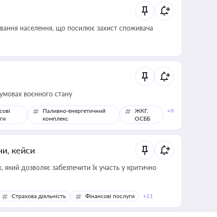
ування населення, що посилює захист споживача
 умовах воєнного стану
сові
Паливно-енергетичний
ЖКГ,
+9
ги
комплекс
ОСББ
ни, кейси
 який дозволяє забезпечити їх участь у критично
Страхова діяльність
Фінансові послуги
+11