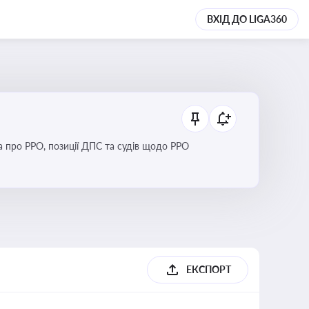
ВХІД ДО LIGA360
Новини та зміни щодо використання реєстраторів розрахункових операцій, аналіз законодавства про РРО, позиції ДПС та судів щодо РРО
ЕКСПОРТ