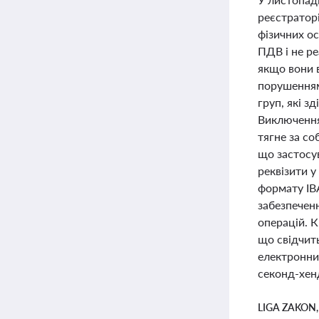
реєстратор
фізичних ос
ПДВ і не ре
якщо вони в
порушенням 
груп, які з
Виключення
тягне за со
що застосу
реквізити 
формату IB
забезпечен
операцій. К
що свідчит
електронни
секонд-хен
LIGA ZAKON