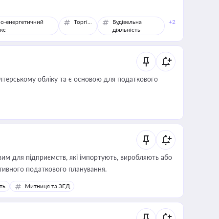
о-енергетичний
Торгівля
Будівельна
+2
кс
діяльність
алтерському обліку та є основою для податкового
вим для підприємств, які імпортують, виробляють або
тивного податкового планування.
ть
Митниця та ЗЕД