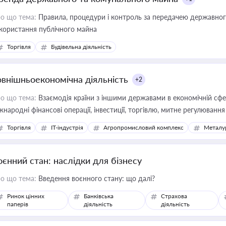
о що тема:
Правила, процедури і контроль за передачею державног
користання публічного майна
Торгівля
Будівельна діяльність
овнішньоекономічна діяльність
+2
о що тема:
Взаємодія країни з іншими державами в економічній сфері
жнародні фінансові операції, інвестиції, торгівлю, митне регулювання
Торгівля
IT-індустрія
Агропромисловий комплекс
Металу
оєнний стан: наслідки для бізнесу
о що тема:
Введення воєнного стану: що далі?
Ринок цінних
Банківська
Страхова
паперів
діяльність
діяльність