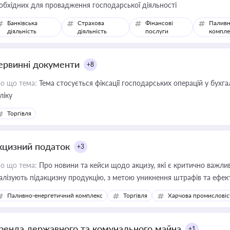
обхідних для провадження господарської діяльності
Банківська
Страхова
Фінансові
Паливн
діяльність
діяльність
послуги
компле
ервинні документи
+8
о що тема:
Тема стосується фіксації господарських операцій у бухг
ліку
Торгівля
кцизний податок
+3
о що тема:
Про новини та кейси щодо акцизу, які є критично важли
алізують підакцизну продукцію, з метою уникнення штрафів та ефек
Паливно-енергетичний комплекс
Торгівля
Харчова промисловіс
ренда державного та комунального майна
+1