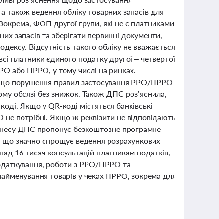
а також ведення обліку товарних запасів для
Зокрема, ФОП другої групи, які не є платниками
рних запасів та зберігати первинні документи,
одексу. Відсутність такого обліку не вважається
всі платники єдиного податку другої – четвертої
РРО або ПРРО, у тому числі на ринках.
, що порушення правил застосування РРО/ПРРО
ному обсязі без знижок. Також ДПС роз’яснила,
оді. Якщо у QR-коді містяться банківські
 не потрібні. Якщо ж реквізити не відповідають
ізнесу ДПС пропонує безкоштовне програмне
, що значно спрощує ведення розрахункових
онад 16 тисяч консультацій платникам податків,
податкування, роботи з РРО/ПРРО та
найменування товарів у чеках ПРРО, зокрема для