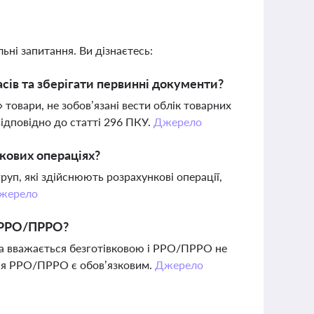
ьні запитання. Ви дізнаєтесь:
асів та зберігати первинні документи?
 товари, не зобов’язані вести облік товарних
відповідно до статті 296 ПКУ.
Джерело
кових операціях?
груп, які здійснюють розрахункові операції,
жерело
я РРО/ПРРО?
ата вважається безготівковою і РРО/ПРРО не
ння РРО/ПРРО є обов’язковим.
Джерело