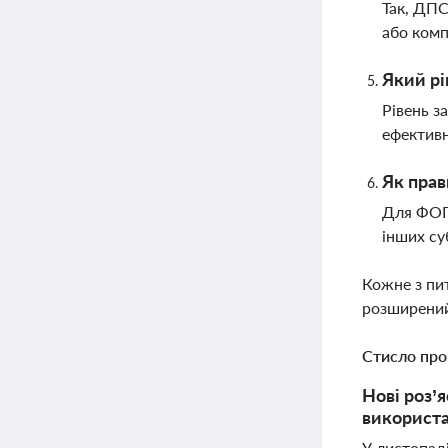
Так, ДПС
або комп
Який рі
Рівень з
ефективн
Як прав
Для ФОП 
інших су
Кожне з пи
розширений
Стисло про
Нові роз’
використа
У листопад