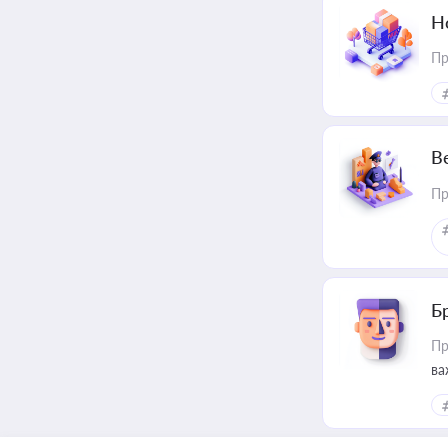
Н
Пр
В
Пр
Б
Пр
ва