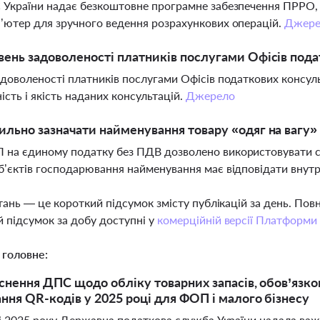
 України надає безкоштовне програмне забезпечення ПРРО,
’ютер для зручного ведення розрахункових операцій.
Джере
вень задоволеності платників послугами Офісів пода
адоволеності платників послугами Офісів податкових консул
ість і якість наданих консультацій.
Джерело
ильно зазначати найменування товару «одяг на вагу
на єдиному податку без ПДВ дозволено використовувати с
б’єктів господарювання найменування має відповідати внут
тань — це короткий підсумок змісту публікацій за день. По
 підсумок за добу доступні у
комерційній версії Платформи
 головне:
яснення ДПС щодо обліку товарних запасів, обов’язк
ння QR-кодів у 2025 році для ФОП і малого бізнесу
і 2025 року Державна податкова служба України надала важ