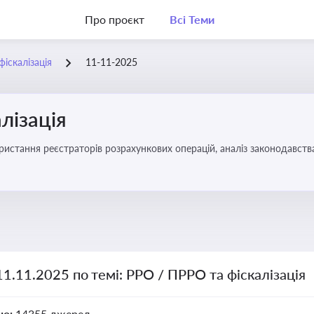
Про проєкт
Всі Теми
іскалізація
11-11-2025
лізація
11.11.2025 по темі: РРО / ПРРО та фіскалізація
но:
14355 джерел