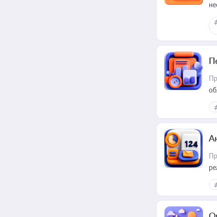
не
П
Пр
об
А
Пр
ре
О