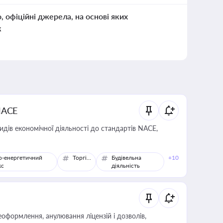
о, офіційні джерела, на основі яких
к
NACE
идів економічної діяльності до стандартів NACE,
о-енергетичний
Торгівля
Будівельна
+10
кс
діяльність
оформлення, анулювання ліцензій і дозволів,