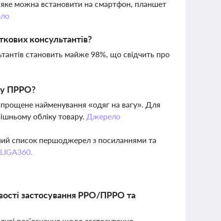
 яке можна встановити на смартфон, планшет
ло
ткових консультантів?
ьтантів становить майже 98%, що свідчить про
» у ПРРО?
прощене найменування «одяг на вагу». Для
рішньому обліку товару.
Джерело
вний список першоджерел з посиланнями та
 LIGA360.
овості застосування РРО/ПРРО та
ливі роз’яснення щодо застосування