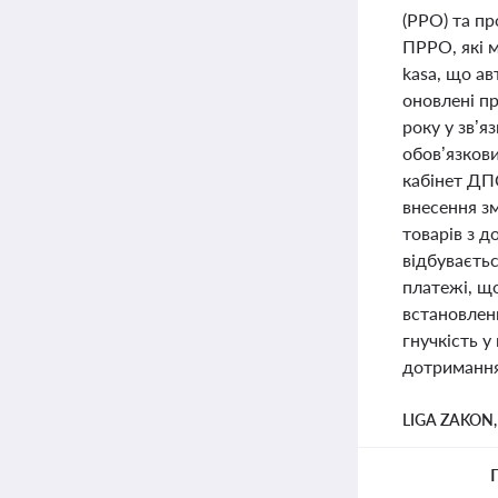
(РРО) та п
ПРРО, які м
kasa, що а
оновлені пр
року у зв’
обов’язкови
кабінет ДП
внесення з
товарів з 
відбуваєтьс
платежі, щ
встановлен
гнучкість у
дотриманням
LIGA ZAKON