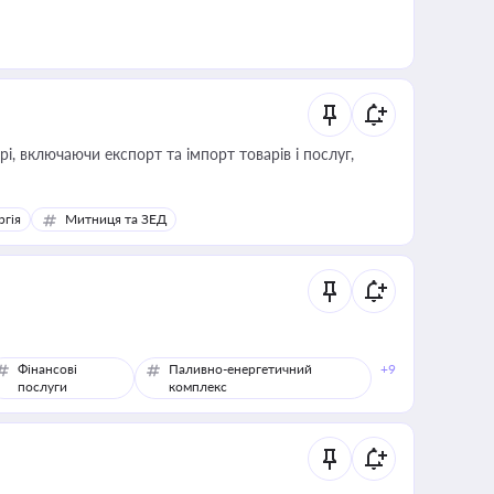
, включаючи експорт та імпорт товарів і послуг,
ргія
Митниця та ЗЕД
Фінансові
Паливно-енергетичний
+9
послуги
комплекс