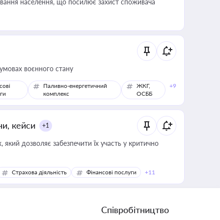
ування населення, що посилює захист споживача
 умовах воєнного стану
сові
Паливно-енергетичний
ЖКГ,
+9
ги
комплекс
ОСББ
ни, кейси
+1
 який дозволяє забезпечити їх участь у критично
Страхова діяльність
Фінансові послуги
+11
Співробітництво