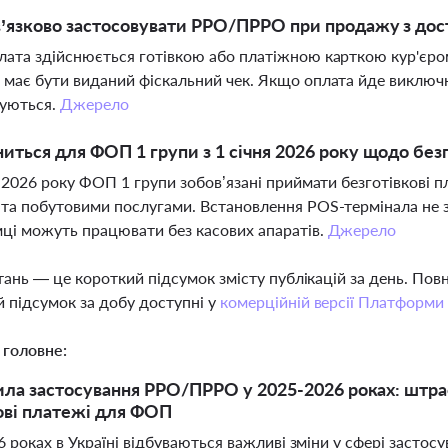
’язково застосовувати РРО/ПРРО при продажу з дос
ата здійснюється готівкою або платіжною карткою кур'єро
 має бути виданий фіскальний чек. Якщо оплата йде виклю
вуються.
Джерело
иться для ФОП 1 групи з 1 січня 2026 року щодо без
я 2026 року ФОП 1 групи зобов’язані приймати безготівкові п
та побутовими послугами. Встановлення POS-термінала не 
ці можуть працювати без касових апаратів.
Джерело
тань — це короткий підсумок змісту публікацій за день. По
 підсумок за добу доступні у
комерційній версії Платформи
 головне:
ила застосування РРО/ПРРО у 2025-2026 роках: штраф
ові платежі для ФОП
 роках в Україні відбуваються важливі зміни у сфері застос