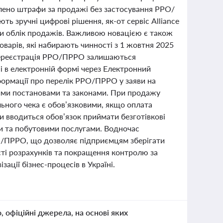
влено штрафи за продажі без застосування РРО/
ь зручні цифрові рішення, як-от сервіс Alliance
ти облік продажів. Важливою новацією є також
оварів, які набирають чинності з 1 жовтня 2025
перереєстрація РРО/ПРРО залишаються
 і в електронній формі через Електронний
формації про перелік РРО/ПРРО у заяви на
вими постановами та законами. При продажу
ьного чека є обов’язковими, якщо оплата
и вводиться обов’язок приймати безготівкові
ми та побутовими послугами. Водночас
О/ПРРО, що дозволяє підприємцям зберігати
ості розрахунків та покращення контролю за
ції бізнес-процесів в Україні.
о, офіційні джерела, на основі яких