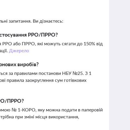
ьні запитання. Ви дізнаєтесь:
застосування РРО/ПРРО?
я РРО або ПРРО, які можуть сягати до 150% від
ції.
Джерело
юнових виробів?
ться за правилами постанови НБУ №25. З 1
ові правила заокруглення сум готівкових
 РРО/ПРРО?
ормою № 1-КОРО, яку можна подати в паперовій
трібна при зміні місця використання,