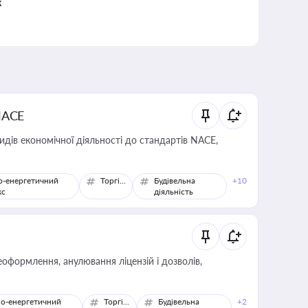
к
NACE
идів економічної діяльності до стандартів NACE,
о-енергетичний
Торгівля
Будівельна
+10
кс
діяльність
оформлення, анулювання ліцензій і дозволів,
о-енергетичний
Торгівля
Будівельна
+2