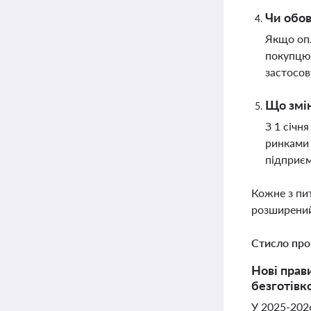
Чи обов
Якщо опл
покупцю
застосо
Що змін
З 1 січн
ринками 
підприєм
Кожне з пи
розширений
Стисло про
Нові прав
безготівк
У 2025-2026