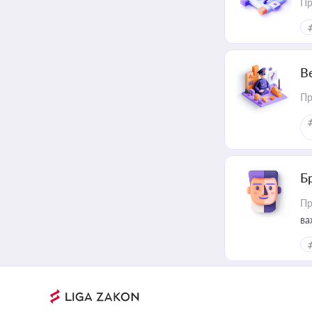
Пр
В
Пр
Б
Пр
ва