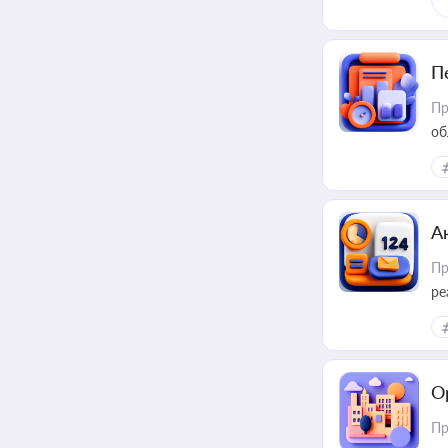
П
Пр
об
А
Пр
ре
О
Пр