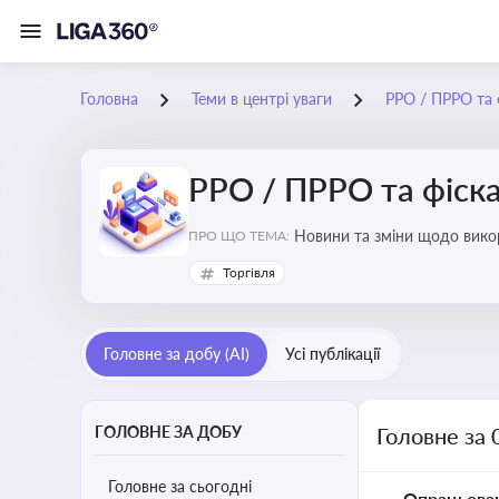
Головна
Теми в центрі уваги
РРО / ПРРО та ф
РРО / ПРРО та фіска
ПРО ЩО ТЕМА:
Торгівля
Головне за добу (AI)
Усі публікації
ГОЛОВНЕ ЗА ДОБУ
Головне за 
Головне за сьогодні
Опрацьова