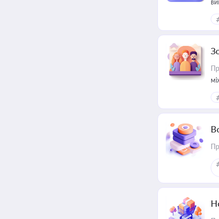
ви
З
Пр
мі
В
Пр
Н