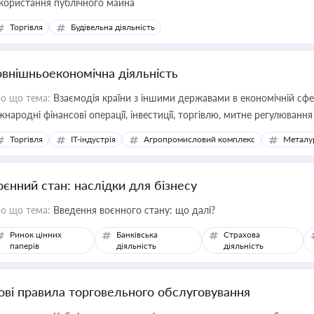
користання публічного майна
Торгівля
Будівельна діяльність
овнішньоекономічна діяльність
о що тема:
Взаємодія країни з іншими державами в економічній сфері
жнародні фінансові операції, інвестиції, торгівлю, митне регулювання
Торгівля
IT-індустрія
Агропромисловий комплекс
Металу
оєнний стан: наслідки для бізнесу
о що тема:
Введення воєнного стану: що далі?
Ринок цінних
Банківська
Страхова
паперів
діяльність
діяльність
ові правила торговельного обслуговування