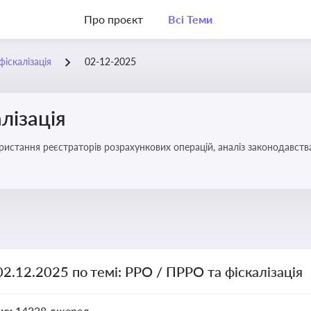
Про проєкт
Всі Теми
іскалізація
02-12-2025
лізація
02.12.2025 по темі: РРО / ПРРО та фіскалізація
но:
14338 джерел