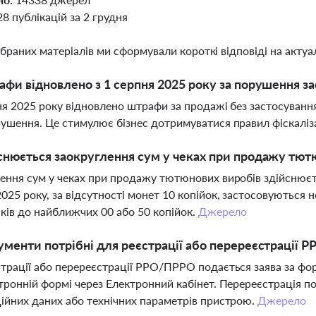
28 публікацій за 2 грудня
ібраних матеріалів ми сформували короткі відповіді на актуал
афи відновлено з 1 серпня 2025 року за порушення 
ня 2025 року відновлено штрафи за продажі без застосуванн
ушення. Це стимулює бізнес дотримуватися правил фіскаліза
снюється заокруглення сум у чеках при продажу тют
ення сум у чеках при продажу тютюнових виробів здійснює
025 року, за відсутності монет 10 копійок, застосовуються н
ків до найближчих 00 або 50 копійок.
Джерело
ументи потрібні для реєстрації або перереєстрації
трації або перереєстрації РРО/ПРРО подається заява за ф
тронній формі через Електронний кабінет. Перереєстрація по
ійних даних або технічних параметрів пристрою.
Джерело