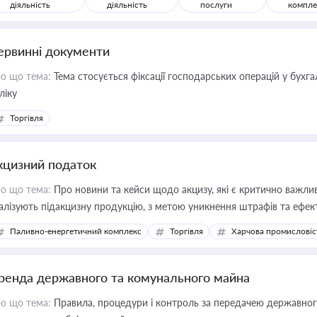
діяльність
діяльність
послуги
компле
ервинні документи
о що тема:
Тема стосується фіксації господарських операцій у бухг
ліку
Торгівля
кцизний податок
о що тема:
Про новини та кейси щодо акцизу, які є критично важли
алізують підакцизну продукцію, з метою уникнення штрафів та ефек
Паливно-енергетичний комплекс
Торгівля
Харчова промисловіс
ренда державного та комунального майна
о що тема:
Правила, процедури і контроль за передачею державног