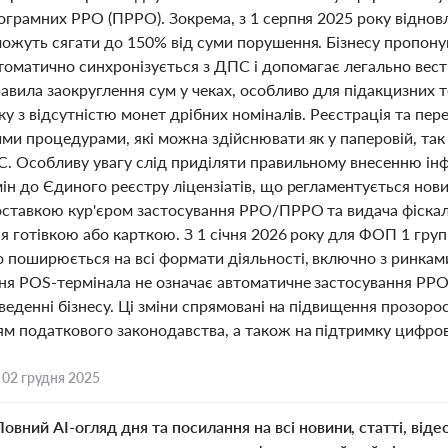
рограмних РРО (ПРРО). Зокрема, з 1 серпня 2025 року відно
ожуть сягати до 150% від суми порушення. Бізнесу пропонуют
втоматично синхронізується з ДПС і допомагає легально вес
авила заокруглення сум у чеках, особливо для підакцизних т
язку з відсутністю монет дрібних номіналів. Реєстрація та 
ми процедурами, які можна здійснювати як у паперовій, так
С. Особливу увагу слід приділяти правильному внесенню ін
мін до Єдиного реєстру ліцензіатів, що регламентується но
доставкою кур'єром застосування РРО/ПРРО та видача фіскал
я готівкою або карткою. З 1 січня 2026 року для ФОП 1 груп
о поширюється на всі формати діяльності, включно з ринка
ня POS-термінала не означає автоматичне застосування РР
 веденні бізнесу. Ці зміни спрямовані на підвищення прозор
 податкового законодавства, а також на підтримку цифровіза
,
02 грудня 2025
Повний AI-огляд дня та посилання на всі новини, статті, віде