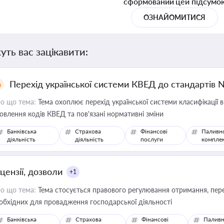
сформований цей підсумо
ОЗНАЙОМИТИСЯ
уть вас зацікавити:
Перехід української системи КВЕД до стандартів 
о що тема:
Тема охоплює перехід української системи класифікації в
овлення кодів КВЕД та пов'язані нормативні зміни
Банківська
Страхова
Фінансові
Паливн
діяльність
діяльність
послуги
компле
цензії, дозволи
+1
о що тема:
Тема стосується правового регулювання отримання, пере
обхідних для провадження господарської діяльності
Банківська
Страхова
Фінансові
Паливн