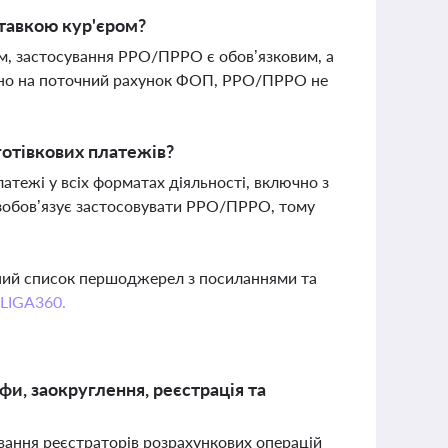
тавкою кур'єром?
м, застосування РРО/ПРРО є обов’язковим, а
чно на поточний рахунок ФОП, РРО/ПРРО не
готівкових платежів?
латежі у всіх форматах діяльності, включно з
зобов’язує застосовувати РРО/ПРРО, тому
вний список першоджерел з посиланнями та
 LIGA360.
и, заокруглення, реєстрація та
ування реєстраторів розрахункових операцій