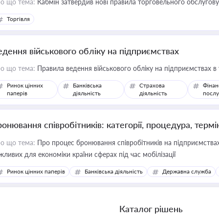
о що тема:
Кабмін затвердив нові правила торговельного обслугов
Торгівля
едення військового обліку на підприємствах
о що тема:
Правила ведення військового обліку на підприємствах в
Ринок цінних
Банківська
Страхова
Фінан
паперів
діяльність
діяльність
послу
ронювання співробітників: категорії, процедура, термі
о що тема:
Про процес бронювання співробітників на підприємствах,
жливих для економіки країни сферах під час мобілізації
Ринок цінних паперів
Банківська діяльність
Державна служба
Каталог рішень