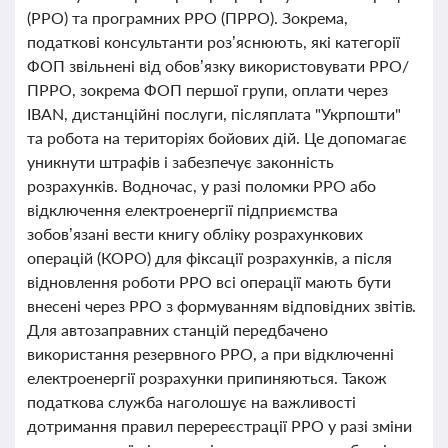
(РРО) та програмних РРО (ПРРО). Зокрема,
податкові консультанти роз’яснюють, які категорії
ФОП звільнені від обов’язку використовувати РРО/
ПРРО, зокрема ФОП першої групи, оплати через
IBAN, дистанційні послуги, післяплата "Укрпошти"
та робота на територіях бойових дій. Це допомагає
уникнути штрафів і забезпечує законність
розрахунків. Водночас, у разі поломки РРО або
відключення електроенергії підприємства
зобов’язані вести книгу обліку розрахункових
операцій (КОРО) для фіксації розрахунків, а після
відновлення роботи РРО всі операції мають бути
внесені через РРО з формуванням відповідних звітів.
Для автозаправних станцій передбачено
використання резервного РРО, а при відключенні
електроенергії розрахунки припиняються. Також
податкова служба наголошує на важливості
дотримання правил перереєстрації РРО у разі зміни