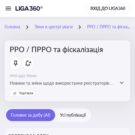
ВХІД ДО LIGA360
Головна
Теми в центрі уваги
РРО / ПРРО та фіскалізація
РРО / ПРРО та фіскалізація
ПРО ЩО ТЕМА:
Новини та зміни щодо використання реєстраторів
розрахункових операцій, аналіз законодавства про
Торгівля
РРО, позиції ДПС та судів щодо РРО
Головне за добу (AI)
Усі публікації