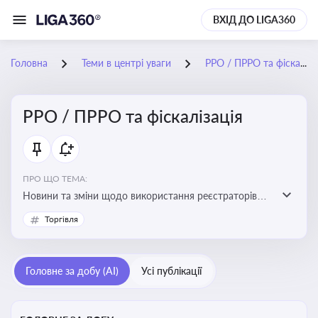
ВХІД ДО LIGA360
Головна
Теми в центрі уваги
РРО / ПРРО та фіскалізація
РРО / ПРРО та фіскалізація
ПРО ЩО ТЕМА:
Новини та зміни щодо використання реєстраторів
розрахункових операцій, аналіз законодавства про
Торгівля
РРО, позиції ДПС та судів щодо РРО
Головне за добу (AI)
Усі публікації