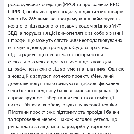
розрахункових операцій (РРО) та програмних РРО
(ПРРО), особливо при продажу підакцизних товарів.
Закон № 265 вимагає програмування найменувань
кожного підакцизного товару з кодом згідно з УКТ
ЗЕД, а порушення цієї вимоги тягне за собою значні
штрафи, що можуть сягати 300 неоподатковуваних
мінімумів доходів громадян. Судова практика
підтверджує, що несвоєчасне оформлення
фіскального чека є достатньою підставою для
штрафу, незалежно від аргументів платника. Однією
з новацій є запуск пілотного проєкту єЧек, який
дозволяє покупцям отримувати цифрові фіскальні
чеки безпосередньо у банківських застосунках. Це
сприяє зручності зберігання чеків та оптимізації
витрат бізнесу на обслуговування касової техніки.
Пілотний проєкт вже підтримують провідні банки
та торговельні мережі. Також наголошується, що
річна плата за ліцензію на роздрібну торгівлю
алкогольними напоями справляється за кожен