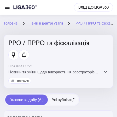
ВХІД ДО LIGA360
Головна
Теми в центрі уваги
РРО / ПРРО та фіскалізація
РРО / ПРРО та фіскалізація
ПРО ЩО ТЕМА:
Новини та зміни щодо використання реєстраторів
розрахункових операцій, аналіз законодавства про
Торгівля
РРО, позиції ДПС та судів щодо РРО
Головне за добу (AI)
Усі публікації