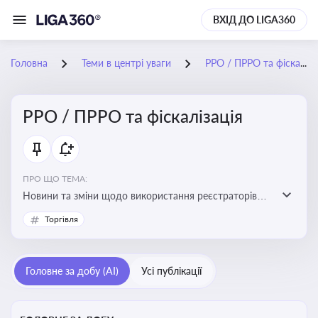
ВХІД ДО LIGA360
Головна
Теми в центрі уваги
РРО / ПРРО та фіскалізація
РРО / ПРРО та фіскалізація
ПРО ЩО ТЕМА:
Новини та зміни щодо використання реєстраторів
розрахункових операцій, аналіз законодавства про
Торгівля
РРО, позиції ДПС та судів щодо РРО
Головне за добу (AI)
Усі публікації