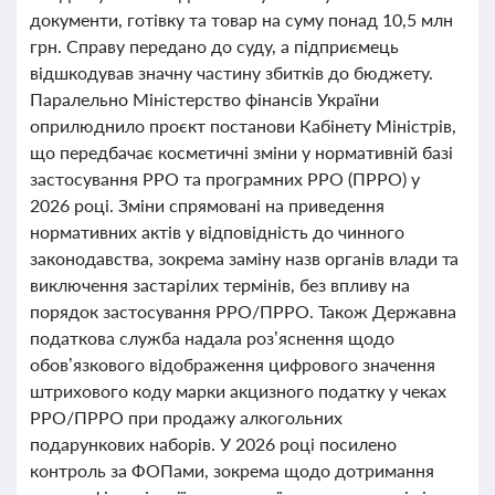
документи, готівку та товар на суму понад 10,5 млн
грн. Справу передано до суду, а підприємець
відшкодував значну частину збитків до бюджету.
Паралельно Міністерство фінансів України
оприлюднило проєкт постанови Кабінету Міністрів,
що передбачає косметичні зміни у нормативній базі
застосування РРО та програмних РРО (ПРРО) у
2026 році. Зміни спрямовані на приведення
нормативних актів у відповідність до чинного
законодавства, зокрема заміну назв органів влади та
виключення застарілих термінів, без впливу на
порядок застосування РРО/ПРРО. Також Державна
податкова служба надала роз’яснення щодо
обов’язкового відображення цифрового значення
штрихового коду марки акцизного податку у чеках
РРО/ПРРО при продажу алкогольних
подарункових наборів. У 2026 році посилено
контроль за ФОПами, зокрема щодо дотримання