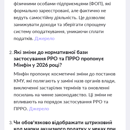
фізичними особами-підприємцями (ФОП), які
формально зареєстровані, але фактично не
ведуть самостійну діяльність. Це дозволяє
занижувати доходи та зберігати спрощену
систему оподаткування, уникаючи сплати
податків.
Джерело
Які зміни до нормативної бази
застосування РРО та ПРРО пропонує
Мінфін у 2026 році?
Мінфін пропонує косметичні зміни до постанов
КМУ, які полягають у заміні назв органів влади,
виключенні застарілих термінів та оновленні
посилань на чинне законодавство. Ці зміни не
впливають на порядок застосування РРО та
ПРРО.
Джерело
Чи обов’язково відображати штриховий
код марки акцизного податку у чеках при