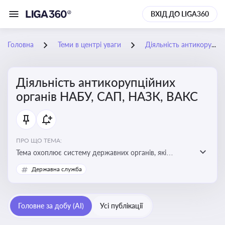
ВХІД ДО LIGA360
Головна
Теми в центрі уваги
Діяльність антикорупційних органів НАБУ, САП, НАЗК, ВАКС
Діяльність антикорупційних
органів НАБУ, САП, НАЗК, ВАКС
ПРО ЩО ТЕМА:
Тема охоплює систему державних органів, які
здійснюють запобігання, виявлення та розслідування
Державна служба
корупційних правопорушень, що є ключовим
елементом забезпечення прозорості й доброчесності
у державному управлінні та бізнесі
Головне за добу (AI)
Усі публікації