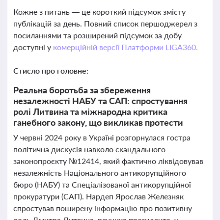
Кожне з питань — це короткий підсумок змісту
публікацій за день. Повний список першоджерел з
посиланнями та розширений підсумок за добу
доступні у
комерційній версії Платформи LIGA360.
Стисло про головне:
Реальна боротьба за збереження
незалежності НАБУ та САП: спростування
ролі Литвина та міжнародна критика
ганебного закону, що викликав протести
У червні 2024 року в Україні розгорнулася гостра
політична дискусія навколо скандального
законопроєкту №12414, який фактично ліквідовував
незалежність Національного антикорупційного
бюро (НАБУ) та Спеціалізованої антикорупційної
прокуратури (САП). Нардеп Ярослав Железняк
спростував поширену інформацію про позитивну
роль Дмитра Литвина, речника президента, у